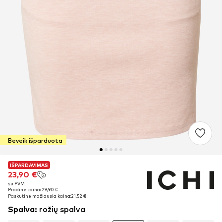
Beveik išparduota
IŠPARDAVIMAS
IŠPARDAVIMAS
23,90 €
23,90 €
su PVM
su PVM
Pradinė kaina: 29,90 €
Pradinė kaina: 29,90 €
Paskutinė mažiausia kaina:
Paskutinė mažiausia kaina:
21,52 €
21,52 €
Spalva
:
rožių spalva