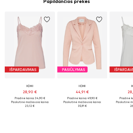
Papildančios prekės
IŠPARDAVIMAS
PASIŪLYMAS
IŠPARDAV
ICHI
ICHI
I
28,90 €
44,91 €
28
Pradinė kaina: 34,90 €
Pradinė kaina: 49,90 €
Pradinė k
Paskutinė mažiausia kaina:
Paskutinė mažiausia kaina:
Paskutinė m
23,12 €
35,91 €
26