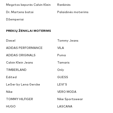
Megztos kepurės Calvin Klein
Rankinės
Dr. Martens batai
Palaidinės moterims
Džemperiai
PREKIŲ ŽENKLAI MOTERIMS
Diesel
Tommy Jeans
ADIDAS PERFORMANCE
VILA
ADIDAS ORIGINALS
Puma
Calvin Klein Jeans
Tamaris
TIMBERLAND
Only
Edited
GUESS
LeGer by Lena Gercke
LEVI'S
Nike
VERO MODA
TOMMY HILFIGER
Nike Sportswear
HUGO
LASCANA