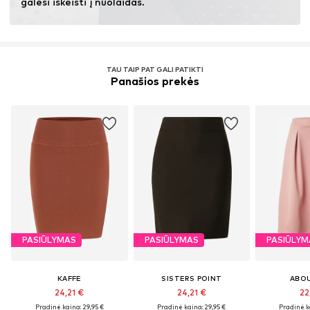
galėsi iškeisti į nuolaidas.
TAU TAIP PAT GALI PATIKTI
Panašios prekės
PASIŪLYMAS
PASIŪLYMAS
PASIŪLYM
KAFFE
SISTERS POINT
ABO
24,21 €
24,21 €
22
Pradinė kaina: 29,95 €
Pradinė kaina: 29,95 €
Pradinė k