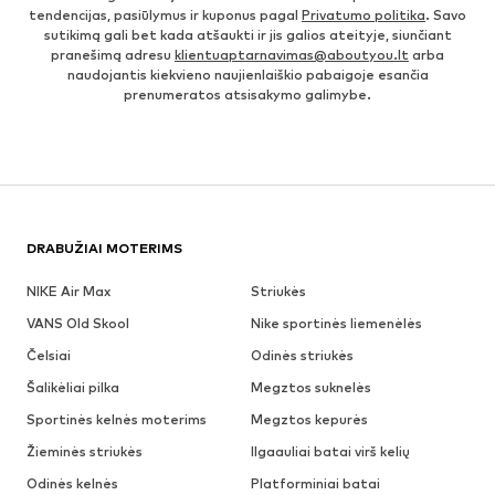
tendencijas, pasiūlymus ir kuponus pagal
Privatumo politika
. Savo
sutikimą gali bet kada atšaukti ir jis galios ateityje, siunčiant
pranešimą adresu
klientuaptarnavimas@aboutyou.lt
arba
naudojantis kiekvieno naujienlaiškio pabaigoje esančia
prenumeratos atsisakymo galimybe.
DRABUŽIAI MOTERIMS
NIKE Air Max
Striukės
VANS Old Skool
Nike sportinės liemenėlės
Čelsiai
Odinės striukės
Šalikėliai pilka
Megztos suknelės
Sportinės kelnės moterims
Megztos kepurės
Žieminės striukės
Ilgaauliai batai virš kelių
Odinės kelnės
Platforminiai batai