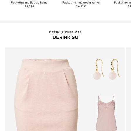
Paskutinė mažiausia kaina:
Paskutinė mažiausia kaina:
Paskutinė m
24,21 €
24,21 €
22
DERINIŲ ĮKVĖPIMAS
DERINK SU