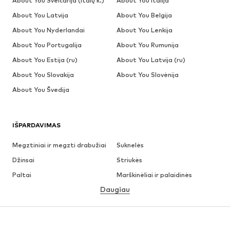
About You Šveicarija (italų k.)
About You Italija
About You Latvija
About You Belgija
About You Nyderlandai
About You Lenkija
About You Portugalija
About You Rumunija
About You Estija (ru)
About You Latvija (ru)
About You Slovakija
About You Slovėnija
About You Švedija
IŠPARDAVIMAS
Megztiniai ir megzti drabužiai
Suknelės
Džinsai
Striukės
Paltai
Marškinėliai ir palaidinės
Daugiau
Kelnės
Apatiniai
Sijonai
Palaidinės ir tunikos
Džemperiai
Švarkai