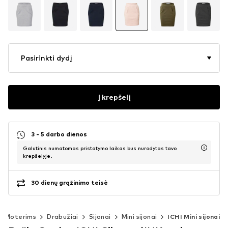
Pasirinkti dydį
Į krepšelį
3 - 5 darbo dienos
Galutinis numatomas pristatymo laikas bus nurodytas tavo
krepšelyje.
30 dienų grąžinimo teisė
Moterims
Drabužiai
Sijonai
Mini sijonai
ICHI Mini sijonai