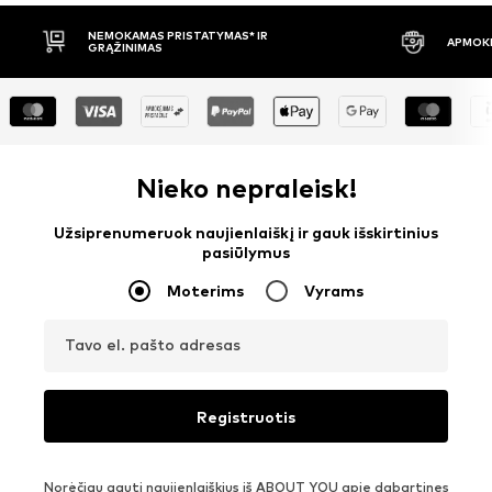
APMOKĖJIMAS PRISTAČIUS
30 DIENŲ 
Nieko nepraleisk!
Užsiprenumeruok naujienlaiškį ir gauk išskirtinius
pasiūlymus
Moterims
Vyrams
Tavo el. pašto adresas
Registruotis
Norėčiau gauti naujienlaiškius iš ABOUT YOU apie dabartines