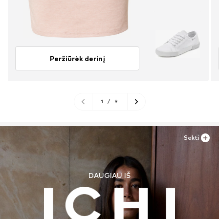
Peržiūrėk derinį
1
/
9
Sekti
DAUGIAU IŠ