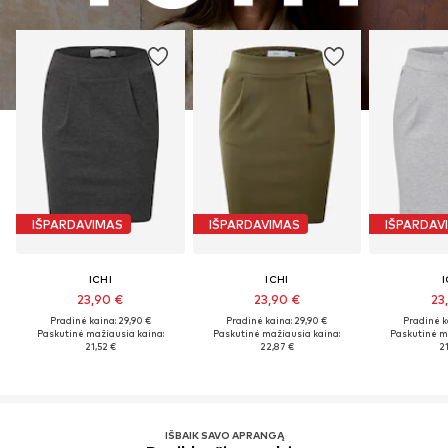
IŠPARDAVIMAS
IŠPARDAVIMAS
IŠPARDAV
ICHI
ICHI
I
23,90 €
23,90 €
23
Pradinė kaina: 29,90 €
Pradinė kaina: 29,90 €
Pradinė k
Paskutinė mažiausia kaina:
Paskutinė mažiausia kaina:
Paskutinė m
21,52 €
22,87 €
21
IŠBAIK SAVO APRANGĄ