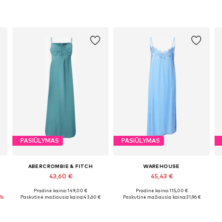
PASIŪLYMAS
PASIŪLYMAS
ABERCROMBIE & FITCH
WAREHOUSE
43,60 €
45,43 €
Pradinė kaina: 149,00 €
Pradinė kaina: 115,00 €
Galimi dydžiai: 34, 36, 38, 40, 42
Galimi dydžiai: 36, 40, 42
6%
Paskutinė mažiausia kaina:
43,60 €
Paskutinė mažiausia kaina:
31,96 €
Į krepšelį
Į krepšelį