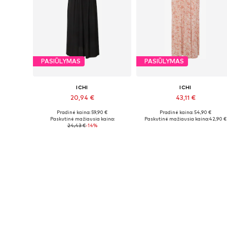
PASIŪLYMAS
PASIŪLYMAS
ICHI
ICHI
20,94 €
43,11 €
Pradinė kaina: 59,90 €
Pradinė kaina: 54,90 €
Galimi dydžiai: 34, 36, 38
Galimi dydžiai: 36, 40
Paskutinė mažiausia kaina:
Paskutinė mažiausia kaina:
42,90 €
24,43 €
-14%
Į krepšelį
Į krepšelį