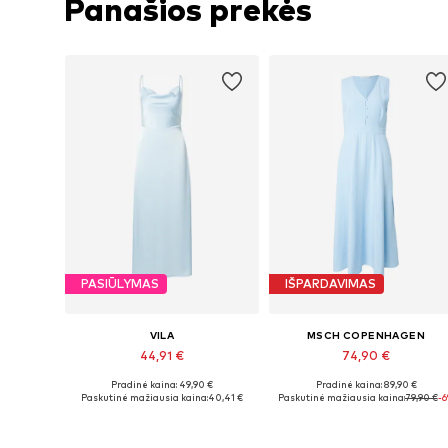
Panašios prekės
PASIŪLYMAS
IŠPARDAVIMAS
VILA
MSCH COPENHAGEN
44,91 €
74,90 €
Pradinė kaina: 49,90 €
Pradinė kaina: 89,90 €
Galimi dydžiai: 34, 36, 38, 40, 42, 44
Galimi dydžiai: 34, 36, 38, 40
Paskutinė mažiausia kaina:
40,41 €
Paskutinė mažiausia kaina:
79,90 €
-
Į krepšelį
Į krepšelį