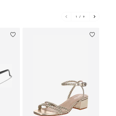
1
/
9