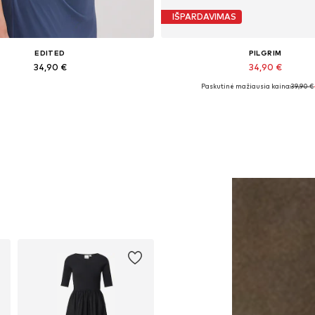
IŠPARDAVIMAS
EDITED
PILGRIM
34,90 €
34,90 €
Paskutinė mažiausia kaina:
39,90 €
Galimi dydžiai: 1
Galimi dydžiai: One Size
Į krepšelį
Į krepšelį