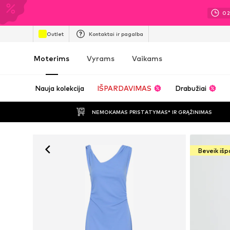
0
Outlet
Kontaktai ir pagalba
Moterims
Vyrams
Vaikams
Nauja kolekcija
IŠPARDAVIMAS
Drabužiai
NEMOKAMAS PRISTATYMAS* IR GRĄŽINIMAS
Beveik iš