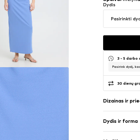
Dydis
Pasirinkti dy
3 - 5 darbo
Pasirink dydį, ka
30 dienų gr
Dizainas ir prie
Vienspalvis
Dydis ir forma
Plačios petne
V formos iški
Rankovės ilgis
Drapiruotas /