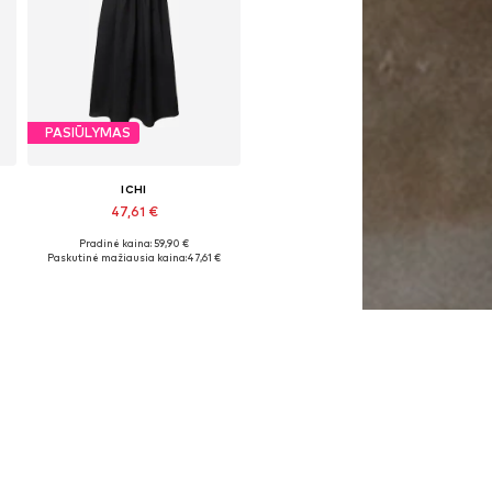
PASIŪLYMAS
ICHI
47,61 €
Pradinė kaina: 59,90 €
Galimi dydžiai: 36, 40
Paskutinė mažiausia kaina:
47,61 €
Į krepšelį