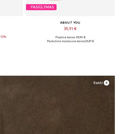
PASIŪLYMAS
ABOUT YOU
35,91 €
-12%
Pradinė kaina: 39,90 €
Galimi dydžiai: 36, 37, 38, 39, 40
Paskutinė mažiausia kaina:
35,91 €
Į krepšelį
Sekti