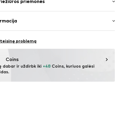
riežiūros priemonės
pvadas / kraštas
: Įprastas prigludimas
gludęs
oliesteris – PES, 5% Elastanas
rmacija
auktukas
ja
 atspalvių siūlės
le A/S
ūra
 teisinę problemą
058001000001
ny.com
Coins
ę dabar ir uždirbk iki 
+48
 Coins, kuriuos galėsi 
idas.