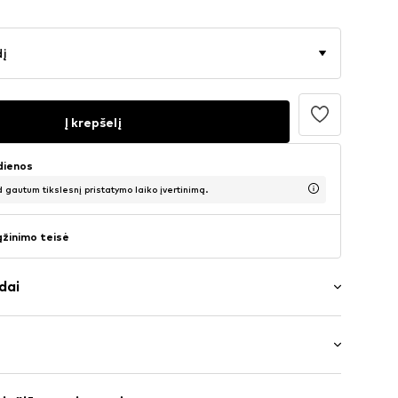
dį
Į krepšelį
 dienos
d gautum tikslesnį pristatymo laiko įvertinimą.
ąžinimo teisė
dai
šėlės
rptė
: be rankovių
 rauktas