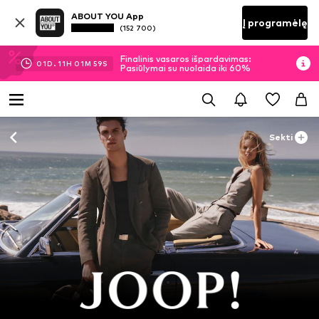
ABOUT YOU App
Į programėlę
(152 700)
Finalinis vasaros išpardavimas:
01
D.
11
H
01
M
58
S
Pasiūlymai su nuolaida iki 60%
Sekti