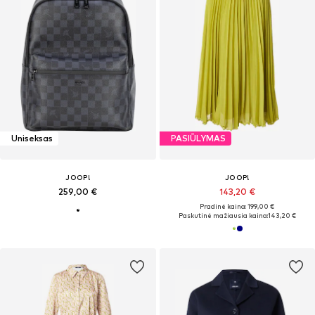
Uniseksas
PASIŪLYMAS
JOOP!
JOOP!
259,00 €
143,20 €
Pradinė kaina: 199,00 €
Paskutinė mažiausia kaina:
143,20 €