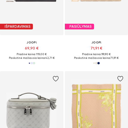
IŠPARDAVIMAS
PASIŪLYMAS
JOOP!
JOOP!
69,90 €
71,91 €
Pradinė kaina: 119,00 €
Pradinė kaina: 99,90 €
Paskutinė mažiausia kaina:
42,71 €
Paskutinė mažiausia kaina:
71,91 €