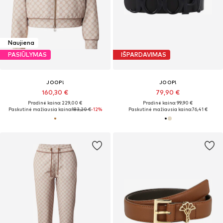
Naujiena
PASIŪLYMAS
IŠPARDAVIMAS
JOOP!
JOOP!
160,30 €
79,90 €
Pradinė kaina: 229,00 €
Pradinė kaina: 99,90 €
Paskutinė mažiausia kaina:
183,20 €
-12%
Paskutinė mažiausia kaina:
76,41 €