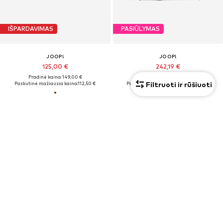
IŠPARDAVIMAS
PASIŪLYMAS
JOOP!
JOOP!
125,00 €
242,19 €
Pradinė kaina: 149,00 €
Pradinė kaina: 299,00 €
Filtruoti ir rūšiuoti
Paskutinė mažiausia kaina:
112,50 €
Paskutinė mažiausia kaina:
179,00 €