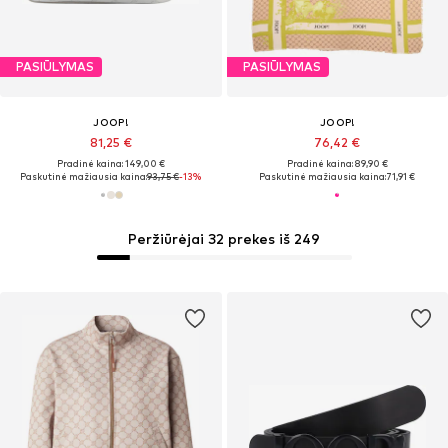
PASIŪLYMAS
PASIŪLYMAS
JOOP!
JOOP!
81,25 €
76,42 €
Pradinė kaina: 149,00 €
Pradinė kaina: 89,90 €
Paskutinė mažiausia kaina:
93,75 €
-13%
Paskutinė mažiausia kaina:
71,91 €
Peržiūrėjai 32 prekes iš 249