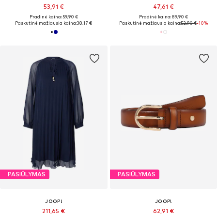
53,91 €
47,61 €
Pradinė kaina: 59,90 €
Pradinė kaina: 89,90 €
Paskutinė mažiausia kaina:
38,17 €
Paskutinė mažiausia kaina:
52,90 €
-10%
PASIŪLYMAS
PASIŪLYMAS
JOOP!
JOOP!
211,65 €
62,91 €