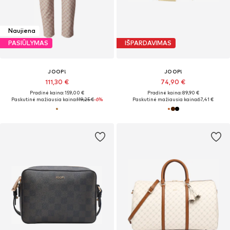
Naujiena
PASIŪLYMAS
IŠPARDAVIMAS
JOOP!
JOOP!
111,30 €
74,90 €
Pradinė kaina: 159,00 €
Pradinė kaina: 89,90 €
Paskutinė mažiausia kaina:
119,25 €
-6%
Paskutinė mažiausia kaina:
67,41 €