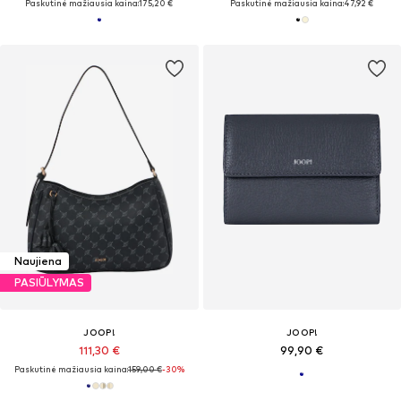
Paskutinė mažiausia kaina:
175,20 €
Paskutinė mažiausia kaina:
47,92 €
Naujiena
PASIŪLYMAS
JOOP!
JOOP!
111,30 €
99,90 €
Paskutinė mažiausia kaina:
159,00 €
-30%