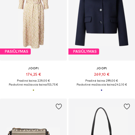
PASIŪLYMAS
PASIŪLYMAS
JOOP!
JOOP!
174,25 €
269,10 €
Pradinė kaina: 229,00 €
Pradinė kaina: 299,00 €
Paskutinė mažiausia kaina:
153,75 €
Paskutinė mažiausia kaina:
242,10 €