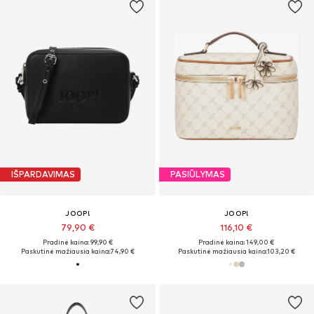
IŠPARDAVIMAS
PASIŪLYMAS
JOOP!
JOOP!
79,90 €
116,10 €
Pradinė kaina: 99,90 €
Pradinė kaina: 149,00 €
Paskutinė mažiausia kaina:
74,90 €
Paskutinė mažiausia kaina:
103,20 €