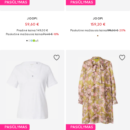
PASIŪLYMAS
PASIŪLYMAS
JOOP!
JOOP!
59,60 €
159,20 €
Pradinė kaina: 149,00 €
Paskutinė mažiausia kaina:
199,00 €
-20%
Paskutinė mažiausia kaina:
71,40 €
-16%
+
1
PASIŪLYMAS
PASIŪLYMAS