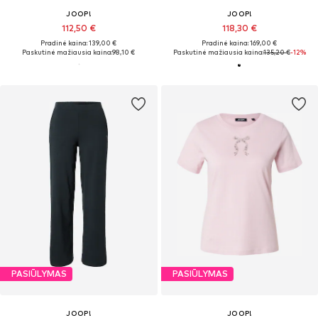
JOOP!
JOOP!
112,50 €
118,30 €
Pradinė kaina: 139,00 €
Pradinė kaina: 169,00 €
Paskutinė mažiausia kaina:
98,10 €
Paskutinė mažiausia kaina:
135,20 €
-12%
PASIŪLYMAS
PASIŪLYMAS
JOOP!
JOOP!