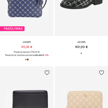
PASIŪLYMAS
JOOP!
JOOP!
90,35 €
159,00 €
Pradinė kaina: 179,00 €
Paskutinė mažiausia kaina:
94,50 €
-4%