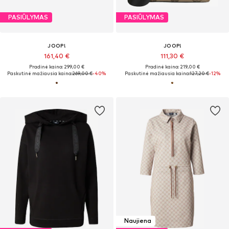
PASIŪLYMAS
PASIŪLYMAS
JOOP!
JOOP!
161,40 €
111,30 €
Pradinė kaina: 299,00 €
Pradinė kaina: 219,00 €
Paskutinė mažiausia kaina:
269,00 €
-40%
Paskutinė mažiausia kaina:
127,20 €
-12%
Naujiena