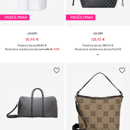
PASIŪLYMAS
PASIŪLYMAS
JOOP!
JOOP!
35,96 €
125,10 €
Pradinė kaina: 89,90 €
Pradinė kaina: 199,00 €
Paskutinė mažiausia kaina:
44,94 €
-20%
Paskutinė mažiausia kaina:
76,05 €