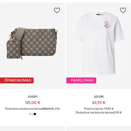
IŠPARDAVIMAS
PASIŪLYMAS
JOOP!
JOOP!
125,00 €
63,92 €
Paskutinė mažiausia kaina:
159,00 €
-21%
Pradinė kaina: 79,90 €
Paskutinė mažiausia kaina:
62,91 €