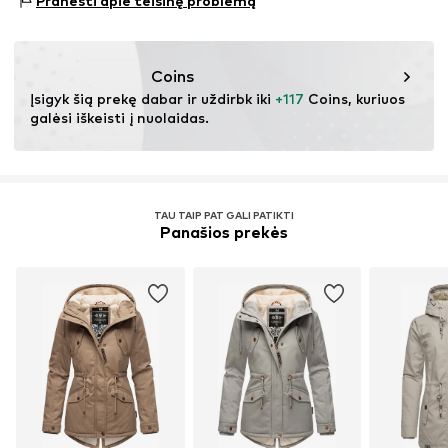
Pranešti apie teisinę problemą
45888 Gelsenkirchen
Dirbtinis kailis: 90% Poliakrilas - PC, 10% Poliesteris – PES
DE
Elastingumas: Neelastingas
gesetzeskonformitaet@navahoo.com
Kilmės šalis: Kinija
Coins
Įsigyk šią prekę dabar ir uždirbk iki 
+117
 Coins, kuriuos 
galėsi iškeisti į nuolaidas.
TAU TAIP PAT GALI PATIKTI
Panašios prekės