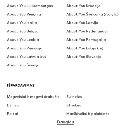
About You Liuksemburgas
About You Kroatija
About You Vengrija
About You Šveicarija (italų k.)
About You Italija
About You Latvija
About You Belgija
About You Nyderlandai
About You Lenkija
About You Portugalija
About You Rumunija
About You Estija (ru)
About You Latvija (ru)
About You Slovakija
About You Švedija
IŠPARDAVIMAS
Megztiniai ir megzti drabužiai
Suknelės
Džinsai
Striukės
Paltai
Marškinėliai ir palaidinės
Daugiau
Kelnės
Apatiniai
Sijonai
Palaidinės ir tunikos