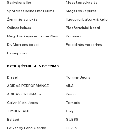
Šalikėliai pilka
Megztos suknelės
Sportinės kelnės moterims
Megztos kepurės
Žieminės striukės
Ilgaauliai batai virš kelių
Odinės kelnės
Platforminiai batai
Megztos kepurės Calvin Klein
Rankinės
Dr. Martens batai
Palaidinės moterims
Džemperiai
PREKIŲ ŽENKLAI MOTERIMS
Diesel
Tommy Jeans
ADIDAS PERFORMANCE
VILA
ADIDAS ORIGINALS
Puma
Calvin Klein Jeans
Tamaris
TIMBERLAND
Only
Edited
GUESS
LeGer by Lena Gercke
LEVI'S