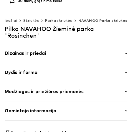
30 dienų grąžinimo teisė
Drabužiai
Striukės
Parka striukės
NAVAHOO Parka striukės
Pilka NAVAHOO Žieminė parka
'Rosinchen'
Dizainas ir priedai
Vienspalvis
Dydis ir forma
medvilnė
Šiltas pamušalas
Ilgis: Normalaus ilgio
Užtrauktukas
Medžiagos ir priežiūros priemonės
Pritaikomumas: Įprastas prigludimas
Prekės Nr.
NAV0077008000001
Dydžių lentelė
Išorinė medžiaga: 100% Medvilnė
Gamintojo informacija
Pamušalas: 100% Poliesteris – PES
NAVAHOO GMBH
Kamšalas: 100% Poliesteris – PES
EUROPASTR. 15
Rankovių pamušalas: 100% Poliesteris – PES