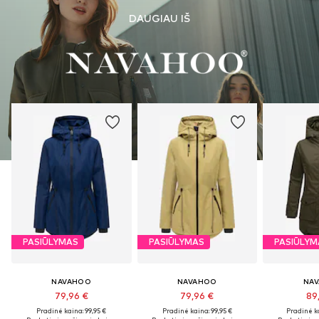
DAUGIAU IŠ
PASIŪLYMAS
PASIŪLYMAS
PASIŪLYM
NAVAHOO
NAVAHOO
NA
79,96 €
79,96 €
89
Pradinė kaina: 99,95 €
Pradinė kaina: 99,95 €
Pradinė ka