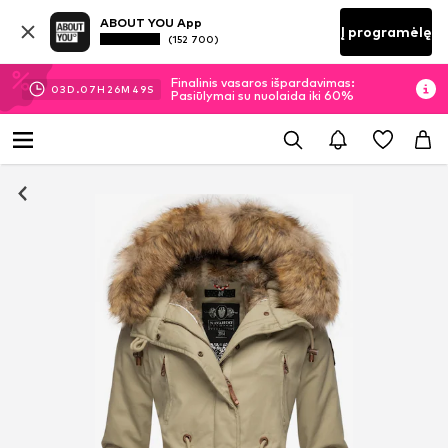
ABOUT YOU App
Į programėlę
(152 700)
Finalinis vasaros išpardavimas:
03
D.
07
H
26
M
49
S
Pasiūlymai su nuolaida iki 60%