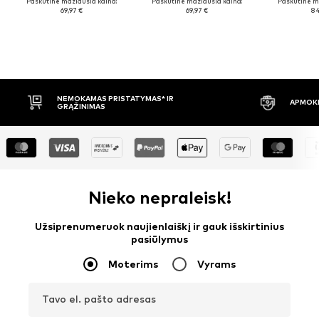
Paskutinė mažiausia kaina:
Paskutinė mažiausia kaina:
Paskutinė m
69,97 €
69,97 €
84
APMOKĖJIMAS PRISTAČIUS
30 DIENŲ 
Nieko nepraleisk!
Užsiprenumeruok naujienlaiškį ir gauk išskirtinius
pasiūlymus
Moterims
Vyrams
Tavo el. pašto adresas