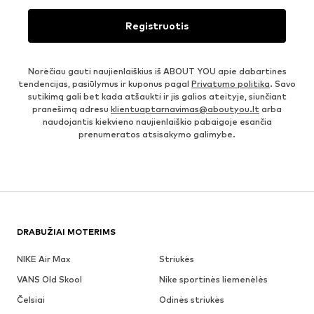
Registruotis
Norėčiau gauti naujienlaiškius iš ABOUT YOU apie dabartines
tendencijas, pasiūlymus ir kuponus pagal
Privatumo politika
. Savo
sutikimą gali bet kada atšaukti ir jis galios ateityje, siunčiant
pranešimą adresu
klientuaptarnavimas@aboutyou.lt
arba
naudojantis kiekvieno naujienlaiškio pabaigoje esančia
prenumeratos atsisakymo galimybe.
DRABUŽIAI MOTERIMS
NIKE Air Max
Striukės
VANS Old Skool
Nike sportinės liemenėlės
Čelsiai
Odinės striukės