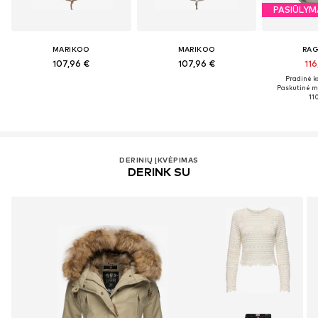
PASIŪLYM
MARIKOO
MARIKOO
RA
107,96 €
107,96 €
116
Pradinė ka
Paskutinė m
11
DERINIŲ ĮKVĖPIMAS
DERINK SU