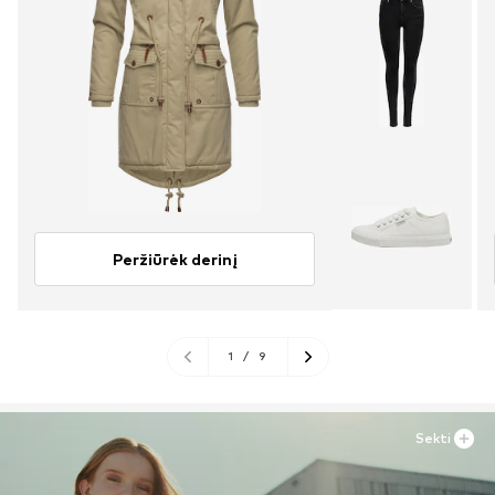
Peržiūrėk derinį
1
/
9
Sekti