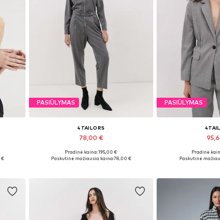
PASIŪLYMAS
PASIŪLYMAS
4TAILORS
4TAI
78,00 €
95,
Pradinė kaina: 195,00 €
Pradinė kain
Galimi dydžiai: S, M
Galimi dydžia
 €
Paskutinė mažiausia kaina:
78,00 €
Paskutinė mažiau
Į krepšelį
Į kre