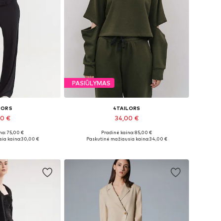
PASIŪLYMAS
LORS
4TAILORS
00 €
34,00 €
na: 75,00 €
Pradinė kaina: 85,00 €
 34, 36, 38, 40
Galimi dydžiai: S, M, L
ia kaina:
30,00 €
Paskutinė mažiausia kaina:
34,00 €
pšelį
Į krepšelį