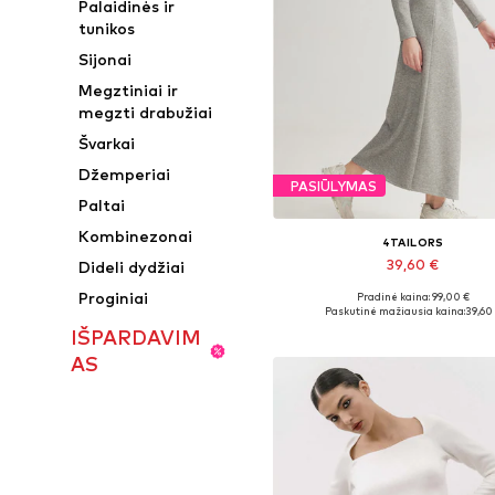
Palaidinės ir
tunikos
Sijonai
Megztiniai ir
megzti drabužiai
Švarkai
Džemperiai
PASIŪLYMAS
Paltai
Kombinezonai
4TAILORS
39,60 €
Dideli dydžiai
Proginiai
Pradinė kaina: 99,00 €
Galimi dydžiai: 34, 36, 38, 4
Paskutinė mažiausia kaina:
39,60
Į krepšelį
IŠPARDAVIM
AS