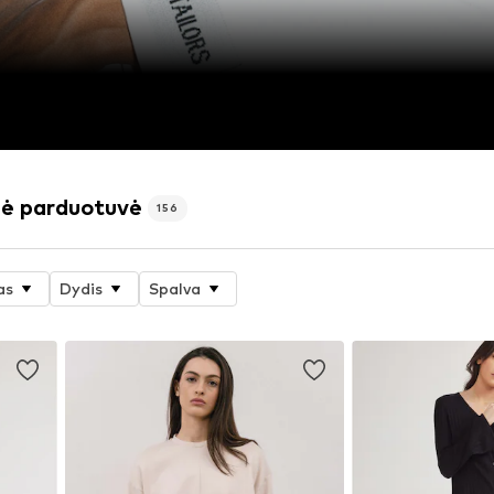
nė parduotuvė
156
as
Dydis
Spalva