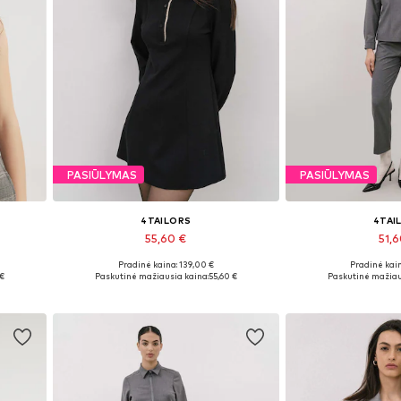
PASIŪLYMAS
PASIŪLYMAS
4TAILORS
4TAI
55,60 €
51,
Pradinė kaina: 139,00 €
Pradinė kain
Galimi dydžiai: 36, 38, 40
Galimi dydžia
 €
Paskutinė mažiausia kaina:
55,60 €
Paskutinė mažiau
Į krepšelį
Į kre