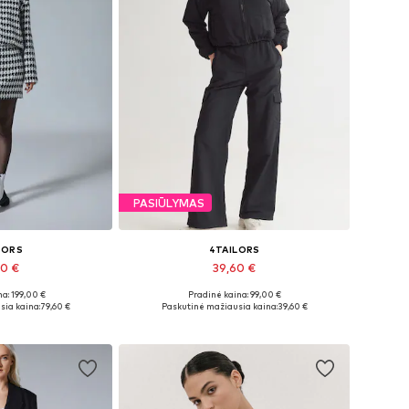
PASIŪLYMAS
LORS
4TAILORS
60 €
39,60 €
a: 199,00 €
Pradinė kaina: 99,00 €
: XS-S, S, S-M
Galimi dydžiai: 40, 42, 44, 46
sia kaina:
79,60 €
Paskutinė mažiausia kaina:
39,60 €
pšelį
Į krepšelį