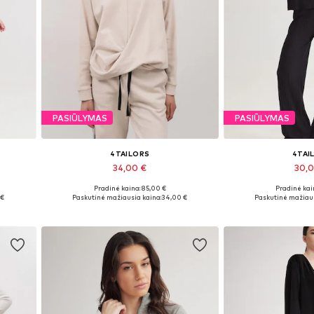
PASIŪLYMAS
PASIŪLYMAS
4TAILORS
4TAI
34,00 €
30,
Pradinė kaina: 85,00 €
Pradinė kai
0
Galimi dydžiai: S, M, L
Galimi dydžiai:
 €
Paskutinė mažiausia kaina:
34,00 €
Paskutinė mažiaus
Į krepšelį
Į kre