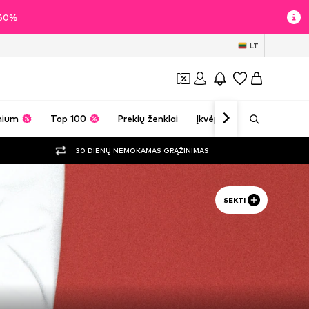
i 60%
LT
mium
Top 100
Prekių ženklai
Įkvėpimas
30 DIENŲ NEMOKAMAS GRĄŽINIMAS
SEKTI