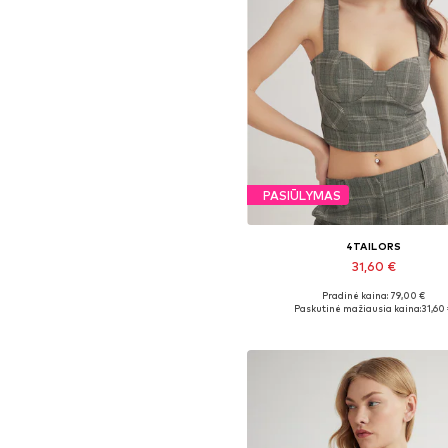
PASIŪLYMAS
4TAILORS
31,60 €
Pradinė kaina: 79,00 €
Galimi dydžiai: XS, S, M
Paskutinė mažiausia kaina:
31,60
Į krepšelį