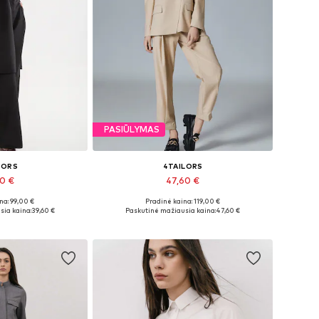
PASIŪLYMAS
LORS
4TAILORS
60 €
47,60 €
na: 99,00 €
Pradinė kaina: 119,00 €
ai: ONE SIZE
Galimi dydžiai: 36, 38, 40
sia kaina:
39,60 €
Paskutinė mažiausia kaina:
47,60 €
pšelį
Į krepšelį