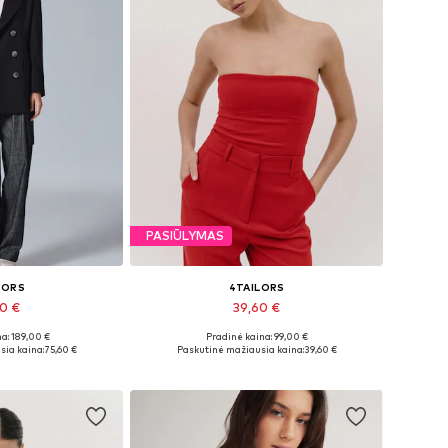
PASIŪLYMAS
LORS
4TAILORS
60 €
39,60 €
a: 189,00 €
Pradinė kaina: 99,00 €
iai: 36, 38
Galimi dydžiai: L, XL, XXL, XXXL
sia kaina:
75,60 €
Paskutinė mažiausia kaina:
39,60 €
pšelį
Į krepšelį