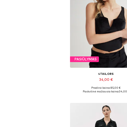
PASIŪLYMAS
4TAILORS
34,00 €
Pradinė kaina: 85,00 €
Galimi dydžiai: XS, S, M
Paskutinė mažiausia kaina:
34,00
Į krepšelį