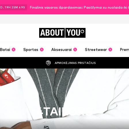
Finalinis vasaros išpardavimas: Pasiūlymai su nuolaida ik
2
D.
19
H
25
M
47
S
ABOUT
YOU
Batai
Sportas
Aksesuarai
Streetwear
Pre
APMOKĖJIMAS PRISTAČIUS
4TAILORS