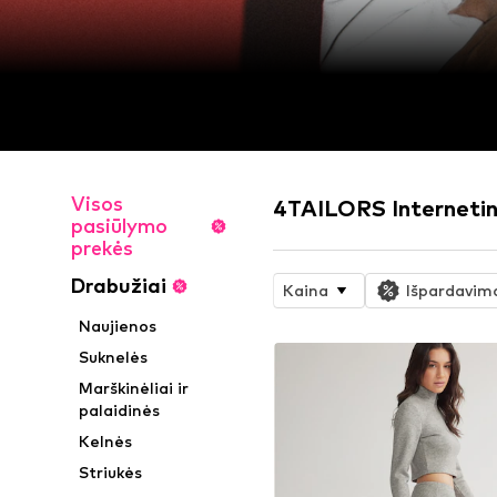
Visos
4TAILORS Interneti
pasiūlymo
prekės
Drabužiai
Kaina
Išpardavim
Naujienos
Suknelės
Marškinėliai ir
palaidinės
Kelnės
Striukės