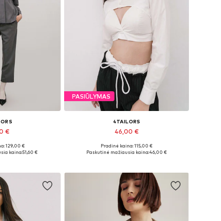
PASIŪLYMAS
LORS
4TAILORS
60 €
46,00 €
a: 129,00 €
Pradinė kaina: 115,00 €
i: 36, 38, 40
Galimi dydžiai: S, M
sia kaina:
51,60 €
Paskutinė mažiausia kaina:
46,00 €
pšelį
Į krepšelį