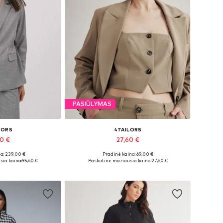
PASIŪLYMAS
LORS
4TAILORS
60 €
27,60 €
a: 239,00 €
Pradinė kaina: 69,00 €
i: 36, 38, 40
Galimi dydžiai: XS-S, S, S-M
sia kaina:
95,60 €
Paskutinė mažiausia kaina:
27,60 €
pšelį
Į krepšelį