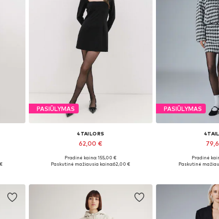
PASIŪLYMAS
PASIŪLYMAS
4TAILORS
4TAI
62,00 €
79,
Pradinė kaina: 155,00 €
Pradinė kain
Galimi dydžiai: 36, 38, 40
Galimi dydžiai
 €
Paskutinė mažiausia kaina:
62,00 €
Paskutinė mažiau
Į krepšelį
Į kre