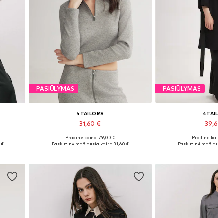
PASIŪLYMAS
PASIŪLYMAS
4TAILORS
4TAI
31,60 €
39,
Pradinė kaina: 79,00 €
Pradinė kai
Galimi dydžiai: XS, S, M
Galimi dydži
 €
Paskutinė mažiausia kaina:
31,60 €
Paskutinė mažiau
Į krepšelį
Į kre