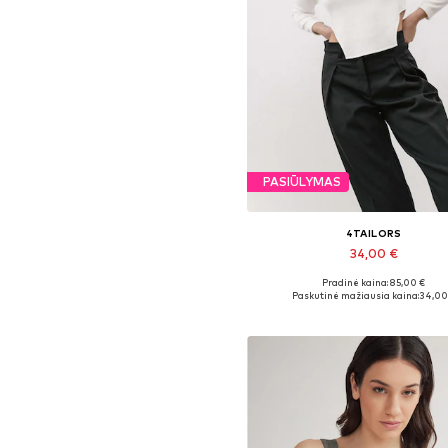
PASIŪLYMAS
4TAILORS
34,00 €
Pradinė kaina: 85,00 €
Galimi dydžiai: XS, S, M, L
Paskutinė mažiausia kaina:
34,00
Į krepšelį