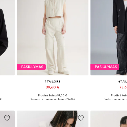
PASIŪLYMAS
PASIŪLYMAS
4TAILORS
4TAI
39,60 €
75,
Pradinė kaina: 99,00 €
Pradinė kain
Galimi dydžiai: 40, 42, 44
Galimi dydž
 €
Paskutinė mažiausia kaina:
39,60 €
Paskutinė mažiau
Į krepšelį
Į kre