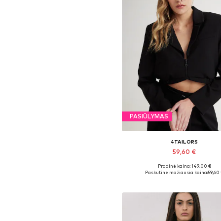
PASIŪLYMAS
4TAILORS
59,60 €
Pradinė kaina: 149,00 €
Galimi dydžiai: 36, 38
Paskutinė mažiausia kaina:
59,60
Į krepšelį