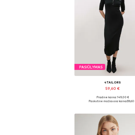
PASIŪLYMAS
4TAILORS
59,60 €
Pradinė kaina: 149,00 €
Galimi dydžiai: 36, 38, 40
Paskutinė mažiausia kaina:
59,60
Į krepšelį