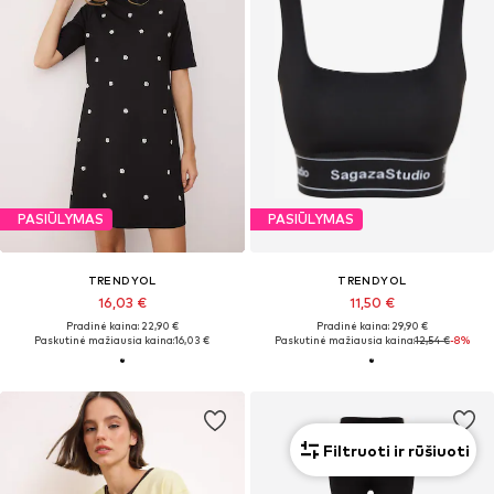
PASIŪLYMAS
PASIŪLYMAS
TRENDYOL
TRENDYOL
16,03 €
11,50 €
Pradinė kaina: 22,90 €
Pradinė kaina: 29,90 €
Paskutinė mažiausia kaina:
16,03 €
Paskutinė mažiausia kaina:
12,54 €
-8%
Filtruoti ir rūšiuoti