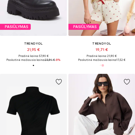
PASIŪLYMAS
PASIŪLYMAS
TRENDYOL
TRENDYOL
21,95 €
19,71 €
Pradinė kaina: 57,90 €
Pradinė kaina: 21,90 €
Paskutinė mažiausia kaina:
23,94 €
-8%
Paskutinė mažiausia kaina:
17,52 €