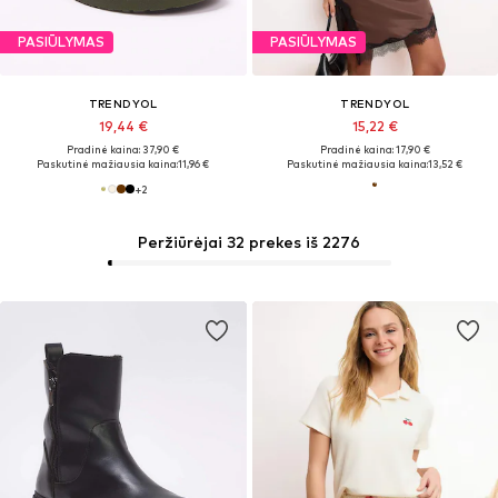
PASIŪLYMAS
PASIŪLYMAS
TRENDYOL
TRENDYOL
19,44 €
15,22 €
Pradinė kaina: 37,90 €
Pradinė kaina: 17,90 €
Paskutinė mažiausia kaina:
11,96 €
Paskutinė mažiausia kaina:
13,52 €
+
2
Peržiūrėjai 32 prekes iš 2276