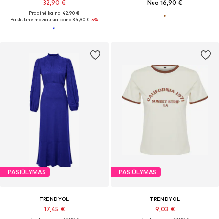
32,90 €
Nuo 16,90 €
Pradinė kaina: 42,90 €
Paskutinė mažiausia kaina:
34,90 €
-5%
PASIŪLYMAS
PASIŪLYMAS
TRENDYOL
TRENDYOL
17,45 €
9,03 €