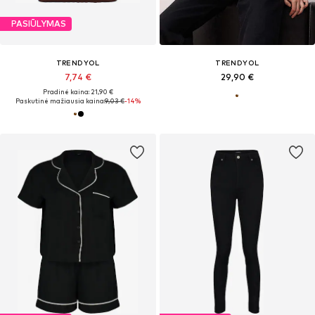
PASIŪLYMAS
TRENDYOL
TRENDYOL
7,74 €
29,90 €
Pradinė kaina: 21,90 €
Paskutinė mažiausia kaina:
9,03 €
-14%