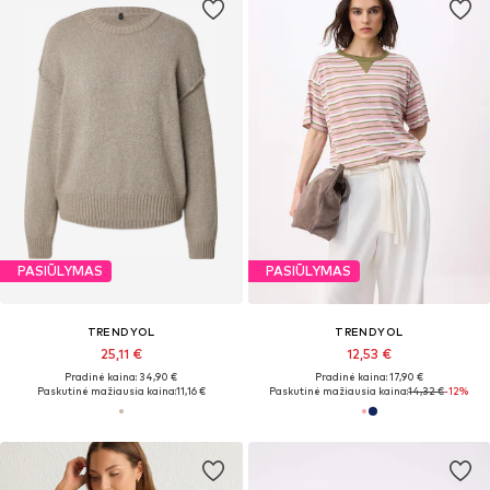
PASIŪLYMAS
PASIŪLYMAS
TRENDYOL
TRENDYOL
25,11 €
12,53 €
Pradinė kaina: 34,90 €
Pradinė kaina: 17,90 €
Paskutinė mažiausia kaina:
11,16 €
Paskutinė mažiausia kaina:
14,32 €
-12%