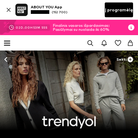
ABOUT YOU App
Į programėlę
(152 700)
Finalinis vasaros išpardavimas:
02
D.
00
H
53
M
53
S
Pasiūlymai su nuolaida iki 60%
Sekti