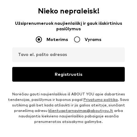
Nieko nepraleisk!
Užsiprenumeruok naujienlaiškį ir gauk išskirtinius
pasiūlymus
Moterims
Vyrams
Tavo el. pašto adresas
Registruotis
Norėčiau gauti naujienlaiškius iš ABOUT YOU apie dabartines
tendencijas, pasiūlymus ir kuponus pagal
Privatumo politika
. Savo
sutikimą gali bet kada atšaukti ir jis galios ateityje, siunčiant
pranešimą adresu
klientuaptarnavimas@aboutyou.lt
arba
naudojantis kiekvieno naujienlaiškio pabaigoje esančia
prenumeratos atsisakymo galimybe.