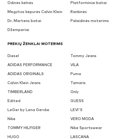
Odinės kelnės
Platforminiai batai
Megztos kepurės Calvin Klein
Rankinės
Dr. Martens batai
Palaidinės moterims
Džemperiai
PREKIŲ ŽENKLAI MOTERIMS
Diesel
Tommy Jeans
ADIDAS PERFORMANCE
VILA
ADIDAS ORIGINALS
Puma
Calvin Klein Jeans
Tamaris
TIMBERLAND
Only
Edited
GUESS
LeGer by Lena Gercke
LEVI'S
Nike
VERO MODA
TOMMY HILFIGER
Nike Sportswear
HUGO
LASCANA