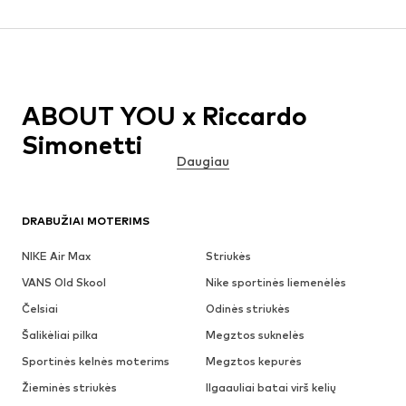
ABOUT YOU x Riccardo
Simonetti
Daugiau
DRABUŽIAI MOTERIMS
NIKE Air Max
Striukės
VANS Old Skool
Nike sportinės liemenėlės
Čelsiai
Odinės striukės
Šalikėliai pilka
Megztos suknelės
Sportinės kelnės moterims
Megztos kepurės
Žieminės striukės
Ilgaauliai batai virš kelių