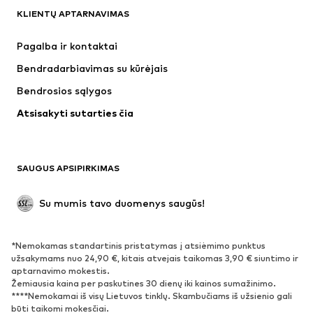
KLIENTŲ APTARNAVIMAS
Naujienos
Šiuo metu paklausu
Suknelės
Džinsai
Pagalba ir kontaktai
Marškinėliai ir palaidinės
Kelnės
Bendradarbiavimas su kūrėjais
Striukės
Megztiniai ir megzti drabužiai
Bendrosios sąlygos
Apatiniai
Palaidinės ir tunikos
Atsisakyti sutarties čia
Paltai
Sijonai
Maudymosi drabužiai
Džemperiai
Švarkai
Kombinezonai
SAUGUS APSIPIRKIMAS
Dideli dydžiai
Drabužiai nėščiosioms
Proginiai
Išskirtiniai
Su mumis tavo duomenys saugūs!
Antrinis panaudojimas
*Nemokamas standartinis pristatymas į atsiėmimo punktus
BATAI
užsakymams nuo 24,90 €, kitais atvejais taikomas 3,90 € siuntimo ir
aptarnavimo mokestis.
Naujienos
Šiuo metu paklausu
Žemiausia kaina per paskutines 30 dienų iki kainos sumažinimo.
****Nemokamai iš visų Lietuvos tinklų. Skambučiams iš užsienio gali
Sportbačiai
Aulinukai
būti taikomi mokesčiai.