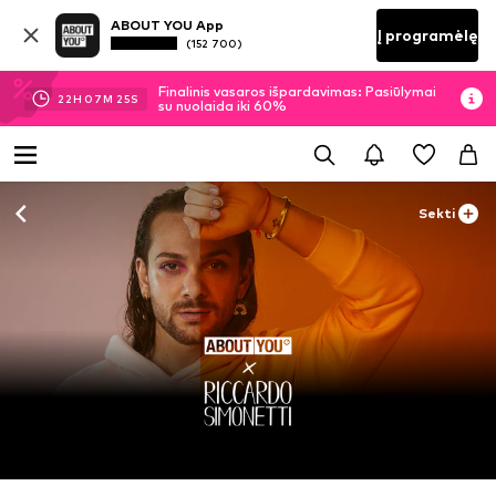
ABOUT YOU App
Į programėlę
(152 700)
Finalinis vasaros išpardavimas: Pasiūlymai
22
H
07
M
25
S
su nuolaida iki 60%
Sekti