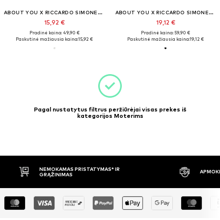
ABOUT YOU X RICCARDO SIMONETTI
ABOUT YOU X RICCARDO SIMONETTI
15,92 €
19,12 €
Pradinė kaina: 49,90 €
Pradinė kaina: 59,90 €
Paskutinė mažiausia kaina:
15,92 €
Paskutinė mažiausia kaina:
19,12 €
Pagal nustatytus filtrus peržiūrėjai visas prekes iš
kategorijos Moterims
NEMOKAMAS PRISTATYMAS* IR
APMOKĖ
GRĄŽINIMAS