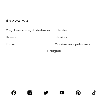
IŠPARDAVIMAS
Megztiniai ir megzti drabužiai
Suknelės
Džinsai
Striukės
Paltai
Marškinėliai ir palaidinės
Daugiau
Kelnės
Apatiniai
Sijonai
Palaidinės ir tunikos
Džemperiai
Švarkai
Maudymosi drabužiai
Kombinezonai
Dideli dydžiai
Drabužiai nėščiosioms
Batai
Sportas
Aksesuarai
Premium
DRABUŽIAI