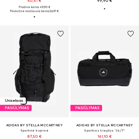
40,41 €
99,90 €
Pradinė kaina: 49,90 €
Paskutinė mažiausia kaina:
26,91 €
Uniseksas
PASIŪLYMAS
PASIŪLYMAS
ADIDAS BY STELLA MCCARTNEY
ADIDAS BY STELLA MCCARTNEY
Sportinė kuprinė
Sportinis krepšys '24/7'
87,50 €
161,10 €