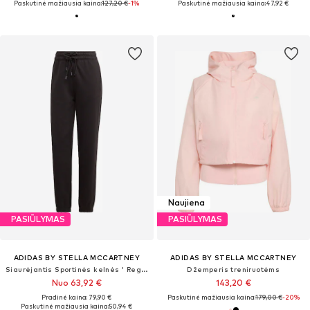
Paskutinė mažiausia kaina:
127,20 €
-1%
Paskutinė mažiausia kaina:
47,92 €
Naujiena
PASIŪLYMAS
PASIŪLYMAS
ADIDAS BY STELLA MCCARTNEY
ADIDAS BY STELLA MCCARTNEY
Siaurėjantis Sportinės kelnės ' Regular Sweat'
Džemperis treniruotėms
Nuo 63,92 €
143,20 €
Pradinė kaina: 79,90 €
Paskutinė mažiausia kaina:
179,00 €
-20%
Paskutinė mažiausia kaina:
50,94 €