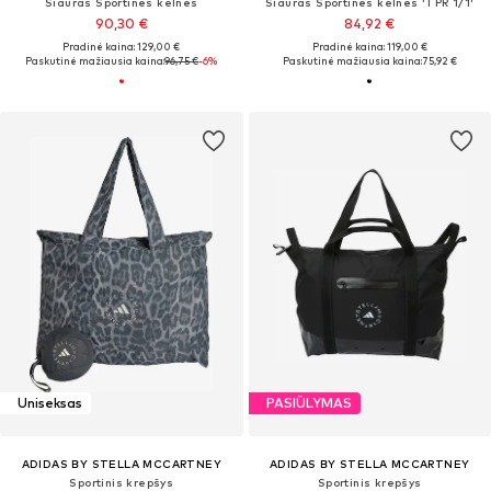
Siauras Sportinės kelnės
Siauras Sportinės kelnės 'TPR 1/1'
90,30 €
84,92 €
Pradinė kaina: 129,00 €
Pradinė kaina: 119,00 €
Paskutinė mažiausia kaina:
96,75 €
-6%
Paskutinė mažiausia kaina:
75,92 €
Uniseksas
PASIŪLYMAS
ADIDAS BY STELLA MCCARTNEY
ADIDAS BY STELLA MCCARTNEY
Sportinis krepšys
Sportinis krepšys