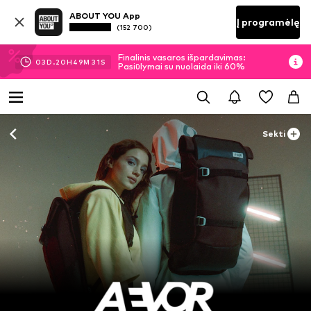
ABOUT YOU App
Į programėlę
(152 700)
Finalinis vasaros išpardavimas:
03
D.
20
H
49
M
31
S
Pasiūlymai su nuolaida iki 60%
Sekti