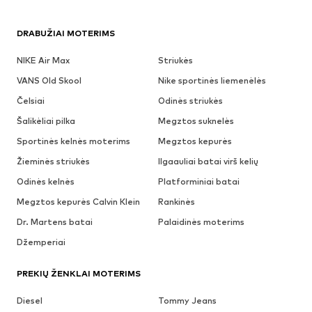
DRABUŽIAI MOTERIMS
NIKE Air Max
Striukės
VANS Old Skool
Nike sportinės liemenėlės
Čelsiai
Odinės striukės
Šalikėliai pilka
Megztos suknelės
Sportinės kelnės moterims
Megztos kepurės
Žieminės striukės
Ilgaauliai batai virš kelių
Odinės kelnės
Platforminiai batai
Megztos kepurės Calvin Klein
Rankinės
Dr. Martens batai
Palaidinės moterims
Džemperiai
PREKIŲ ŽENKLAI MOTERIMS
Diesel
Tommy Jeans