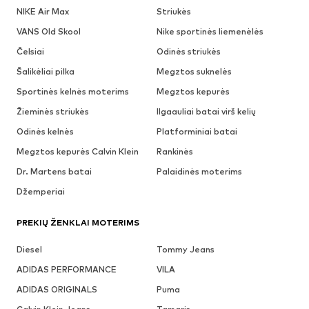
NIKE Air Max
Striukės
VANS Old Skool
Nike sportinės liemenėlės
Čelsiai
Odinės striukės
Šalikėliai pilka
Megztos suknelės
Sportinės kelnės moterims
Megztos kepurės
Žieminės striukės
Ilgaauliai batai virš kelių
Odinės kelnės
Platforminiai batai
Megztos kepurės Calvin Klein
Rankinės
Dr. Martens batai
Palaidinės moterims
Džemperiai
PREKIŲ ŽENKLAI MOTERIMS
Diesel
Tommy Jeans
ADIDAS PERFORMANCE
VILA
ADIDAS ORIGINALS
Puma