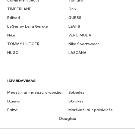
Calvin Klein Jeans
Tamaris
TIMBERLAND
Only
Edited
GUESS
LeGer by Lena Gercke
LEVI'S
Nike
VERO MODA
TOMMY HILFIGER
Nike Sportswear
HUGO
LASCANA
IŠPARDAVIMAS
Megztiniai ir megzti drabužiai
Suknelės
Džinsai
Striukės
Paltai
Marškinėliai ir palaidinės
Daugiau
Kelnės
Apatiniai
Sijonai
Palaidinės ir tunikos