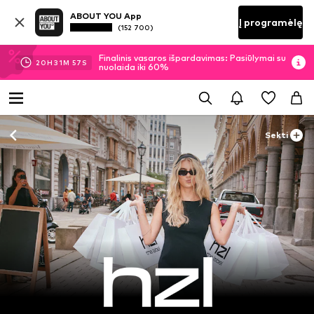
ABOUT YOU App
Į programėlę
(152 700)
Finalinis vasaros išpardavimas: Pasiūlymai su
20
H
31
M
56
S
nuolaida iki 60%
Sekti