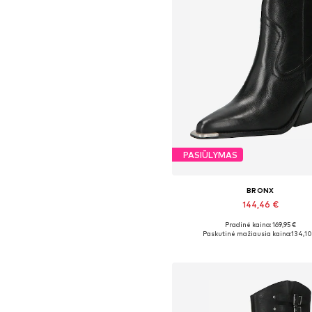
PASIŪLYMAS
BRONX
144,46 €
Pradinė kaina: 169,95 €
Yra daugybė dydžių
Paskutinė mažiausia kaina:
134,10
Į krepšelį