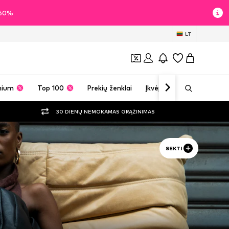
i 60%
LT
mium
Top 100
Prekių ženklai
Įkvėpimas
30 DIENŲ NEMOKAMAS GRĄŽINIMAS
SEKTI