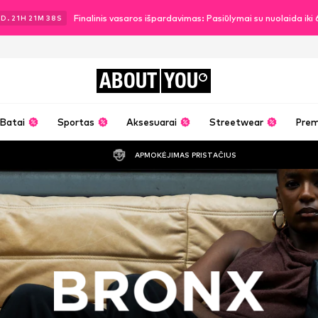
Finalinis vasaros išpardavimas: Pasiūlymai su nuolaida ik
2
D.
21
H
21
M
36
S
ABOUT
YOU
Batai
Sportas
Aksesuarai
Streetwear
Pre
APMOKĖJIMAS PRISTAČIUS