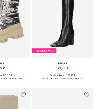
PASIŪLYMAS
ONX
BRONX
30 €
193,50 €
a: 219,00 €
Pradinė kaina: 239,95 €
 37, 39, 40, 41
Yra daugybė dydžių
 kaina:
127,20 €
-12%
Paskutinė mažiausia kaina:
193,50 €
pšelį
Į krepšelį