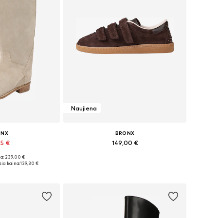
Naujiena
ONX
BRONX
15 €
149,00 €
a: 239,00 €
i: 37, 38, 40
Galimi dydžiai: 37, 38, 39, 40, 41, 42
ia kaina:
139,30 €
pšelį
Į krepšelį