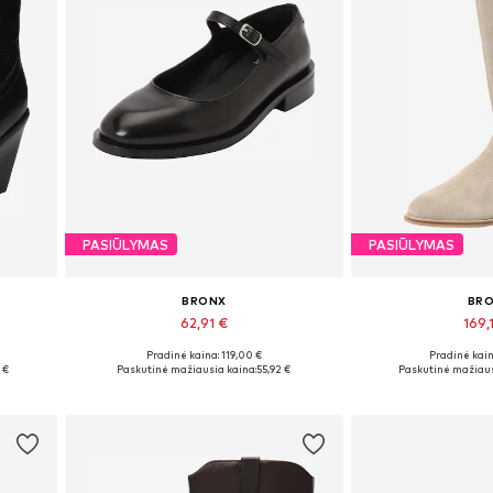
PASIŪLYMAS
PASIŪLYMAS
BRONX
BR
62,91 €
169,
Pradinė kaina: 119,00 €
Pradinė kain
Galimi dydžiai: 38, 39, 40, 41
Galimi dydžia
 €
Paskutinė mažiausia kaina:
55,92 €
Paskutinė mažiaus
Į krepšelį
Į kre