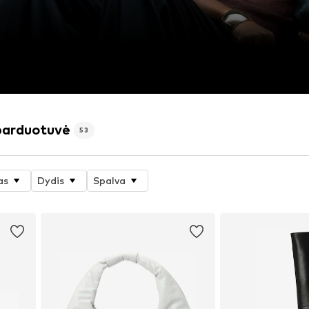
parduotuvė
53
as
Dydis
Spalva