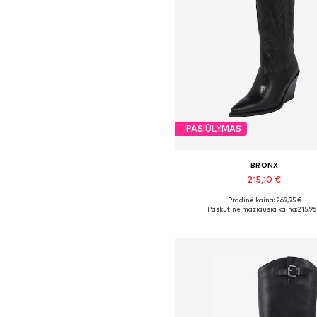
PASIŪLYMAS
BRONX
215,10 €
Pradinė kaina: 269,95 €
Galimi dydžiai: 37, 38, 39, 40, 41
Paskutinė mažiausia kaina:
215,96
Į krepšelį