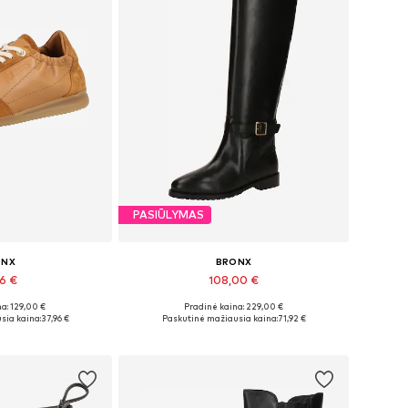
PASIŪLYMAS
ONX
BRONX
96 €
108,00 €
a: 129,00 €
Pradinė kaina: 229,00 €
 37, 38, 39, 42
Galimi dydžiai: 37, 38
sia kaina:
37,96 €
Paskutinė mažiausia kaina:
71,92 €
pšelį
Į krepšelį