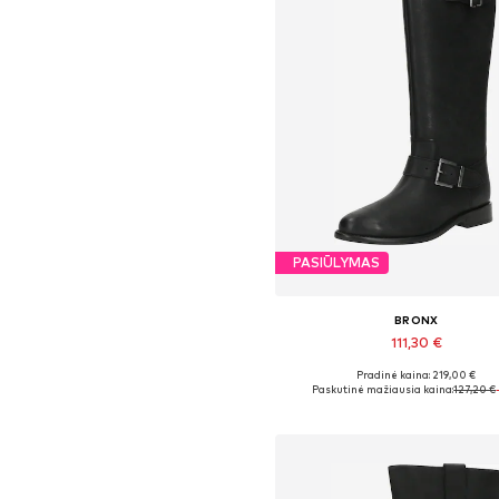
PASIŪLYMAS
BRONX
111,30 €
Pradinė kaina: 219,00 €
Galimi dydžiai: 36, 37, 38, 39
Paskutinė mažiausia kaina:
127,20 €
Į krepšelį