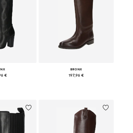
ONX
BRONX
96 €
197,96 €
bė dydžių
Yra daugybė dydžių
pšelį
Į krepšelį