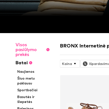
Visos
BRONX Internetinė 
pasiūlymo
prekės
Batai
Kaina
Išpardavim
Naujienos
Šiuo metu
paklausu
Sportbačiai
Basutės ir
šlepetės
Balerinos