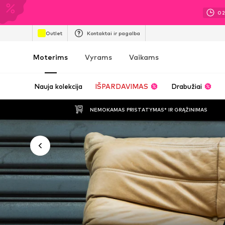
0
Outlet
Kontaktai ir pagalba
Moterims
Vyrams
Vaikams
Nauja kolekcija
IŠPARDAVIMAS
Drabužiai
NEMOKAMAS PRISTATYMAS* IR GRĄŽINIMAS