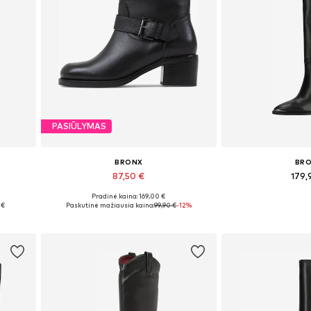
PASIŪLYMAS
BRONX
BR
87,50 €
179,
Pradinė kaina: 169,00 €
, 42
Galimi dydžiai: 37, 38, 40
Yra daugy
 €
Paskutinė mažiausia kaina:
99,90 €
-12%
Į krepšelį
Į kre