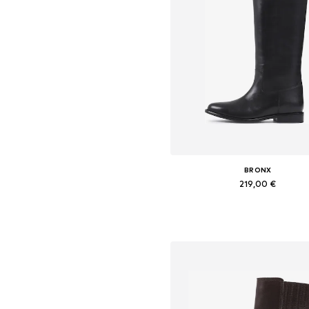
BRONX
219,00 €
Galimi dydžiai: 37, 38, 39, 40, 41
Į krepšelį