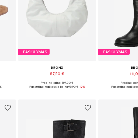
PASIŪLYMAS
PASIŪLYMAS
BRONX
BR
87,50 €
111,
Pradinė kaina: 169,00 €
Pradinė kain
, 42
Galimi dydžiai: One Size
Galimi dydžia
 €
Paskutinė mažiausia kaina:
99,90 €
-12%
Paskutinė mažiaus
Į krepšelį
Į kre