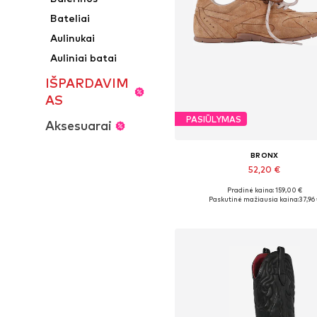
Bateliai
Aulinukai
Auliniai batai
IŠPARDAVIM
AS
PASIŪLYMAS
Aksesuarai
BRONX
52,20 €
Pradinė kaina: 159,00 €
Galimi dydžiai: 37, 38, 39, 40, 41
Paskutinė mažiausia kaina:
37,96
Į krepšelį