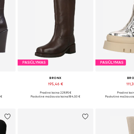
PASIŪLYMAS
PASIŪLYMAS
BRONX
BR
195,46 €
111,
Pradinė kaina: 229,95 €
Pradinė kain
, 42
Yra daugybė dydžių
Galimi dydžiai:
 €
Paskutinė mažiausia kaina:
184,50 €
Paskutinė mažiausia
Į krepšelį
Į kre