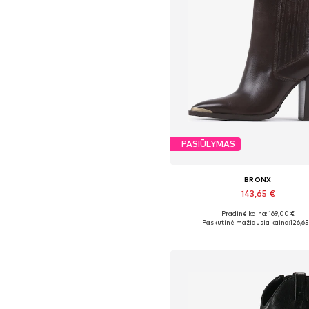
PASIŪLYMAS
BRONX
143,65 €
Pradinė kaina: 169,00 €
Galimi dydžiai: 37, 38, 39, 40, 41
Paskutinė mažiausia kaina:
126,65
Į krepšelį