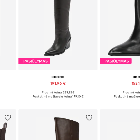
PASIŪLYMAS
PASIŪLYMAS
BRONX
BR
191,96 €
152,
Pradinė kaina: 239,95 €
Pradinė kain
, 42
Yra daugybė dydžių
Yra daugy
Paskutinė mažiausia kaina:
179,10 €
Paskutinė mažiaus
Į krepšelį
Į kre