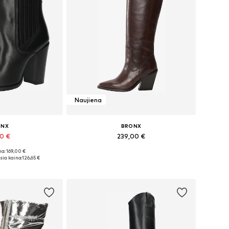
Naujiena
ONX
BRONX
10 €
239,00 €
a: 169,00 €
bė dydžių
Galimi dydžiai: 37, 38, 39, 40, 41, 42
ia kaina:
126,65 €
pšelį
Į krepšelį