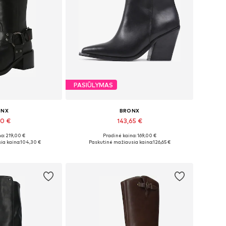
PASIŪLYMAS
ONX
BRONX
00 €
143,65 €
a: 219,00 €
Pradinė kaina: 169,00 €
i: 37, 38, 39
Galimi dydžiai: 37, 38, 39, 40, 41, 42
ia kaina:
104,30 €
Paskutinė mažiausia kaina:
126,65 €
pšelį
Į krepšelį