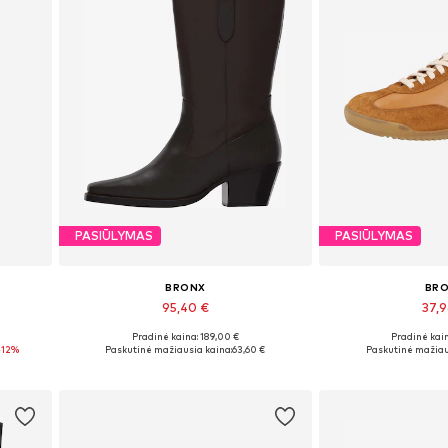
PASIŪLYMAS
PASIŪLYMAS
BRONX
BR
95,40 €
37,
Pradinė kaina: 189,00 €
Pradinė kain
Galimi dydžiai: 39, 40
Galimi dydžiai:
-12%
Paskutinė mažiausia kaina:
63,60 €
Paskutinė mažiau
Į krepšelį
Į kre