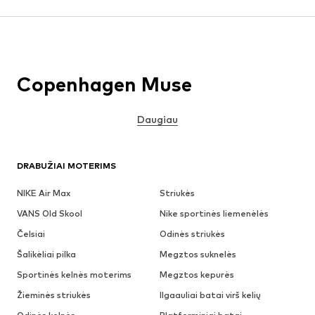
Copenhagen Muse
Daugiau
DRABUŽIAI MOTERIMS
NIKE Air Max
Striukės
VANS Old Skool
Nike sportinės liemenėlės
Čelsiai
Odinės striukės
Šalikėliai pilka
Megztos suknelės
Sportinės kelnės moterims
Megztos kepurės
Žieminės striukės
Ilgaauliai batai virš kelių