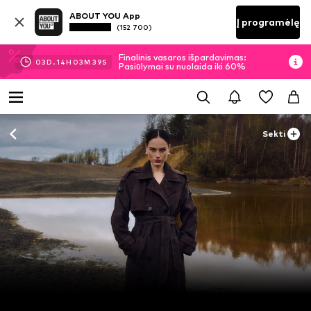
ABOUT YOU App
Į programėlę
(152 700)
Finalinis vasaros išpardavimas:
03
D.
14
H
03
M
37
S
Pasiūlymai su nuolaida iki 60%
Sekti