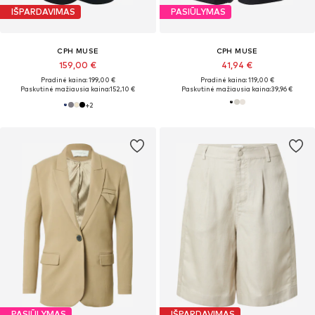
IŠPARDAVIMAS
PASIŪLYMAS
CPH MUSE
CPH MUSE
159,00 €
41,94 €
Pradinė kaina: 199,00 €
Pradinė kaina: 119,00 €
Paskutinė mažiausia kaina:
152,10 €
Paskutinė mažiausia kaina:
39,96 €
+
2
PASIŪLYMAS
IŠPARDAVIMAS