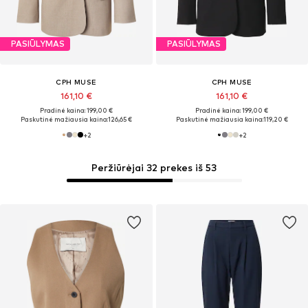
PASIŪLYMAS
PASIŪLYMAS
CPH MUSE
CPH MUSE
161,10 €
161,10 €
Pradinė kaina: 199,00 €
Pradinė kaina: 199,00 €
Paskutinė mažiausia kaina:
126,65 €
Paskutinė mažiausia kaina:
119,20 €
+
2
+
2
Peržiūrėjai 32 prekes iš 53