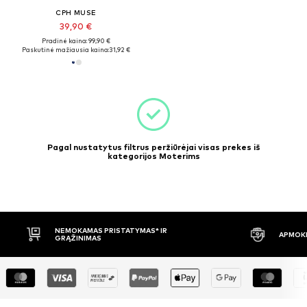
CPH MUSE
39,90 €
Pradinė kaina: 99,90 €
Paskutinė mažiausia kaina:
31,92 €
Pagal nustatytus filtrus peržiūrėjai visas prekes iš
kategorijos Moterims
APMOKĖJIMAS PRISTAČIUS
30 DIENŲ 