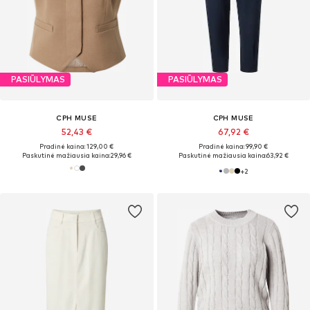
PASIŪLYMAS
PASIŪLYMAS
CPH MUSE
CPH MUSE
52,43 €
67,92 €
Pradinė kaina: 129,00 €
Pradinė kaina: 99,90 €
Paskutinė mažiausia kaina:
29,96 €
Paskutinė mažiausia kaina:
63,92 €
+
2