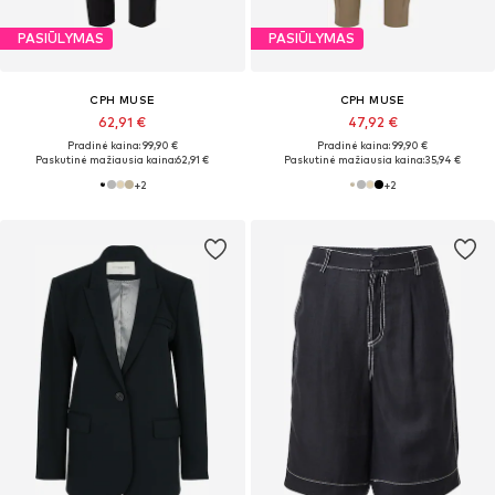
PASIŪLYMAS
PASIŪLYMAS
CPH MUSE
CPH MUSE
62,91 €
47,92 €
Pradinė kaina: 99,90 €
Pradinė kaina: 99,90 €
Paskutinė mažiausia kaina:
62,91 €
Paskutinė mažiausia kaina:
35,94 €
+
2
+
2