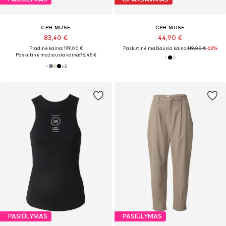
CPH MUSE
CPH MUSE
83,40 €
44,90 €
Pradinė kaina: 199,00 €
Paskutinė mažiausia kaina:
119,00 €
-62%
Paskutinė mažiausia kaina:
76,45 €
+
2
PASIŪLYMAS
PASIŪLYMAS