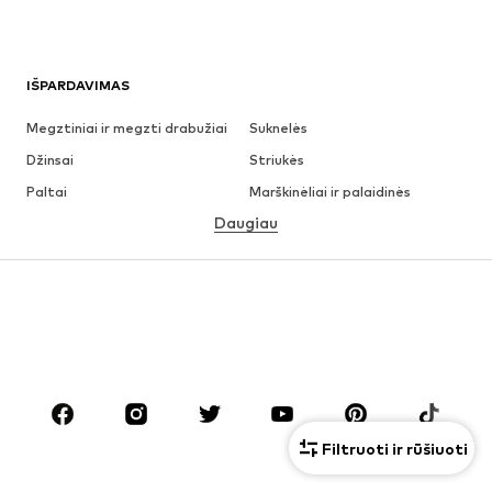
IŠPARDAVIMAS
Megztiniai ir megzti drabužiai
Suknelės
Džinsai
Striukės
Paltai
Marškinėliai ir palaidinės
Daugiau
Kelnės
Apatiniai
Sijonai
Palaidinės ir tunikos
Džemperiai
Švarkai
Maudymosi drabužiai
Kombinezonai
Dideli dydžiai
Drabužiai nėščiosioms
Batai
Sportas
Aksesuarai
Premium
Filtruoti ir rūšiuoti
DRABUŽIAI