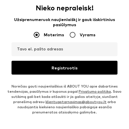
Nieko nepraleisk!
Užsiprenumeruok naujienlaiškį ir gauk išskirtinius
pasiūlymus
Moterims
Vyrams
Tavo el. pašto adresas
Registruotis
Norėčiau gauti naujienlaiškius iš ABOUT YOU apie dabartines
tendencijas, pasiūlymus ir kuponus pagal
Privatumo politika
. Savo
sutikimą gali bet kada atšaukti ir jis galios ateityje, siunčiant
pranešimą adresu
klientuaptarnavimas@aboutyou.lt
arba
naudojantis kiekvieno naujienlaiškio pabaigoje esančia
prenumeratos atsisakymo galimybe.