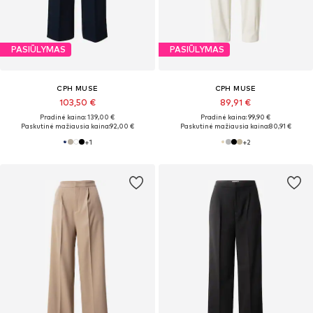
PASIŪLYMAS
PASIŪLYMAS
CPH MUSE
CPH MUSE
103,50 €
89,91 €
Pradinė kaina: 139,00 €
Pradinė kaina: 99,90 €
Paskutinė mažiausia kaina:
92,00 €
Paskutinė mažiausia kaina:
80,91 €
+
1
+
2