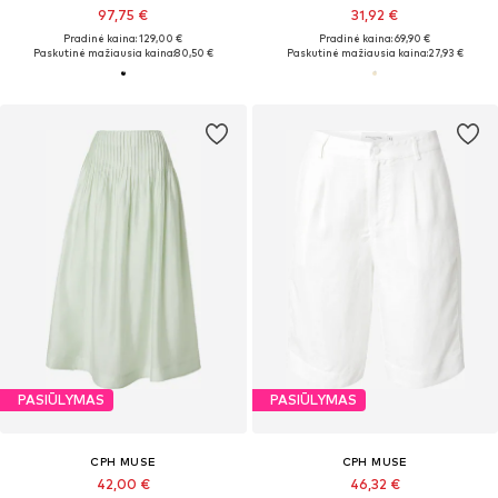
97,75 €
31,92 €
Pradinė kaina: 129,00 €
Pradinė kaina: 69,90 €
Paskutinė mažiausia kaina:
80,50 €
Paskutinė mažiausia kaina:
27,93 €
PASIŪLYMAS
PASIŪLYMAS
CPH MUSE
CPH MUSE
42,00 €
46,32 €