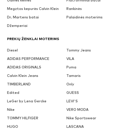
Odinės kelnės
Platforminiai batai
Megztos kepurės Calvin Klein
Rankinės
Dr. Martens batai
Palaidinės moterims
Džemperiai
PREKIŲ ŽENKLAI MOTERIMS
Diesel
Tommy Jeans
ADIDAS PERFORMANCE
VILA
ADIDAS ORIGINALS
Puma
Calvin Klein Jeans
Tamaris
TIMBERLAND
Only
Edited
GUESS
LeGer by Lena Gercke
LEVI'S
Nike
VERO MODA
TOMMY HILFIGER
Nike Sportswear
HUGO
LASCANA