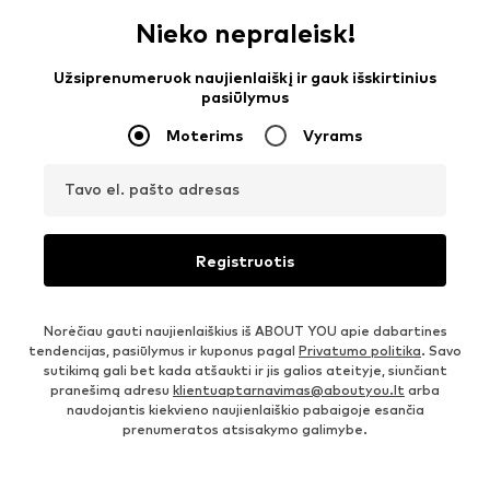
Nieko nepraleisk!
Užsiprenumeruok naujienlaiškį ir gauk išskirtinius
pasiūlymus
Moterims
Vyrams
Tavo el. pašto adresas
Registruotis
Norėčiau gauti naujienlaiškius iš ABOUT YOU apie dabartines
tendencijas, pasiūlymus ir kuponus pagal
Privatumo politika
. Savo
sutikimą gali bet kada atšaukti ir jis galios ateityje, siunčiant
pranešimą adresu
klientuaptarnavimas@aboutyou.lt
arba
naudojantis kiekvieno naujienlaiškio pabaigoje esančia
prenumeratos atsisakymo galimybe.