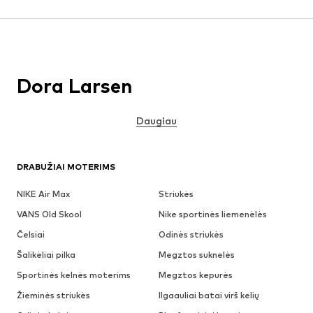
Dora Larsen
Daugiau
DRABUŽIAI MOTERIMS
NIKE Air Max
Striukės
VANS Old Skool
Nike sportinės liemenėlės
Čelsiai
Odinės striukės
Šalikėliai pilka
Megztos suknelės
Sportinės kelnės moterims
Megztos kepurės
Žieminės striukės
Ilgaauliai batai virš kelių