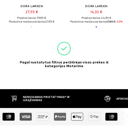
DORA LARSEN
DORA LARSEN
27,93 €
14,32 €
Pradinė kaina: 79,90 €
Pradinė kaina: 44,90 €
Paskutinė mažiausia kaina:
27,93 €
Paskutinė mažiausia kaina:
17,90 €
-20%
Pagal nustatytus filtrus peržiūrėjai visas prekes iš
kategorijos Moterims
NEMOKAMAS PRISTATYMAS* IR
APMOKĖ
GRĄŽINIMAS