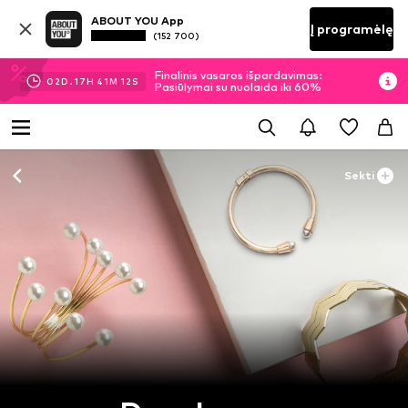
ABOUT YOU App
Į programėlę
(152 700)
Finalinis vasaros išpardavimas:
02
D.
17
H
41
M
12
S
Pasiūlymai su nuolaida iki 60%
Sekti