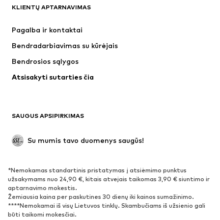
KLIENTŲ APTARNAVIMAS
Naujienos
Šiuo metu paklausu
Suknelės
Džinsai
Pagalba ir kontaktai
Marškinėliai ir palaidinės
Kelnės
Bendradarbiavimas su kūrėjais
Striukės
Megztiniai ir megzti drabužiai
Bendrosios sąlygos
Apatiniai
Palaidinės ir tunikos
Atsisakyti sutarties čia
Paltai
Sijonai
Maudymosi drabužiai
Džemperiai
Švarkai
Kombinezonai
SAUGUS APSIPIRKIMAS
Dideli dydžiai
Drabužiai nėščiosioms
Proginiai
Išskirtiniai
Su mumis tavo duomenys saugūs!
Antrinis panaudojimas
*Nemokamas standartinis pristatymas į atsiėmimo punktus
BATAI
užsakymams nuo 24,90 €, kitais atvejais taikomas 3,90 € siuntimo ir
aptarnavimo mokestis.
Naujienos
Šiuo metu paklausu
Žemiausia kaina per paskutines 30 dienų iki kainos sumažinimo.
****Nemokamai iš visų Lietuvos tinklų. Skambučiams iš užsienio gali
Sportbačiai
Aulinukai
būti taikomi mokesčiai.