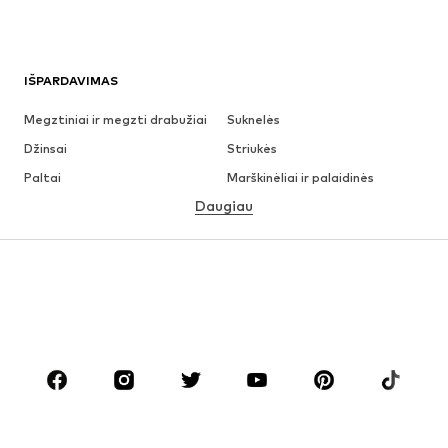
IŠPARDAVIMAS
Megztiniai ir megzti drabužiai
Suknelės
Džinsai
Striukės
Paltai
Marškinėliai ir palaidinės
Daugiau
Kelnės
Apatiniai
Sijonai
Palaidinės ir tunikos
Džemperiai
Švarkai
Maudymosi drabužiai
Kombinezonai
Dideli dydžiai
Drabužiai nėščiosioms
Batai
Sportas
Aksesuarai
Premium
DRABUŽIAI