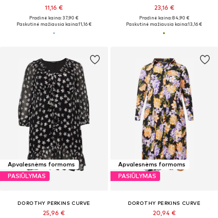
11,16 €
23,16 €
Pradinė kaina: 37,90 €
Pradinė kaina: 84,90 €
Paskutinė mažiausia kaina:
11,16 €
Paskutinė mažiausia kaina:
13,16 €
Apvalesnėms formoms
Apvalesnėms formoms
PASIŪLYMAS
PASIŪLYMAS
DOROTHY PERKINS CURVE
DOROTHY PERKINS CURVE
25,96 €
20,94 €