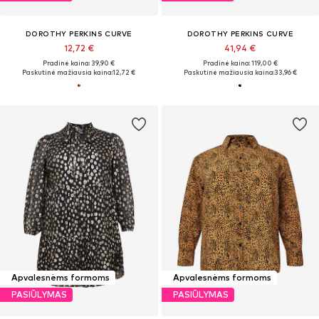
DOROTHY PERKINS CURVE
DOROTHY PERKINS CURVE
12,72 €
41,94 €
Pradinė kaina: 39,90 €
Pradinė kaina: 119,00 €
Paskutinė mažiausia kaina:
12,72 €
Paskutinė mažiausia kaina:
33,96 €
Apvalesnėms formoms
Apvalesnėms formoms
PASIŪLYMAS
PASIŪLYMAS