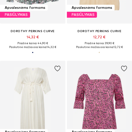
Apvalesnėms formoms
Apvalesnėms formoms
PASIŪLYMAS
PASIŪLYMAS
DOROTHY PERKINS CURVE
DOROTHY PERKINS CURVE
14,32 €
12,72 €
Pradinė kaina: 44,90 €
Pradinė kaina: 39,90 €
Paskutinė mažiausia kaina:
14,32 €
Paskutinė mažiausia kaina:
12,72 €
Apvalesnėms formoms
Apvalesnėms formoms