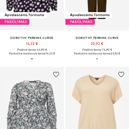
Apvalesnėms formoms
Apvalesnėms formoms
PASIŪLYMAS
PASIŪLYMAS
DOROTHY PERKINS CURVE
DOROTHY PERKINS CURVE
14,32 €
23,92 €
Pradinė kaina: 44,90 €
Pradinė kaina: 74,90 €
Paskutinė mažiausia kaina:
14,32 €
Paskutinė mažiausia kaina:
23,92 €