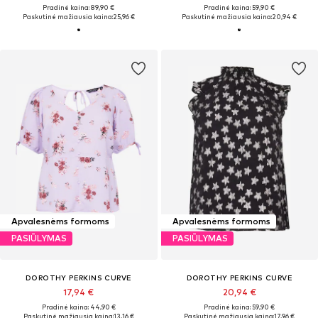
Pradinė kaina: 89,90 €
Pradinė kaina: 59,90 €
Paskutinė mažiausia kaina:
25,96 €
Paskutinė mažiausia kaina:
20,94 €
Apvalesnėms formoms
Apvalesnėms formoms
PASIŪLYMAS
PASIŪLYMAS
DOROTHY PERKINS CURVE
DOROTHY PERKINS CURVE
17,94 €
20,94 €
Pradinė kaina: 44,90 €
Pradinė kaina: 59,90 €
Paskutinė mažiausia kaina:
13,16 €
Paskutinė mažiausia kaina:
17,96 €