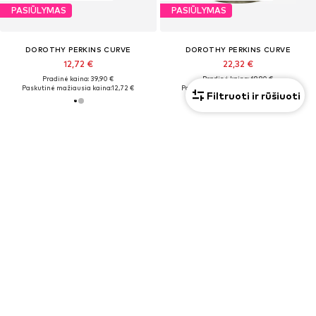
PASIŪLYMAS
PASIŪLYMAS
DOROTHY PERKINS CURVE
DOROTHY PERKINS CURVE
12,72 €
22,32 €
Pradinė kaina: 39,90 €
Pradinė kaina: 69,90 €
Paskutinė mažiausia kaina:
12,72 €
Paskutinė mažiausia kaina:
22,32 €
Filtruoti ir rūšiuoti
NEMOKAMAS PRISTATYMAS* IR
APMOKĖ
GRĄŽINIMAS