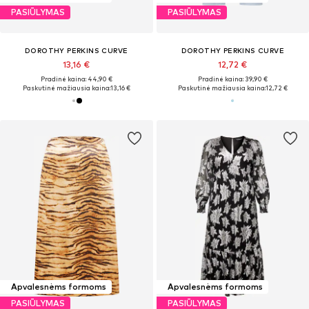
PASIŪLYMAS
PASIŪLYMAS
DOROTHY PERKINS CURVE
DOROTHY PERKINS CURVE
13,16 €
12,72 €
Pradinė kaina: 44,90 €
Pradinė kaina: 39,90 €
Paskutinė mažiausia kaina:
13,16 €
Paskutinė mažiausia kaina:
12,72 €
Apvalesnėms formoms
Apvalesnėms formoms
PASIŪLYMAS
PASIŪLYMAS