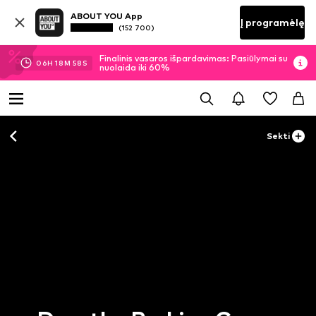
ABOUT YOU App
Į programėlę
(152 700)
Finalinis vasaros išpardavimas: Pasiūlymai su
06
H
18
M
57
S
nuolaida iki 60%
Sekti