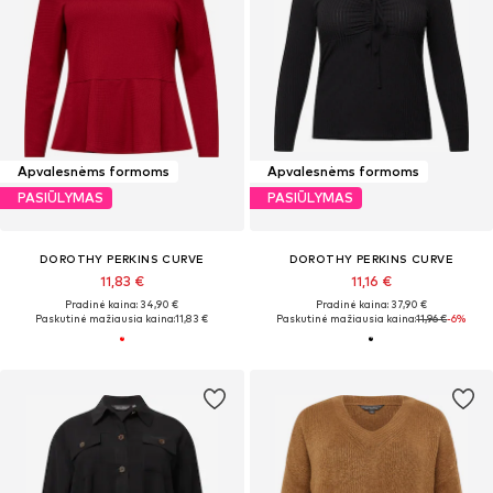
Apvalesnėms formoms
Apvalesnėms formoms
PASIŪLYMAS
PASIŪLYMAS
DOROTHY PERKINS CURVE
DOROTHY PERKINS CURVE
11,83 €
11,16 €
Pradinė kaina: 34,90 €
Pradinė kaina: 37,90 €
Paskutinė mažiausia kaina:
11,83 €
Paskutinė mažiausia kaina:
11,96 €
-6%