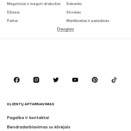
Megztiniai ir megzti drabužiai
Suknelės
Džinsai
Striukės
Paltai
Marškinėliai ir palaidinės
Daugiau
Kelnės
Apatiniai
Sijonai
Palaidinės ir tunikos
Džemperiai
Švarkai
Maudymosi drabužiai
Kombinezonai
Dideli dydžiai
Drabužiai nėščiosioms
Batai
Sportas
Aksesuarai
Premium
DRABUŽIAI
KLIENTŲ APTARNAVIMAS
Naujienos
Šiuo metu paklausu
Suknelės
Džinsai
Pagalba ir kontaktai
Marškinėliai ir palaidinės
Kelnės
Bendradarbiavimas su kūrėjais
Striukės
Megztiniai ir megzti drabužiai