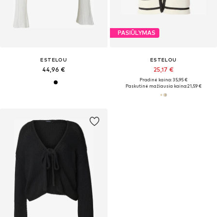
PASIŪLYMAS
ESTELOU
ESTELOU
44,96 €
25,17 €
Pradinė kaina: 35,95 €
Paskutinė mažiausia kaina:
21,59 €