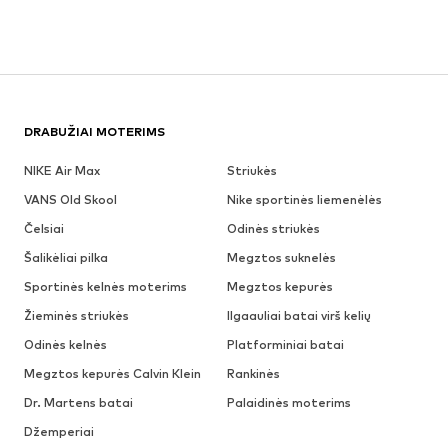
DRABUŽIAI MOTERIMS
NIKE Air Max
Striukės
VANS Old Skool
Nike sportinės liemenėlės
Čelsiai
Odinės striukės
Šalikėliai pilka
Megztos suknelės
Sportinės kelnės moterims
Megztos kepurės
Žieminės striukės
Ilgaauliai batai virš kelių
Odinės kelnės
Platforminiai batai
Megztos kepurės Calvin Klein
Rankinės
Dr. Martens batai
Palaidinės moterims
Džemperiai