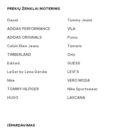
PREKIŲ ŽENKLAI MOTERIMS
Diesel
Tommy Jeans
ADIDAS PERFORMANCE
VILA
ADIDAS ORIGINALS
Puma
Calvin Klein Jeans
Tamaris
TIMBERLAND
Only
Edited
GUESS
LeGer by Lena Gercke
LEVI'S
Nike
VERO MODA
TOMMY HILFIGER
Nike Sportswear
HUGO
LASCANA
IŠPARDAVIMAS