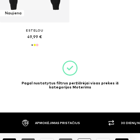
Naujiena
ESTELOU
49,99 €
Pagal nustatytus filtrus peržiūrėjai visas prekes iš
kategorijos Moterims
APMOKĖJIMAS PRISTAČIUS
30 DIENŲ 