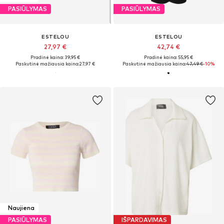
PASIŪLYMAS
PASIŪLYMAS
ESTELOU
ESTELOU
27,97 €
42,74 €
Pradinė kaina: 39,95 €
Pradinė kaina: 55,95 €
Paskutinė mažiausia kaina:
27,97 €
Paskutinė mažiausia kaina:
47,49 €
-10%
Naujiena
PASIŪLYMAS
IŠPARDAVIMAS