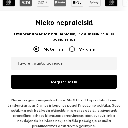
Nieko nepraleisk!
Užsiprenumeruok naujienlaiškį ir gauk išskirtinius
pasiūlymus
Moterims
Vyrams
Tavo el. pašto adresas
Registruotis
Norėčiau gauti naujienlaiškius iš ABOUT YOU apie dabartines
tendencijas, pasiūlymus ir kuponus pagal
Privatumo politika
. Savo
sutikimą gali bet kada atšaukti ir jis galios ateityje, siunčiant
pranešimą adresu
klientuaptarnavimas@aboutyou.lt
arba
naudojantis kiekvieno naujienlaiškio pabaigoje esančia
prenumeratos atsisakymo galimybe.