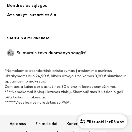
Bendrosios sąlygos
Apatiniai
Palaidinės ir tunikos
Atsisakyti sutarties čia
Paltai
Sijonai
Maudymosi drabužiai
Džemperiai
Švarkai
Kombinezonai
SAUGUS APSIPIRKIMAS
Dideli dydžiai
Drabužiai nėščiosioms
Proginiai
Išskirtiniai
Su mumis tavo duomenys saugūs!
Antrinis panaudojimas
*Nemokamas standartinis pristatymas į atsiėmimo punktus
BATAI
užsakymams nuo 24,90 €, kitais atvejais taikomas 3,90 € siuntimo ir
aptarnavimo mokestis.
Naujienos
Šiuo metu paklausu
Žemiausia kaina per paskutines 30 dienų iki kainos sumažinimo.
****Nemokamai iš visų Lietuvos tinklų. Skambučiams iš užsienio gali
Sportbačiai
Aulinukai
būti taikomi mokesčiai.
Batai su kulniukais
Auliniai batai
******Visos kainos nurodytos su PVM.
Basutės ir šlepetės
Bateliai
Sportiniai batai
Balerinos
Filtruoti ir rūšiuoti
Apie mus
Žiniasklaidai
Karjera
Privatumo politika
Įsispiriami bateliai
Šlepetės