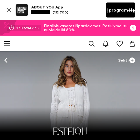
ABOUT YOU App
Į programėlę
(152 700)
Finalinis vasaros išpardavimas: Pasiūlymai su
17
H
59
M
26
S
nuolaida iki 60%
Sekti