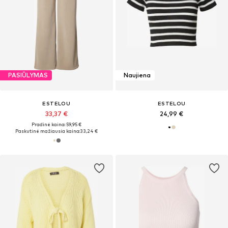
PASIŪLYMAS
Naujiena
ESTELOU
ESTELOU
33,37 €
24,99 €
Pradinė kaina: 59,95 €
Paskutinė mažiausia kaina:
33,24 €