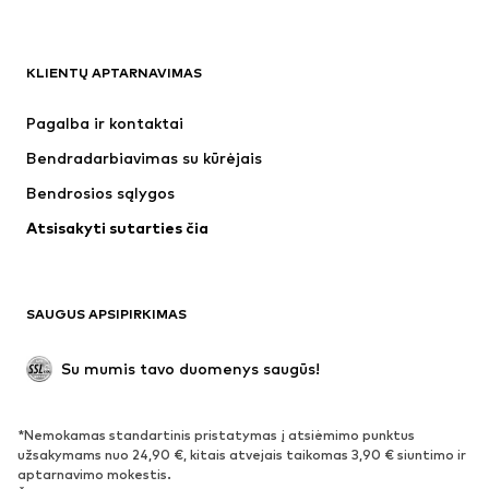
DRABUŽIAI
KLIENTŲ APTARNAVIMAS
Naujienos
Šiuo metu paklausu
Suknelės
Džinsai
Pagalba ir kontaktai
Marškinėliai ir palaidinės
Kelnės
Bendradarbiavimas su kūrėjais
Striukės
Megztiniai ir megzti drabužiai
Bendrosios sąlygos
Apatiniai
Palaidinės ir tunikos
Atsisakyti sutarties čia
Paltai
Sijonai
Maudymosi drabužiai
Džemperiai
Švarkai
Kombinezonai
SAUGUS APSIPIRKIMAS
Dideli dydžiai
Drabužiai nėščiosioms
Proginiai
Išskirtiniai
Su mumis tavo duomenys saugūs!
Antrinis panaudojimas
*Nemokamas standartinis pristatymas į atsiėmimo punktus
BATAI
užsakymams nuo 24,90 €, kitais atvejais taikomas 3,90 € siuntimo ir
aptarnavimo mokestis.
Naujienos
Šiuo metu paklausu