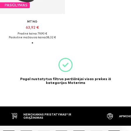
PASIŪLYMAS
MTNG
63,92 €
Pradinė kaina: 79,90 €
Paskutinė mažiausia kaina:
38,32 €
Pagal nustatytus filtrus peržiūrėjai visas prekes iš
kategorijos Moterims
NEMOKAMAS PRISTATYMAS* IR
APMOKĖ
GRĄŽINIMAS