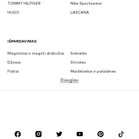
TOMMY HILFIGER
Nike Sportswear
HUGO
LASCANA
IŠPARDAVIMAS
Megztiniai ir megzti drabužiai
Suknelės
Džinsai
Striukės
Paltai
Marškinėliai ir palaidinės
Daugiau
Kelnės
Apatiniai
Sijonai
Palaidinės ir tunikos
Džemperiai
Švarkai
Maudymosi drabužiai
Kombinezonai
Dideli dydžiai
Drabužiai nėščiosioms
Batai
Sportas
Aksesuarai
Premium