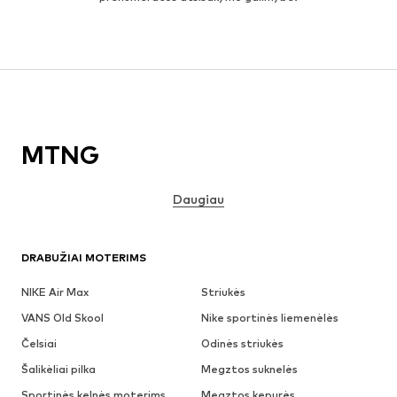
MTNG
Daugiau
DRABUŽIAI MOTERIMS
NIKE Air Max
Striukės
VANS Old Skool
Nike sportinės liemenėlės
Čelsiai
Odinės striukės
Šalikėliai pilka
Megztos suknelės
Sportinės kelnės moterims
Megztos kepurės