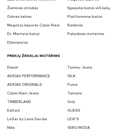
Žieminės striukės
Ilgaauliai batai virš kelių
Odinės kelnės
Platforminiai batai
Megztos kepurės Calvin Klein
Rankinės
Dr. Martens batai
Palaidinės moterims
Džemperiai
PREKIŲ ŽENKLAI MOTERIMS
Diesel
Tommy Jeans
ADIDAS PERFORMANCE
VILA
ADIDAS ORIGINALS
Puma
Calvin Klein Jeans
Tamaris
TIMBERLAND
Only
Edited
GUESS
LeGer by Lena Gercke
LEVI'S
Nike
VERO MODA