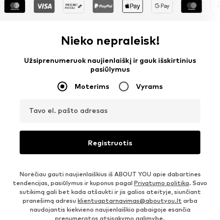
Nieko nepraleisk!
Užsiprenumeruok naujienlaiškį ir gauk išskirtinius
pasiūlymus
Moterims
Vyrams
Tavo el. pašto adresas
Registruotis
Norėčiau gauti naujienlaiškius iš ABOUT YOU apie dabartines
tendencijas, pasiūlymus ir kuponus pagal
Privatumo politika
. Savo
sutikimą gali bet kada atšaukti ir jis galios ateityje, siunčiant
pranešimą adresu
klientuaptarnavimas@aboutyou.lt
arba
naudojantis kiekvieno naujienlaiškio pabaigoje esančia
prenumeratos atsisakymo galimybe.