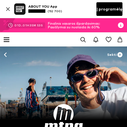
ABOUT YOU App
Į programėlę
(152 700)
Finalinis vasaros išpardavimas:
01
D.
01
H
35
M
53
S
Pasiūlymai su nuolaida iki 60%
Sekti