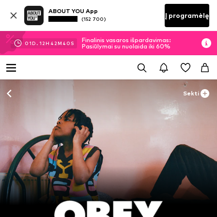
ABOUT YOU App
Į programėlę
(152 700)
Finalinis vasaros išpardavimas:
01
D.
12
H
42
M
39
S
Pasiūlymai su nuolaida iki 60%
Sekti