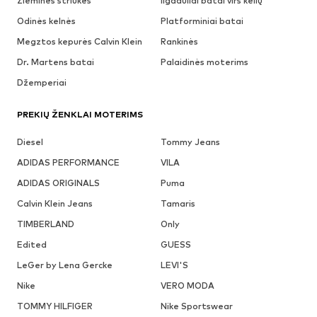
Žieminės striukės
Ilgaauliai batai virš kelių
Odinės kelnės
Platforminiai batai
Megztos kepurės Calvin Klein
Rankinės
Dr. Martens batai
Palaidinės moterims
Džemperiai
PREKIŲ ŽENKLAI MOTERIMS
Diesel
Tommy Jeans
ADIDAS PERFORMANCE
VILA
ADIDAS ORIGINALS
Puma
Calvin Klein Jeans
Tamaris
TIMBERLAND
Only
Edited
GUESS
LeGer by Lena Gercke
LEVI'S
Nike
VERO MODA
TOMMY HILFIGER
Nike Sportswear