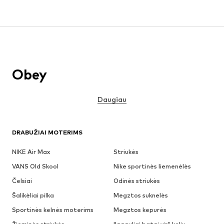
Obey
Daugiau
DRABUŽIAI MOTERIMS
NIKE Air Max
Striukės
VANS Old Skool
Nike sportinės liemenėlės
Čelsiai
Odinės striukės
Šalikėliai pilka
Megztos suknelės
Sportinės kelnės moterims
Megztos kepurės