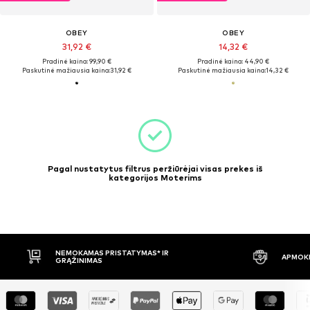
OBEY
OBEY
31,92 €
14,32 €
Pradinė kaina: 99,90 €
Pradinė kaina: 44,90 €
Paskutinė mažiausia kaina:
31,92 €
Paskutinė mažiausia kaina:
14,32 €
Pagal nustatytus filtrus peržiūrėjai visas prekes iš
kategorijos Moterims
NEMOKAMAS PRISTATYMAS* IR
APMOKĖ
GRĄŽINIMAS