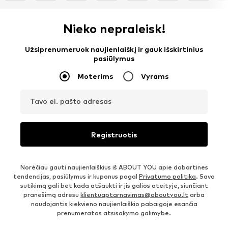
Nieko nepraleisk!
Užsiprenumeruok naujienlaiškį ir gauk išskirtinius
pasiūlymus
Moterims
Vyrams
Tavo el. pašto adresas
Registruotis
Norėčiau gauti naujienlaiškius iš ABOUT YOU apie dabartines
tendencijas, pasiūlymus ir kuponus pagal
Privatumo politika
. Savo
sutikimą gali bet kada atšaukti ir jis galios ateityje, siunčiant
pranešimą adresu
klientuaptarnavimas@aboutyou.lt
arba
naudojantis kiekvieno naujienlaiškio pabaigoje esančia
prenumeratos atsisakymo galimybe.