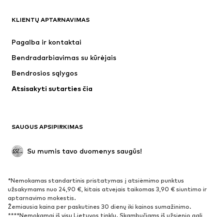
DRABUŽIAI
KLIENTŲ APTARNAVIMAS
Naujienos
Šiuo metu paklausu
Suknelės
Džinsai
Pagalba ir kontaktai
Marškinėliai ir palaidinės
Kelnės
Bendradarbiavimas su kūrėjais
Striukės
Megztiniai ir megzti drabužiai
Bendrosios sąlygos
Apatiniai
Palaidinės ir tunikos
Atsisakyti sutarties čia
Paltai
Sijonai
Maudymosi drabužiai
Džemperiai
Švarkai
Kombinezonai
SAUGUS APSIPIRKIMAS
Dideli dydžiai
Drabužiai nėščiosioms
Proginiai
Išskirtiniai
Su mumis tavo duomenys saugūs!
Antrinis panaudojimas
*Nemokamas standartinis pristatymas į atsiėmimo punktus
BATAI
užsakymams nuo 24,90 €, kitais atvejais taikomas 3,90 € siuntimo ir
aptarnavimo mokestis.
Naujienos
Šiuo metu paklausu
Žemiausia kaina per paskutines 30 dienų iki kainos sumažinimo.
****Nemokamai iš visų Lietuvos tinklų. Skambučiams iš užsienio gali
Sportbačiai
Aulinukai