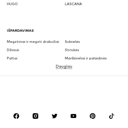
HUGO
LASCANA
IŠPARDAVIMAS
Megztiniai ir megzti drabužiai
Suknelės
Džinsai
Striukės
Paltai
Marškinėliai ir palaidinės
Daugiau
Kelnės
Apatiniai
Sijonai
Palaidinės ir tunikos
Džemperiai
Švarkai
Maudymosi drabužiai
Kombinezonai
Dideli dydžiai
Drabužiai nėščiosioms
Batai
Sportas
Aksesuarai
Premium