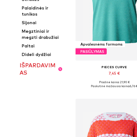
Palaidinės ir
tunikos
Sijonai
Megztiniai ir
megzti drabužiai
Apvalesnėms formoms
Paltai
PASIŪLYMAS
Dideli dydžiai
IŠPARDAVIM
PIECES CURVE
AS
7,45 €
Pradinė kaina: 21,90 €
Galimi dydžiai: XL-XXL, XXXL-4XL, 
Paskutinė mažiausia kaina:
6,76 
Į krepšelį