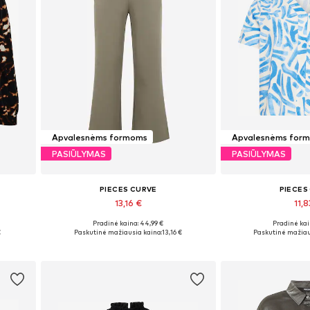
Apvalesnėms formoms
Apvalesnėms for
PASIŪLYMAS
PASIŪLYMAS
PIECES CURVE
PIECES
13,16 €
11,8
Pradinė kaina: 44,99 €
Pradinė kai
Galimi dydžiai: 50
Galimi dyd
€
Paskutinė mažiausia kaina:
13,16 €
Paskutinė mažiau
Į krepšelį
Į kre