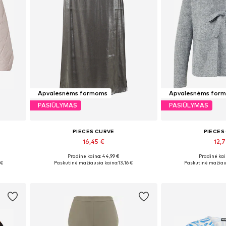
Apvalesnėms formoms
Apvalesnėms for
PASIŪLYMAS
PASIŪLYMAS
PIECES CURVE
PIECES
16,45 €
12,7
Pradinė kaina: 44,99 €
Pradinė kai
Galimi dydžiai: 48
Galimi dydž
 €
Paskutinė mažiausia kaina:
13,16 €
Paskutinė mažiau
Į krepšelį
Į kre