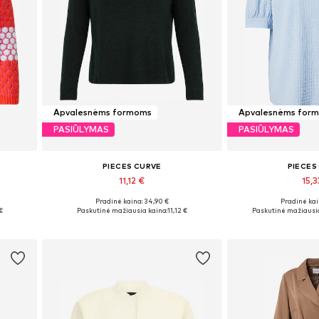
Apvalesnėms formoms
Apvalesnėms for
PASIŪLYMAS
PASIŪLYMAS
PIECES CURVE
PIECES
11,12 €
15,3
Pradinė kaina: 34,90 €
Pradinė kai
4XL-5XL
Galimi dydžiai: XL-XXL, XXXL-4XL, 4XL-5XL
Galimi dydžiai: X
€
Paskutinė mažiausia kaina:
11,12 €
Paskutinė mažiausia
Į krepšelį
Į kre