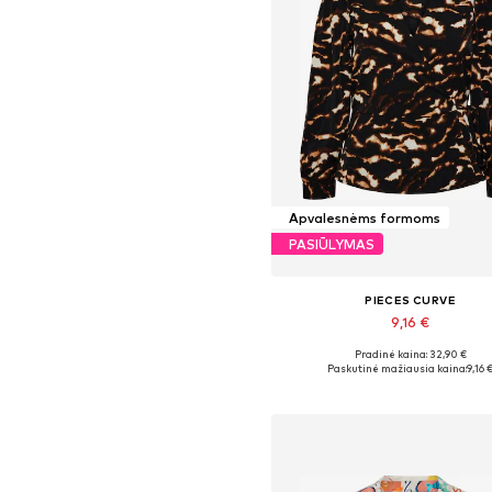
Apvalesnėms formoms
PASIŪLYMAS
PIECES CURVE
9,16 €
Pradinė kaina: 32,90 €
Galimi dydžiai: 5XL
Paskutinė mažiausia kaina:
9,16 
Į krepšelį