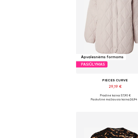
Apvalesnėms formoms
PASIŪLYMAS
PIECES CURVE
29,19 €
Pradinė kaina: 57,90 €
Galimi dydžiai: 4XL
Paskutinė mažiausia kaina:
26,94
Į krepšelį