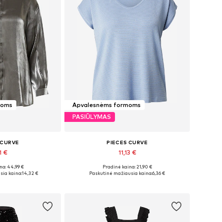
moms
Apvalesnėms formoms
PASIŪLYMAS
 CURVE
PIECES CURVE
1 €
11,13 €
na: 44,99 €
Pradinė kaina: 21,90 €
žiai: 4XL
Galimi dydžiai: XXXL-4XL, 4XL-5XL
sia kaina:
14,32 €
Paskutinė mažiausia kaina:
6,36 €
pšelį
Į krepšelį