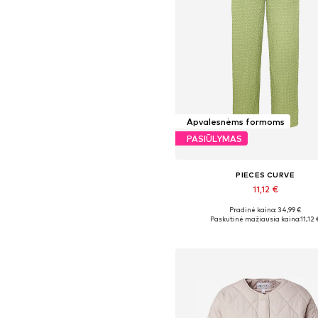
Apvalesnėms formoms
PASIŪLYMAS
PIECES CURVE
11,12 €
Pradinė kaina: 34,99 €
Galimi dydžiai: 48-50
Paskutinė mažiausia kaina:
11,12 
Į krepšelį