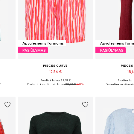
Apvalesnėms formoms
Apvalesnėms for
PASIŪLYMAS
PASIŪLYMAS
PIECES CURVE
PIECES
12,54 €
18,1
Pradinė kaina: 34,99 €
Pradinė kai
4XL-5XL
Galimi dydžiai: 46, 48
Galimi dydž
€
Paskutinė mažiausia kaina:
20,90 €
-40%
Paskutinė mažiausia
Į krepšelį
Į kre