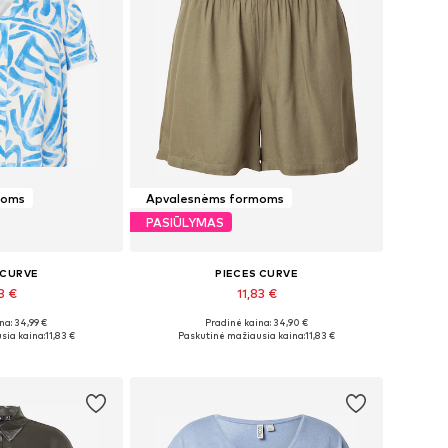
moms
Apvalesnėms formoms
PASIŪLYMAS
 CURVE
PIECES CURVE
3 €
11,83 €
na: 34,99 €
Pradinė kaina: 34,90 €
žiai: XXXL
Galimi dydžiai: 56, 60
sia kaina:
11,83 €
Paskutinė mažiausia kaina:
11,83 €
pšelį
Į krepšelį