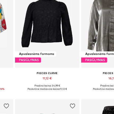
Apvalesnėms formoms
Apvalesnėms for
PASIŪLYMAS
PASIŪLYMAS
PIECES CURVE
PIECES
11,12 €
16,1
Pradinė kaina: 34,99 €
Pradinė kai
Galimi dydžiai: L
Galimi dyd
-16%
Paskutinė mažiausia kaina:
11,12 €
Paskutinė mažiau
Į krepšelį
Į kre