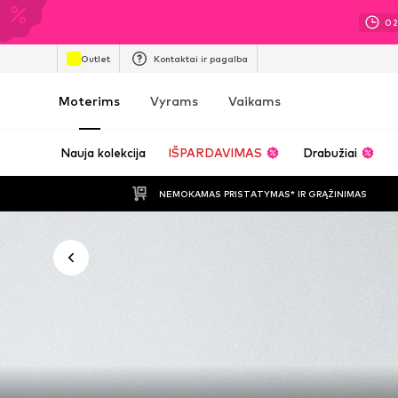
0
Outlet
Kontaktai ir pagalba
Moterims
Vyrams
Vaikams
Nauja kolekcija
IŠPARDAVIMAS
Drabužiai
NEMOKAMAS PRISTATYMAS* IR GRĄŽINIMAS