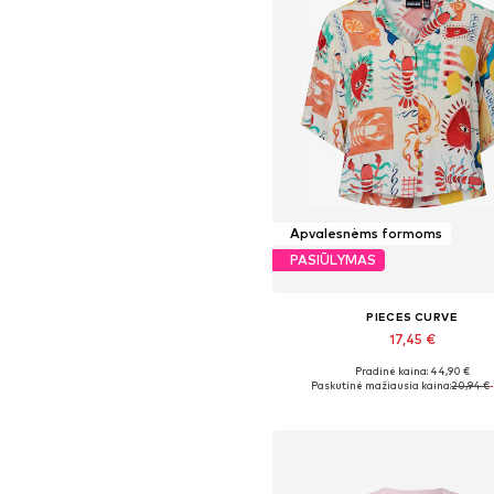
Apvalesnėms formoms
PASIŪLYMAS
PIECES CURVE
17,45 €
Pradinė kaina: 44,90 €
Galimi dydžiai: 5XL
Paskutinė mažiausia kaina:
20,94 €
Į krepšelį