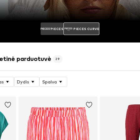
PIECES
PIECES CURVE
etinė parduotuvė
29
as
Dydis
Spalva