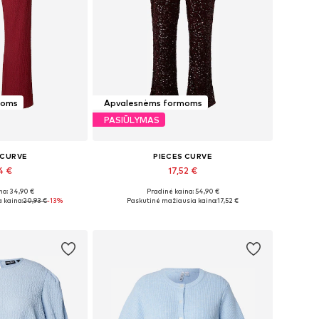
moms
Apvalesnėms formoms
PASIŪLYMAS
 CURVE
PIECES CURVE
4 €
17,52 €
na: 34,90 €
Pradinė kaina: 54,90 €
iai: 46-48
Galimi dydžiai: 46-48, 48-50, 52-54
 kaina:
20,93 €
-13%
Paskutinė mažiausia kaina:
17,52 €
pšelį
Į krepšelį