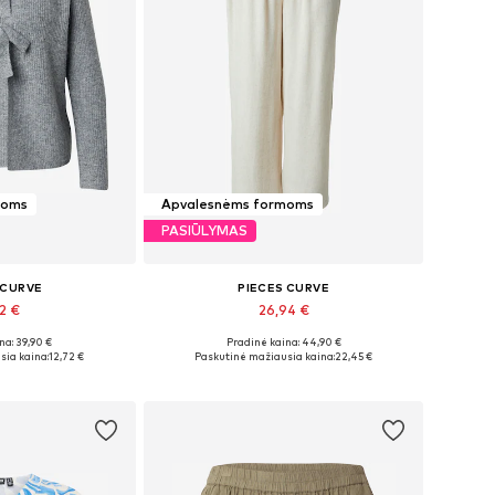
moms
Apvalesnėms formoms
PASIŪLYMAS
 CURVE
PIECES CURVE
2 €
26,94 €
na: 39,90 €
Pradinė kaina: 44,90 €
iai: L, XL
Galimi dydžiai: 44, 50
sia kaina:
12,72 €
Paskutinė mažiausia kaina:
22,45 €
pšelį
Į krepšelį