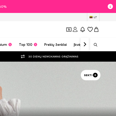
i 60%
LT
mium
Top 100
Prekių ženklai
Įkvėpimas
30 DIENŲ NEMOKAMAS GRĄŽINIMAS
SEKTI