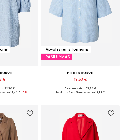
moms
Apvalesnėms formoms
PASIŪLYMAS
 CURVE
PIECES CURVE
3 €
19,53 €
na: 29,90 €
Pradinė kaina: 39,90 €
XXL-4XL, 6XL-7XL
Galimi dydžiai: XXXL-4XL, 6XL-7XL
 kaina:
17,43 €
-12%
Paskutinė mažiausia kaina:
19,53 €
pšelį
Į krepšelį