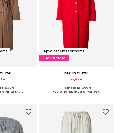
moms
Apvalesnėms formoms
PASIŪLYMAS
 CURVE
PIECES CURVE
43 €
55,93 €
na: 69,90 €
Pradinė kaina: 99,90 €
žiai: 5XL
Galimi dydžiai: 4XL
ia kaina:
38,43 €
Paskutinė mažiausia kaina:
31,92 €
pšelį
Į krepšelį