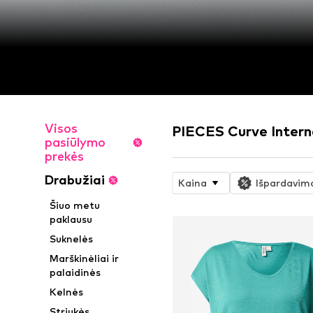
Visos
PIECES Curve Intern
pasiūlymo
prekės
Drabužiai
Kaina
Išpardavim
Šiuo metu
paklausu
Suknelės
Marškinėliai ir
palaidinės
Kelnės
Striukės