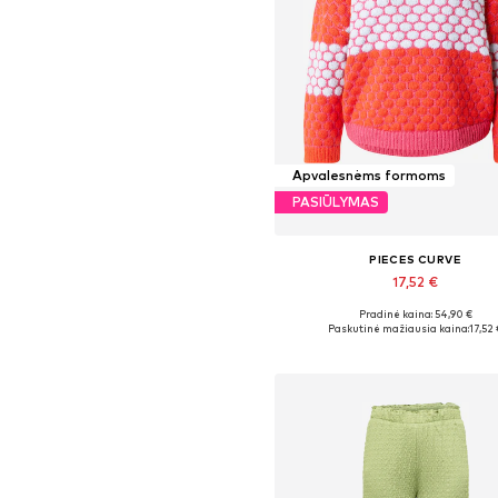
Apvalesnėms formoms
PASIŪLYMAS
PIECES CURVE
17,52 €
Pradinė kaina: 54,90 €
Galimi dydžiai: XL-XXL, XXXL-4XL, 
Paskutinė mažiausia kaina:
17,52 
Į krepšelį