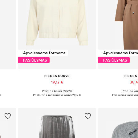
Apvalesnėms formoms
Apvalesnėms for
PASIŪLYMAS
PASIŪLYMAS
PIECES CURVE
PIECES
19,12 €
38,
Pradinė kaina: 59,99 €
Pradinė kai
Galimi dydžiai: XXXL, 4XL, 5XL, 6XL
Galimi dyd
€
Paskutinė mažiausia kaina:
19,12 €
Paskutinė mažiaus
Į krepšelį
Į kre