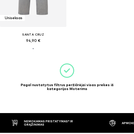
Uniseksas
SANTA CRUZ
94,90 €
Pagal nustatytus filtrus peržiūrėjai visas prekes iš
kategorijos Moterims
NEMOKAMAS PRISTATYMAS* IR
APMOKĖ
GRĄŽINIMAS