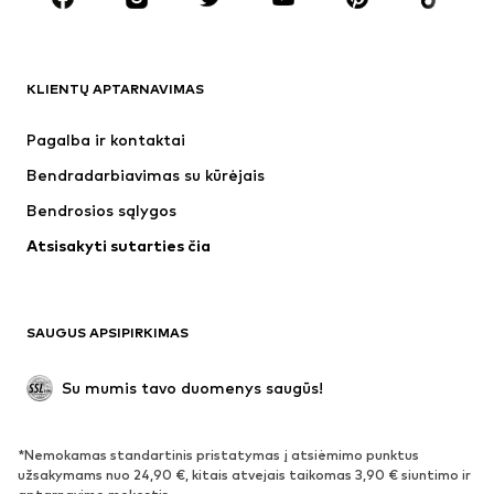
DRABUŽIAI
KLIENTŲ APTARNAVIMAS
Naujienos
Šiuo metu paklausu
Suknelės
Džinsai
Pagalba ir kontaktai
Marškinėliai ir palaidinės
Kelnės
Bendradarbiavimas su kūrėjais
Striukės
Megztiniai ir megzti drabužiai
Bendrosios sąlygos
Apatiniai
Palaidinės ir tunikos
Atsisakyti sutarties čia
Paltai
Sijonai
Maudymosi drabužiai
Džemperiai
Švarkai
Kombinezonai
SAUGUS APSIPIRKIMAS
Dideli dydžiai
Drabužiai nėščiosioms
Proginiai
Išskirtiniai
Su mumis tavo duomenys saugūs!
Antrinis panaudojimas
*Nemokamas standartinis pristatymas į atsiėmimo punktus
BATAI
užsakymams nuo 24,90 €, kitais atvejais taikomas 3,90 € siuntimo ir