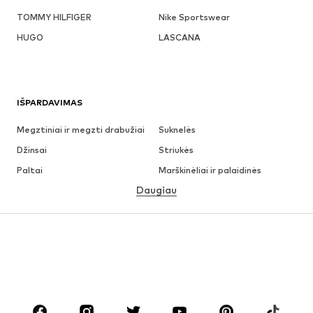
TOMMY HILFIGER
Nike Sportswear
HUGO
LASCANA
IŠPARDAVIMAS
Megztiniai ir megzti drabužiai
Suknelės
Džinsai
Striukės
Paltai
Marškinėliai ir palaidinės
Daugiau
Kelnės
Apatiniai
Sijonai
Palaidinės ir tunikos
Džemperiai
Švarkai
Maudymosi drabužiai
Kombinezonai
Dideli dydžiai
Drabužiai nėščiosioms
Batai
Sportas
Aksesuarai
Premium