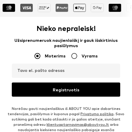
Nieko nepraleisk!
Užsiprenumeruok naujienlaiškį ir gauk išskirtinius
pasiūlymus
Moterims
Vyrams
Tavo el. pašto adresas
Registruotis
Norėčiau gauti naujienlaiškius iš ABOUT YOU apie dabartines
tendencijas, pasiūlymus ir kuponus pagal
Privatumo politika
. Savo
sutikimą gali bet kada atšaukti ir jis galios ateityje, siunčiant
pranešimą adresu
klientuaptarnavimas@aboutyou.lt
arba
naudojantis kiekvieno naujienlaiškio pabaigoje esančia