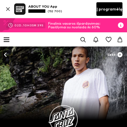
ABOUT YOU App
Į programėlę
(152 700)
Finalinis vasaros išpardavimas:
02
D.
10
H
35
M
39
S
Pasiūlymai su nuolaida iki 60%
Sekti