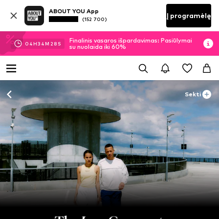
ABOUT YOU App
Į programėlę
(152 700)
Finalinis vasaros išpardavimas: Pasiūlymai
04
H
34
M
28
S
su nuolaida iki 60%
Sekti