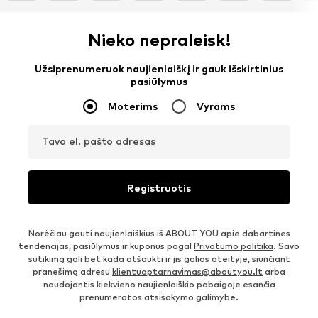
Nieko nepraleisk!
Užsiprenumeruok naujienlaiškį ir gauk išskirtinius
pasiūlymus
Moterims
Vyrams
Tavo el. pašto adresas
Registruotis
Norėčiau gauti naujienlaiškius iš ABOUT YOU apie dabartines
tendencijas, pasiūlymus ir kuponus pagal
Privatumo politika
. Savo
sutikimą gali bet kada atšaukti ir jis galios ateityje, siunčiant
pranešimą adresu
klientuaptarnavimas@aboutyou.lt
arba
naudojantis kiekvieno naujienlaiškio pabaigoje esančia
prenumeratos atsisakymo galimybe.