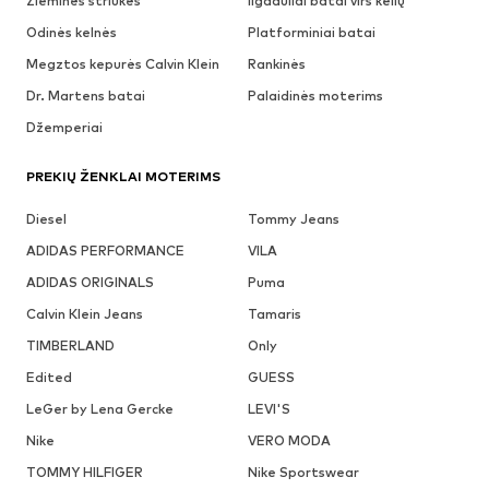
Žieminės striukės
Ilgaauliai batai virš kelių
Odinės kelnės
Platforminiai batai
Megztos kepurės Calvin Klein
Rankinės
Dr. Martens batai
Palaidinės moterims
Džemperiai
PREKIŲ ŽENKLAI MOTERIMS
Diesel
Tommy Jeans
ADIDAS PERFORMANCE
VILA
ADIDAS ORIGINALS
Puma
Calvin Klein Jeans
Tamaris
TIMBERLAND
Only
Edited
GUESS
LeGer by Lena Gercke
LEVI'S
Nike
VERO MODA
TOMMY HILFIGER
Nike Sportswear