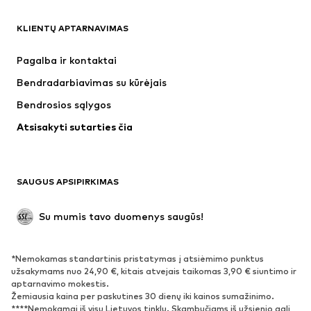
DRABUŽIAI
KLIENTŲ APTARNAVIMAS
Naujienos
Šiuo metu paklausu
Suknelės
Džinsai
Pagalba ir kontaktai
Marškinėliai ir palaidinės
Kelnės
Bendradarbiavimas su kūrėjais
Striukės
Megztiniai ir megzti drabužiai
Bendrosios sąlygos
Apatiniai
Palaidinės ir tunikos
Atsisakyti sutarties čia
Paltai
Sijonai
Maudymosi drabužiai
Džemperiai
Švarkai
Kombinezonai
SAUGUS APSIPIRKIMAS
Dideli dydžiai
Drabužiai nėščiosioms
Proginiai
Išskirtiniai
Su mumis tavo duomenys saugūs!
Antrinis panaudojimas
*Nemokamas standartinis pristatymas į atsiėmimo punktus
BATAI
užsakymams nuo 24,90 €, kitais atvejais taikomas 3,90 € siuntimo ir
aptarnavimo mokestis.
Naujienos
Šiuo metu paklausu
Žemiausia kaina per paskutines 30 dienų iki kainos sumažinimo.
****Nemokamai iš visų Lietuvos tinklų. Skambučiams iš užsienio gali
Sportbačiai
Aulinukai