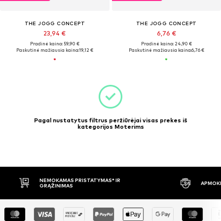
THE JOGG CONCEPT
THE JOGG CONCEPT
23,94 €
6,76 €
Pradinė kaina: 59,90 €
Pradinė kaina: 24,90 €
Paskutinė mažiausia kaina:
19,12 €
Paskutinė mažiausia kaina:
6,76 €
Pagal nustatytus filtrus peržiūrėjai visas prekes iš
kategorijos Moterims
NEMOKAMAS PRISTATYMAS* IR
APMOKĖ
GRĄŽINIMAS