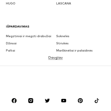
HUGO
LASCANA
IŠPARDAVIMAS
Megztiniai ir megzti drabužiai
Suknelės
Džinsai
Striukės
Paltai
Marškinėliai ir palaidinės
Daugiau
Kelnės
Apatiniai
Sijonai
Palaidinės ir tunikos
Džemperiai
Švarkai
Maudymosi drabužiai
Kombinezonai
Dideli dydžiai
Drabužiai nėščiosioms
Batai
Sportas
Aksesuarai
Premium