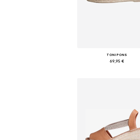
TONI PONS
69,95 €
Yra daugybė dydžių
Į krepšelį