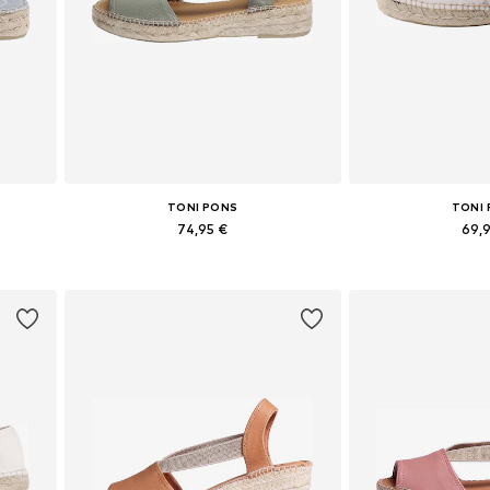
TONI PONS
TONI
74,95 €
69,
Yra daugybė dydžių
Yra daugy
Į krepšelį
Į kre