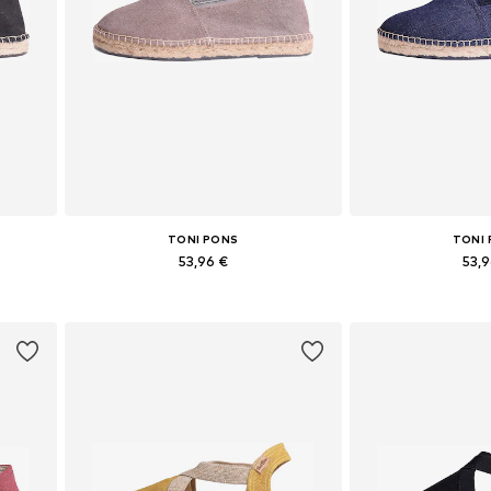
TONI PONS
TONI
53,96 €
53,
Yra daugybė dydžių
Yra daugy
Į krepšelį
Į kre