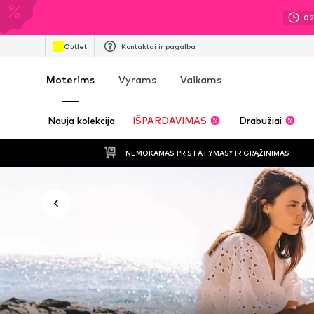
0
Outlet
Kontaktai ir pagalba
Moterims
Vyrams
Vaikams
Nauja kolekcija
IŠPARDAVIMAS
Drabužiai
NEMOKAMAS PRISTATYMAS* IR GRĄŽINIMAS