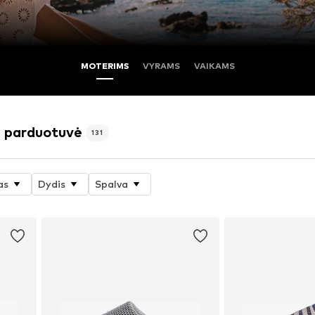
MOTERIMS
VYRAMS
VAIKAMS
ė parduotuvė
131
as
Dydis
Spalva