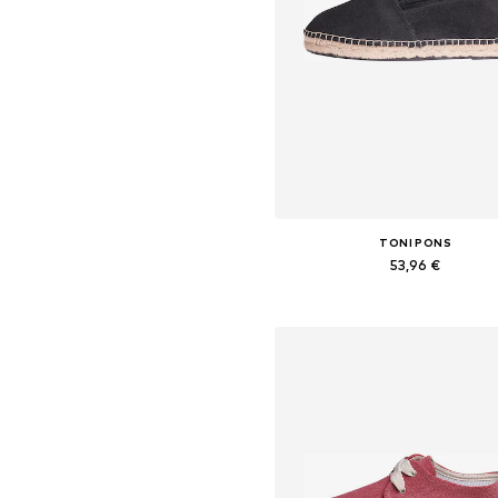
TONI PONS
53,96 €
Yra daugybė dydžių
Į krepšelį