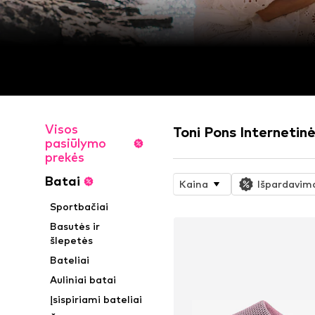
Visos
Toni Pons Internetin
pasiūlymo
prekės
Batai
Kaina
Išpardavim
Sportbačiai
Basutės ir
šlepetės
Bateliai
Auliniai batai
Įsispiriami bateliai