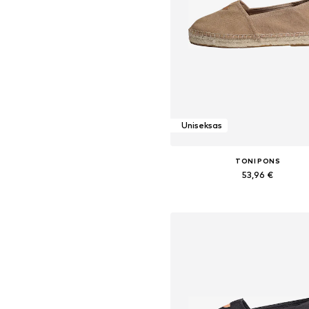
Uniseksas
TONI PONS
53,96 €
Yra daugybė dydžių
Į krepšelį