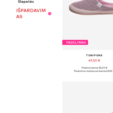
Šlepetės
IŠPARDAVIM
AS
PASIŪLYMAS
TONI PONS
49,50 €
Pradinė kaina: 55,00 €
Yra daugybė dydžių
Paskutinė mažiausia kaina:
49,50
Į krepšelį