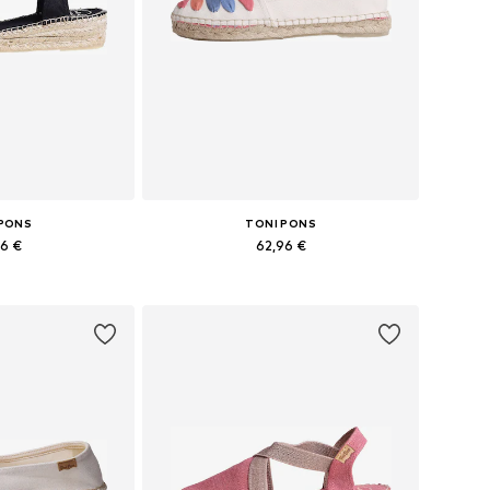
 PONS
TONI PONS
96 €
62,96 €
bė dydžių
Yra daugybė dydžių
pšelį
Į krepšelį