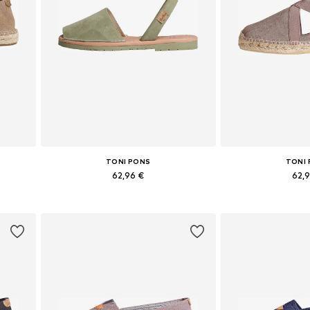
TONI PONS
TONI
62,96 €
62,
Galimi dydžiai: 35, 36, 37, 38, 39, 40
Galimi dydžiai: 36,
Į krepšelį
Į kre