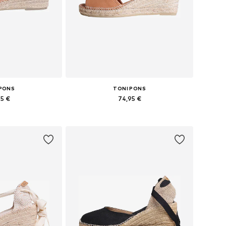
 PONS
TONI PONS
95 €
74,95 €
bė dydžių
Yra daugybė dydžių
pšelį
Į krepšelį