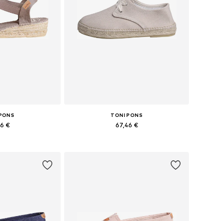
 PONS
TONI PONS
96 €
67,46 €
 37, 38, 39, 40, 41
Yra daugybė dydžių
pšelį
Į krepšelį