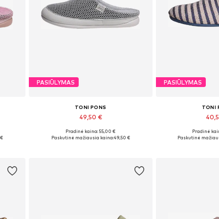
PASIŪLYMAS
PASIŪLYMAS
TONI PONS
TONI
49,50 €
40,
Pradinė kaina: 55,00 €
Pradinė kai
Yra daugybė dydžių
Galimi dydžiai: 37,
 €
Paskutinė mažiausia kaina:
49,50 €
Paskutinė mažiaus
Į krepšelį
Į kre