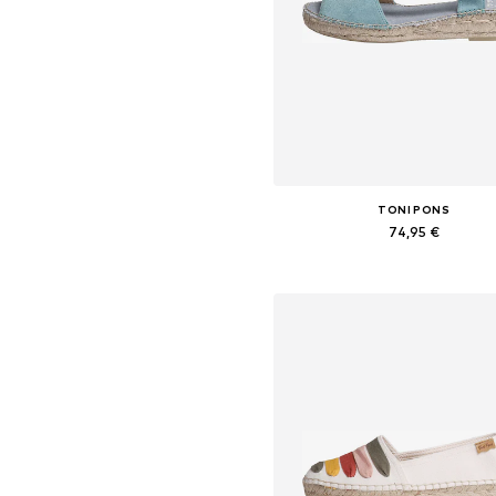
TONI PONS
74,95 €
Yra daugybė dydžių
Į krepšelį