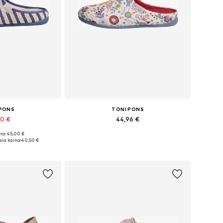
 PONS
TONI PONS
50 €
44,96 €
na: 45,00 €
 38, 39, 40, 41, 42
Yra daugybė dydžių
ia kaina:
40,50 €
pšelį
Į krepšelį