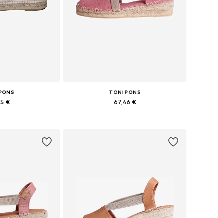
 PONS
TONI PONS
95 €
67,46 €
bė dydžių
Yra daugybė dydžių
pšelį
Į krepšelį