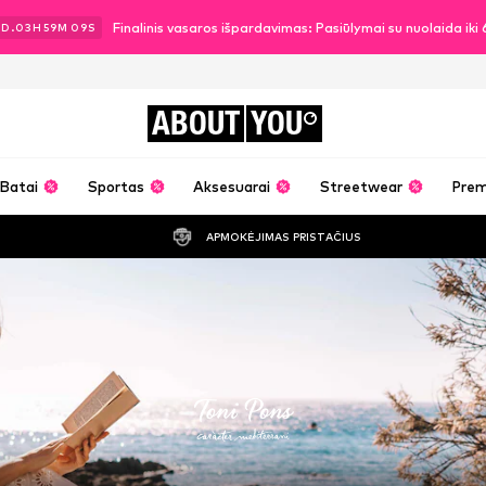
Finalinis vasaros išpardavimas: Pasiūlymai su nuolaida ik
2
D.
03
H
59
M
07
S
ABOUT
YOU
Batai
Sportas
Aksesuarai
Streetwear
Pre
APMOKĖJIMAS PRISTAČIUS