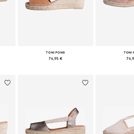
TONI PONS
TONI
74,95 €
74,
Yra daugybė dydžių
Yra daugy
Į krepšelį
Į kre