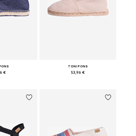
 PONS
TONI PONS
96 €
53,96 €
bė dydžių
Yra daugybė dydžių
pšelį
Į krepšelį