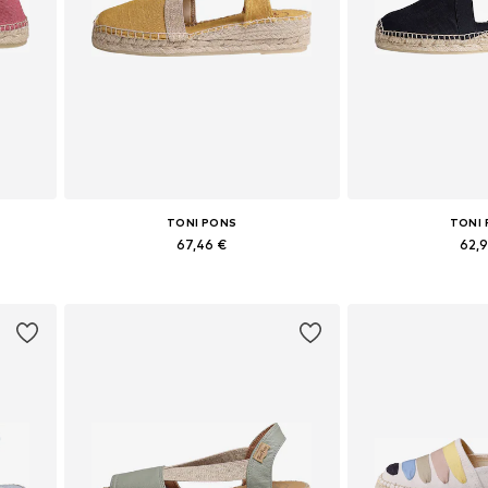
TONI PONS
TONI
67,46 €
62,
Yra daugybė dydžių
Yra daugy
Į krepšelį
Į kre