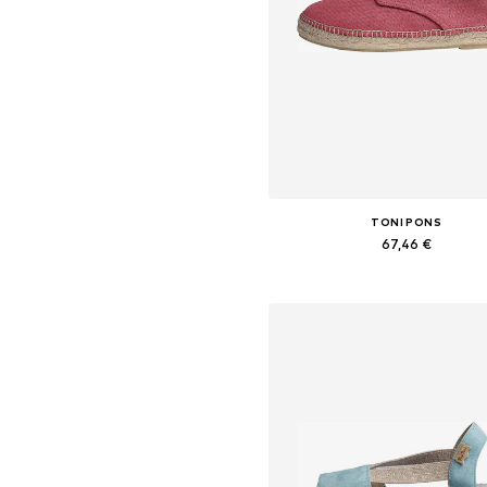
TONI PONS
67,46 €
Yra daugybė dydžių
Į krepšelį