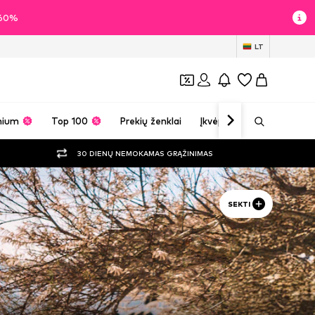
i 60%
LT
mium
Top 100
Prekių ženklai
Įkvėpimas
30 DIENŲ NEMOKAMAS GRĄŽINIMAS
SEKTI