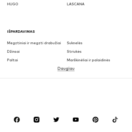
HUGO
LASCANA
IŠPARDAVIMAS
Megztiniai ir megzti drabužiai
Suknelės
Džinsai
Striukės
Paltai
Marškinėliai ir palaidinės
Daugiau
Kelnės
Apatiniai
Sijonai
Palaidinės ir tunikos
Džemperiai
Švarkai
Maudymosi drabužiai
Kombinezonai
Dideli dydžiai
Drabužiai nėščiosioms
Batai
Sportas
Aksesuarai
Premium