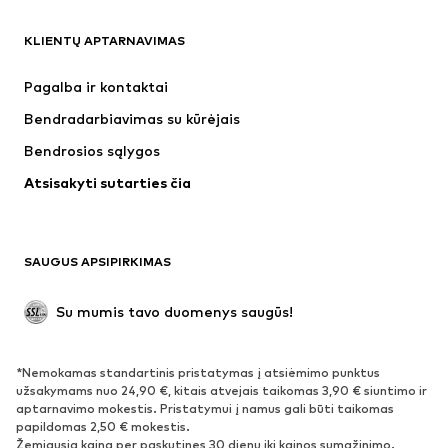
DRABUŽIAI
KLIENTŲ APTARNAVIMAS
Naujienos
Šiuo metu paklausu
Suknelės
Džinsai
Pagalba ir kontaktai
Marškinėliai ir palaidinės
Kelnės
Bendradarbiavimas su kūrėjais
Striukės
Megztiniai ir megzti drabužiai
Bendrosios sąlygos
Apatiniai
Palaidinės ir tunikos
Atsisakyti sutarties čia
Paltai
Sijonai
Maudymosi drabužiai
Džemperiai
Švarkai
Kombinezonai
SAUGUS APSIPIRKIMAS
Dideli dydžiai
Drabužiai nėščiosioms
Proginiai
Išskirtiniai
Su mumis tavo duomenys saugūs!
Antrinis panaudojimas
*Nemokamas standartinis pristatymas į atsiėmimo punktus
BATAI
užsakymams nuo 24,90 €, kitais atvejais taikomas 3,90 € siuntimo ir
aptarnavimo mokestis. Pristatymui į namus gali būti taikomas
Naujienos
Šiuo metu paklausu
papildomas 2,50 € mokestis.
Žemiausia kaina per paskutines 30 dienų iki kainos sumažinimo.
Sportbačiai
Aulinukai