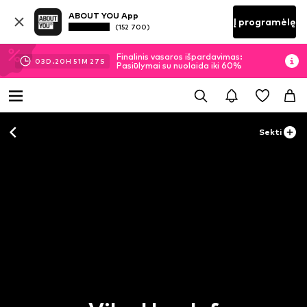
ABOUT YOU App
Į programėlę
(152 700)
Finalinis vasaros išpardavimas:
03
D.
20
H
51
M
27
S
Pasiūlymai su nuolaida iki 60%
Sekti