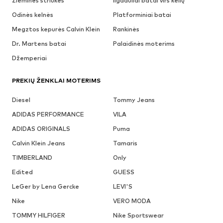
Žieminės striukės
Ilgaauliai batai virš kelių
Odinės kelnės
Platforminiai batai
Megztos kepurės Calvin Klein
Rankinės
Dr. Martens batai
Palaidinės moterims
Džemperiai
PREKIŲ ŽENKLAI MOTERIMS
Diesel
Tommy Jeans
ADIDAS PERFORMANCE
VILA
ADIDAS ORIGINALS
Puma
Calvin Klein Jeans
Tamaris
TIMBERLAND
Only
Edited
GUESS
LeGer by Lena Gercke
LEVI'S
Nike
VERO MODA
TOMMY HILFIGER
Nike Sportswear