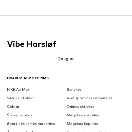
Vibe Harsløf
Daugiau
DRABUŽIAI MOTERIMS
NIKE Air Max
Striukės
VANS Old Skool
Nike sportinės liemenėlės
Čelsiai
Odinės striukės
Šalikėliai pilka
Megztos suknelės
Sportinės kelnės moterims
Megztos kepurės