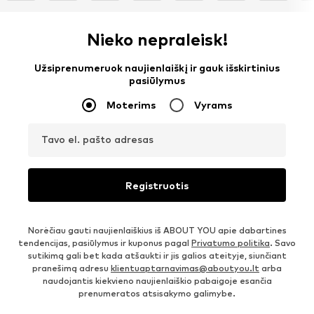
Nieko nepraleisk!
Užsiprenumeruok naujienlaiškį ir gauk išskirtinius
pasiūlymus
Moterims
Vyrams
Tavo el. pašto adresas
Registruotis
Norėčiau gauti naujienlaiškius iš ABOUT YOU apie dabartines
tendencijas, pasiūlymus ir kuponus pagal
Privatumo politika
. Savo
sutikimą gali bet kada atšaukti ir jis galios ateityje, siunčiant
pranešimą adresu
klientuaptarnavimas@aboutyou.lt
arba
naudojantis kiekvieno naujienlaiškio pabaigoje esančia
prenumeratos atsisakymo galimybe.