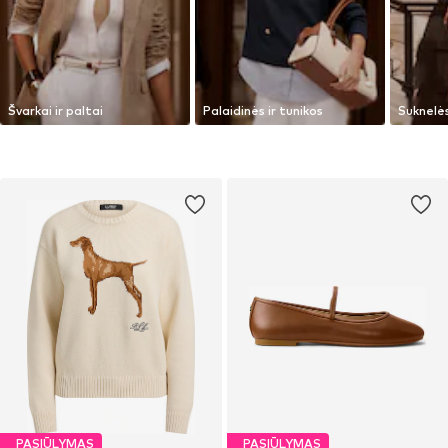
Švarkai ir paltai
Palaidinės ir tunikos
Suknelė
PASIŪLYMAS
PASIŪLYMAS