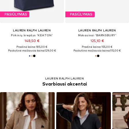
PASIŪLYMAS
PASIŪLYMAS
LAUREN RALPH LAUREN
LAUREN RALPH LAUREN
Pirkinių krepšys 'KEATON'
Mokasinai 'BARNSBURY'
148,50 €
125,10 €
Pradinė kaina: 185,00 €
Pradinė kaina: 155,00 €
Paskutinė mažiausia kaina:
129,00 €
Paskutinė mažiausia kaina:
115,00 €
LAUREN RALPH LAUREN
Svarbiausi akcentai