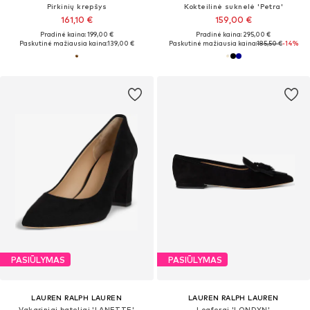
Pirkinių krepšys
Kokteilinė suknelė 'Petra'
161,10 €
159,00 €
Pradinė kaina: 199,00 €
Pradinė kaina: 295,00 €
Paskutinė mažiausia kaina:
139,00 €
Paskutinė mažiausia kaina:
185,50 €
-14%
PASIŪLYMAS
PASIŪLYMAS
LAUREN RALPH LAUREN
LAUREN RALPH LAUREN
Vakariniai bateliai 'LANETTE'
Loaferai 'LONDYN'