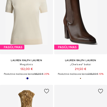
PASIŪLYMAS
PASIŪLYMAS
LAUREN RALPH LAUREN
LAUREN RALPH LAUREN
Megztinis
„Chelsea“ batai
132,00 €
211,50 €
Paskutinė mažiausia kaina:
165,00 €
-20%
Paskutinė mažiausia kaina:
235,00 €
-10%