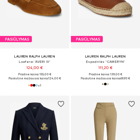
PASIŪLYMAS
PASIŪLYMAS
LAUREN RALPH LAUREN
LAUREN RALPH LAUREN
Loaferai 'AVERI III'
Espadrilės 'CAMERYN'
124,00 €
111,20 €
Pradinė kaina: 155,00 €
Pradinė kaina: 139,00 €
Paskutinė mažiausia kaina:
124,00 €
Paskutinė mažiausia kaina:
69,93 €
+
1