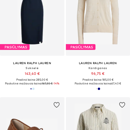
PASIŪLYMAS
PASIŪLYMAS
LAUREN RALPH LAUREN
LAUREN RALPH LAUREN
Suknelė
Kardiganas
143,40 €
96,75 €
Pradinė kaina: 285,00 €
Pradinė kaina: 185,00 €
Paskutinė mažiausia kaina:
167,30 €
-14%
Paskutinė mažiausia kaina:
67,43 €