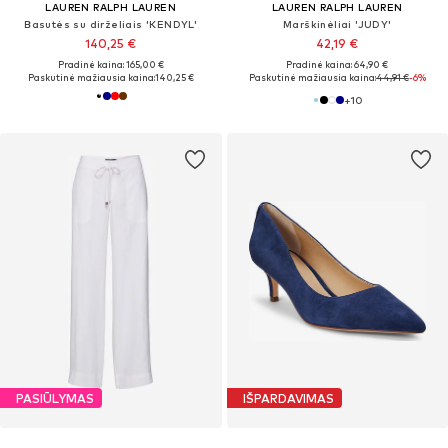
LAUREN RALPH LAUREN
LAUREN RALPH LAUREN
Basutės su dirželiais 'KENDYL'
Marškinėliai 'JUDY'
140,25 €
42,19 €
Pradinė kaina: 165,00 €
Pradinė kaina: 64,90 €
Paskutinė mažiausia kaina:
140,25 €
Paskutinė mažiausia kaina:
44,91 €
-6%
+
10
PASIŪLYMAS
IŠPARDAVIMAS