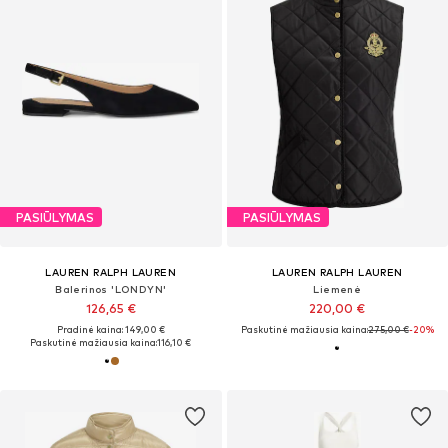
PASIŪLYMAS
PASIŪLYMAS
LAUREN RALPH LAUREN
LAUREN RALPH LAUREN
Balerinos 'LONDYN'
Liemenė
126,65 €
220,00 €
Pradinė kaina: 149,00 €
Paskutinė mažiausia kaina:
275,00 €
-20%
Paskutinė mažiausia kaina:
116,10 €