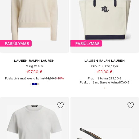
PASIŪLYMAS
PASIŪLYMAS
LAUREN RALPH LAUREN
LAUREN RALPH LAUREN
Megztinis
Pirkinių krepšys
157,50 €
153,30 €
Paskutinė mažiausia kaina:
175,00 €
-10%
Pradinė kaina: 295,00 €
Paskutinė mažiausia kaina:
87,60 €