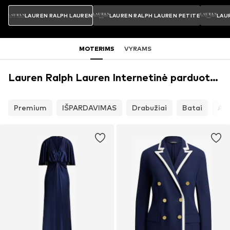
LAUREN RALPH LAUREN
LAUREN RALPH LAUREN PETITE
LAU
MOTERIMS
VYRAMS
Lauren Ralph Lauren Internetinė parduotuvė
Premium
IŠPARDAVIMAS
Drabužiai
Batai
Aks