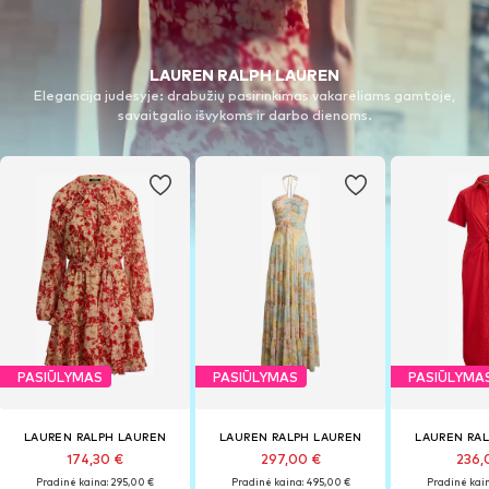
LAUREN RALPH LAUREN
Elegancija judesyje: drabužių pasirinkimas vakarėliams gamtoje,
savaitgalio išvykoms ir darbo dienoms.
PASIŪLYMAS
PASIŪLYMAS
PASIŪLYMA
LAUREN RALPH LAUREN
LAUREN RALPH LAUREN
LAUREN RA
174,30 €
297,00 €
236,
Pradinė kaina: 295,00 €
Pradinė kaina: 495,00 €
Pradinė kain