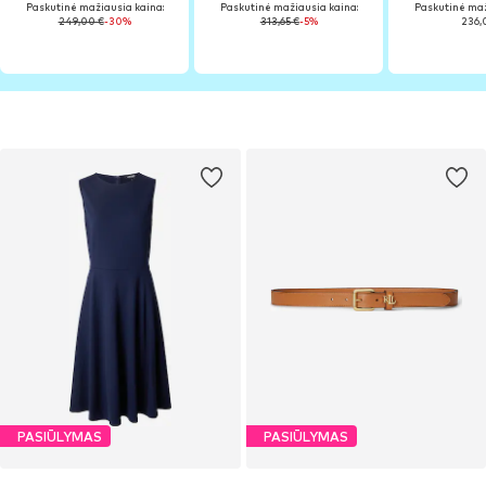
Paskutinė mažiausia kaina:
Paskutinė mažiausia kaina:
Paskutinė maž
249,00 €
-30%
313,65 €
-5%
236,
PASIŪLYMAS
PASIŪLYMAS