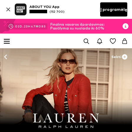
ABOUT YOU App
Į programėlę
(152 700)
Finalinis vasaros išpardavimas:
02
D.
23
H
47
M
06
S
Pasiūlymai su nuolaida iki 60%
Sekti