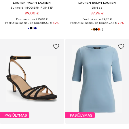
LAUREN RALPH LAUREN
LAUREN RALPH LAUREN
Suknelė 'MODERN PONTE'
Diržas
99,00 €
37,96 €
Pradinė kaina: 225,00 €
Pradinė kaina: 94,90 €
Paskutinė mažiausia kaina:
115,50 €
-14%
Paskutinė mažiausia kaina:
47,45 €
-20%
+
2
PASIŪLYMAS
PASIŪLYMAS