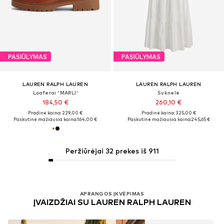
PASIŪLYMAS
PASIŪLYMAS
LAUREN RALPH LAUREN
LAUREN RALPH LAUREN
Loaferai 'MARLI'
Suknelė
184,50 €
260,10 €
Pradinė kaina: 229,00 €
Pradinė kaina: 325,00 €
Paskutinė mažiausia kaina:
164,00 €
Paskutinė mažiausia kaina:
245,65 €
Peržiūrėjai 32 prekes iš 911
APRANGOS ĮKVĖPIMAS
ĮVAIZDŽIAI SU LAUREN RALPH LAUREN