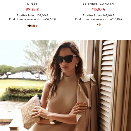
Diržas
Balerinos 'LONDYN'
89,25 €
116,10 €
Pradinė kaina: 105,00 €
Pradinė kaina: 145,00 €
Paskutinė mažiausia kaina:
52,50 €
Paskutinė mažiausia kaina:
116,10 €
+
1