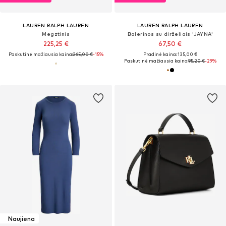
LAUREN RALPH LAUREN
LAUREN RALPH LAUREN
Megztinis
Balerinos su dirželiais 'JAYNA'
225,25 €
67,50 €
Paskutinė mažiausia kaina:
265,00 €
-15%
Pradinė kaina: 135,00 €
Paskutinė mažiausia kaina:
95,20 €
-29%
Naujiena