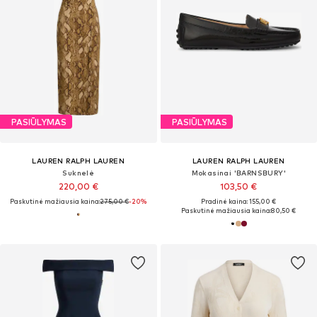
PASIŪLYMAS
PASIŪLYMAS
LAUREN RALPH LAUREN
LAUREN RALPH LAUREN
Suknelė
Mokasinai 'BARNSBURY'
220,00 €
103,50 €
Paskutinė mažiausia kaina:
275,00 €
-20%
Pradinė kaina: 155,00 €
Paskutinė mažiausia kaina:
80,50 €