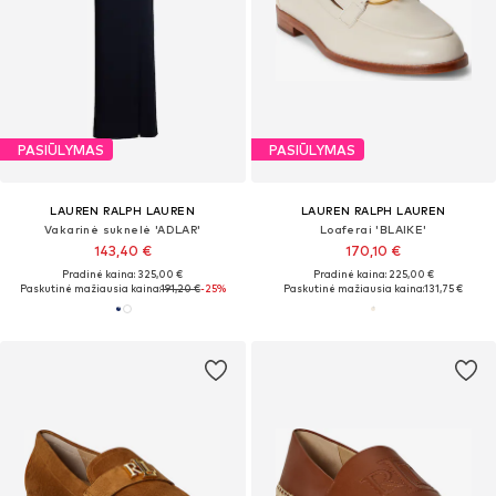
PASIŪLYMAS
PASIŪLYMAS
LAUREN RALPH LAUREN
LAUREN RALPH LAUREN
Vakarinė suknelė 'ADLAR'
Loaferai 'BLAIKE'
143,40 €
170,10 €
Pradinė kaina: 325,00 €
Pradinė kaina: 225,00 €
Paskutinė mažiausia kaina:
191,20 €
-25%
Paskutinė mažiausia kaina:
131,75 €