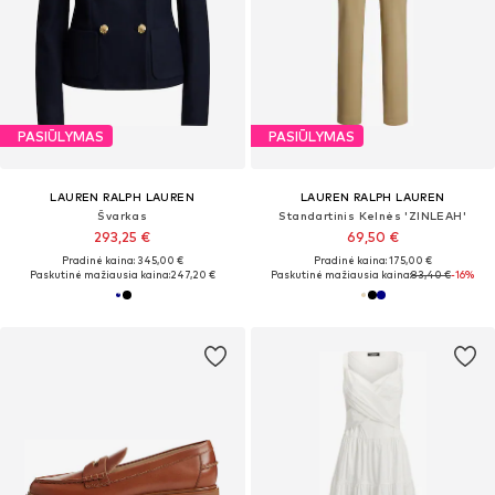
PASIŪLYMAS
PASIŪLYMAS
LAUREN RALPH LAUREN
LAUREN RALPH LAUREN
Švarkas
Standartinis Kelnės 'ZINLEAH'
293,25 €
69,50 €
Pradinė kaina: 345,00 €
Pradinė kaina: 175,00 €
Paskutinė mažiausia kaina:
247,20 €
Paskutinė mažiausia kaina:
83,40 €
-16%