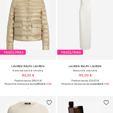
PASIŪLYMAS
PASIŪLYMAS
LAUREN RALPH LAUREN
LAUREN RALPH LAUREN
Demisezoninė striukė
Vakarinė suknelė
153,30 €
195,00 €
Pradinė kaina: 295,00 €
Pradinė kaina: 325,00 €
Paskutinė mažiausia kaina:
197,10 €
-22%
Paskutinė mažiausia kaina:
227,50 €
-14%