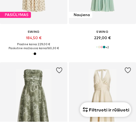
PASIŪLYMAS
Naujiena
SWING
SWING
184,50 €
229,00 €
Pradinė kaina: 229,00 €
+
2
Paskutinė mažiausia kaina:
160,30 €
Filtruoti ir rūšiuoti