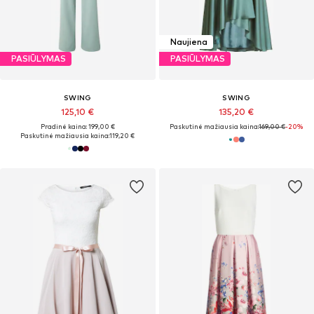
Naujiena
PASIŪLYMAS
PASIŪLYMAS
SWING
SWING
125,10 €
135,20 €
Pradinė kaina: 199,00 €
Paskutinė mažiausia kaina:
169,00 €
-20%
Paskutinė mažiausia kaina:
119,20 €