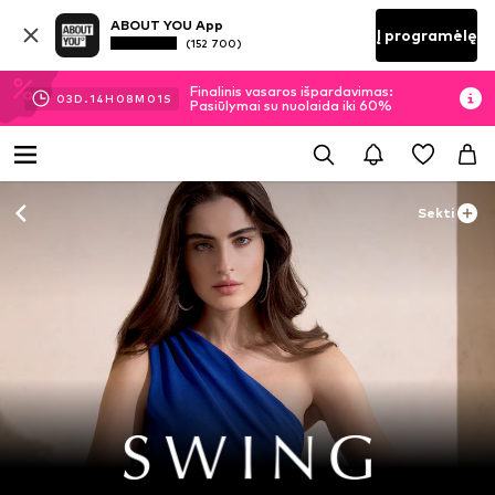
ABOUT YOU App
Į programėlę
(152 700)
Finalinis vasaros išpardavimas:
03
D.
14
H
08
M
00
S
Pasiūlymai su nuolaida iki 60%
Sekti