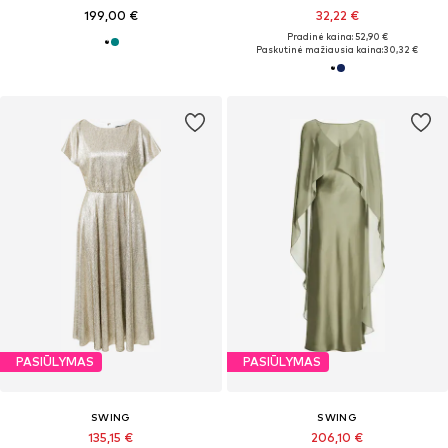
199,00 €
32,22 €
Pradinė kaina: 52,90 €
Paskutinė mažiausia kaina:
30,32 €
PASIŪLYMAS
PASIŪLYMAS
SWING
SWING
135,15 €
206,10 €