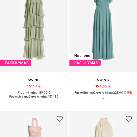
Naujiena
PASIŪLYMAS
PASIŪLYMAS
SWING
SWING
161,10 €
194,65 €
Pradinė kaina: 199,00 €
Paskutinė mažiausia kaina:
229,00 €
-15%
Paskutinė mažiausia kaina:
152,15 €