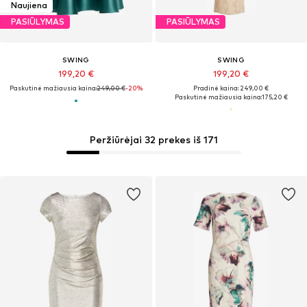
Naujiena
PASIŪLYMAS
PASIŪLYMAS
SWING
SWING
199,20 €
199,20 €
Paskutinė mažiausia kaina:
249,00 €
-20%
Pradinė kaina: 249,00 €
Paskutinė mažiausia kaina:
175,20 €
Peržiūrėjai 32 prekes iš 171