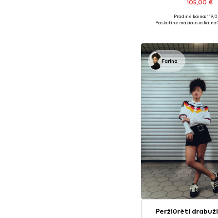
105,00 €
+
1
Pradinė kaina: 119,
Yra daugybė dyd
Paskutinė mažiausia kaina:
Į krepšelį
Farina
Peržiūrėti drabuži