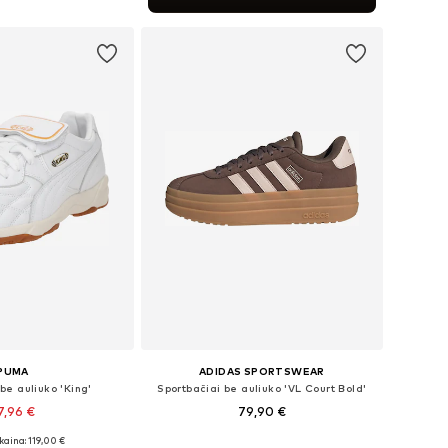
repšelį
PUMA
ADIDAS SPORTSWEAR
be auliuko 'King'
Sportbačiai be auliuko 'VL Court Bold'
7,96 €
79,90 €
+
5
kaina: 119,00 €
ugybė dydžių
Yra daugybė dydžių