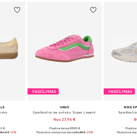
PASIŪLYMAS
PASIŪLYMAS
ALS
VANS
NIKE 
liuko
Sportbačiai be auliuko 'Super Lowpro'
Sportbačiai
Nuo 27,96 €
8
00 €
Pradinė kaina: 89,90 €
Pradinė 
žių
Yra daugybė dydžių
Yra da
59,43 €
-14%
Paskutinė mažiausia kaina:
34,95 €
-20%
Paskutinė maž