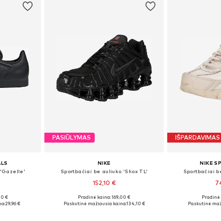
PASIŪLYMAS
IŠPARDAVIMAS
ALS
NIKE
NIKE 
 'Gazelle'
Sportbačiai be auliuko 'Shox TL'
Sportbačiai be
152,10 €
7
+
4
00 €
Pradinė kaina: 169,00 €
Pradinė 
žių
Yra daugybė dydžių
Yra da
na:
29,96 €
Paskutinė mažiausia kaina:
134,10 €
Paskutinė maž
Į krepšelį
Į k