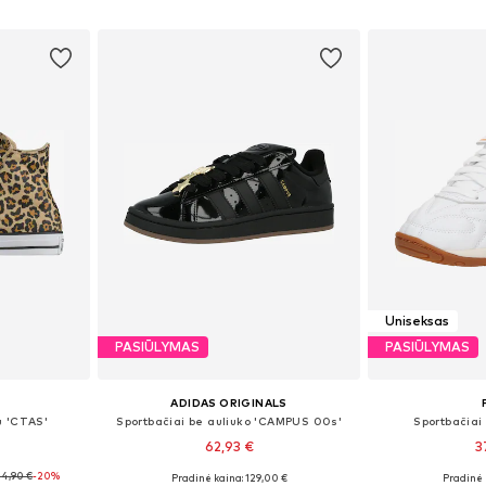
Į krepšelį
Į k
Uniseksas
PASIŪLYMAS
PASIŪLYMAS
ADIDAS ORIGINALS
u 'CTAS'
Sportbačiai be auliuko 'CAMPUS 00s'
Sportbačiai 
62,93 €
3
74,90 €
-20%
Pradinė kaina: 129,00 €
Pradinė 
žių
Yra daugybė dydžių
Yra da