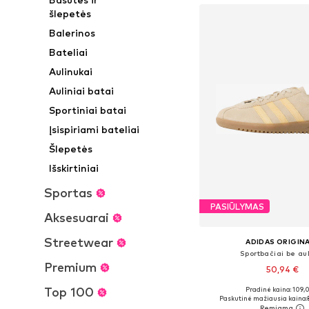
šlepetės
Balerinos
Bateliai
Aulinukai
Auliniai batai
Sportiniai batai
Įsispiriami bateliai
Šlepetės
Išskirtiniai
Sportas
PASIŪLYMAS
Aksesuarai
Streetwear
ADIDAS ORIGIN
Sportbačiai be au
Premium
50,94 €
Top 100
Pradinė kaina: 109,
Yra daugybė dyd
Paskutinė mažiausia kaina: