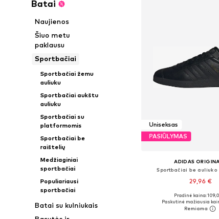
Batai
Naujienos
Šiuo metu
paklausu
Sportbačiai
Sportbačiai žemu
auliuku
Sportbačiai aukštu
auliuku
Sportbačiai su
Uniseksas
platformomis
PASIŪLYMAS
Sportbačiai be
raištelių
Medžiaginiai
ADIDAS ORIGIN
sportbačiai
Sportbačiai be auliuko
29,96 €
Populiariausi
sportbačiai
+
2
Pradinė kaina: 109,
Yra daugybė dyd
Paskutinė mažiausia kai
Batai su kulniukais
Į krepšelį
Basutės ir