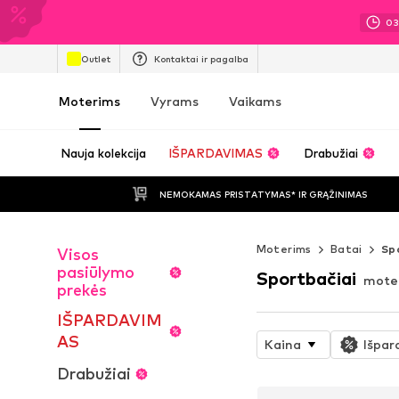
0
Outlet
Kontaktai ir pagalba
Moterims
Vyrams
Vaikams
Nauja kolekcija
IŠPARDAVIMAS
Drabužiai
NEMOKAMAS PRISTATYMAS* IR GRĄŽINIMAS
Moterims
Batai
Sp
Visos
pasiūlymo
Sportbačiai
mote
prekės
IŠPARDAVIM
AS
Kaina
Išpar
Drabužiai