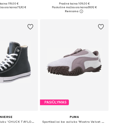
+
4
kaina: 119,00 €
Pradinė kaina: 109,00 €
ugybė dydžių
Yra daugybė dydžių
iausia kaina:
75,92 €
Paskutinė mažiausia kaina:
59,92 €
repšelį
Į krepšelį
PASIŪLYMAS
NVERSE
PUMA
Sportbačiai su auliuku 'CHUCK TAYLOR ALL STAR LEATHER'
Sportbačiai be auliuko 'Mostro Velvet Dream'