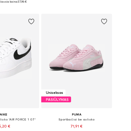
iausia kaina:
37,96 €
repšelį
Į krepšelį
Uniseksas
PASIŪLYMAS
NIKE
PUMA
liuko 'AIR FORCE 1 07'
Sportbačiai be auliuko
5,20 €
71,91 €