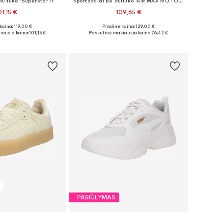
uliuko 'Superstar II'
Sportbačiai be auliuko 'AIR MAX MOTO 2K'
01,15 €
109,65 €
+
3
+
7
kaina: 119,00 €
Pradinė kaina: 129,00 €
ugybė dydžių
Yra daugybė dydžių
iausia kaina:
101,15 €
Paskutinė mažiausia kaina:
76,42 €
repšelį
Į krepšelį
PASIŪLYMAS