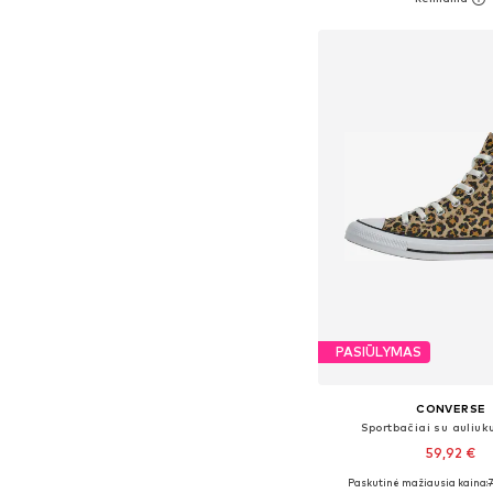
Į krepšelį
PASIŪLYMAS
CONVERSE
Sportbačiai su auliuk
59,92 €
Paskutinė mažiausia kaina:
Yra daugybė dyd