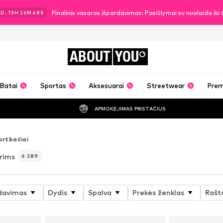
Finalinis vasaros išpardavimas: Pasiūlymai su nuolaida ik
3
D.
13
H
26
M
45
S
ABOUT
YOU
Batai
Sportas
Aksesuarai
Streetwear
Pre
APMOKĖJIMAS PRISTAČIUS
ortbačiai
rims
6 289
davimas
Dydis
Spalva
Prekės ženklas
Rašt