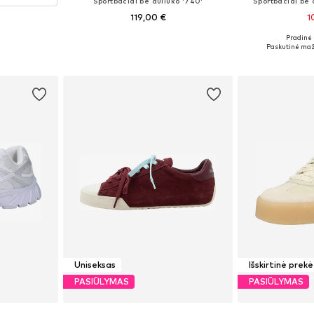
Sportbačiai be auliuko '740'
Sportbačiai be a
119,00 €
1
+
6
Pradinė 
Yra daugybė dydžių
Yra da
Paskutinė maž
Į krepšelį
Į k
Uniseksas
Išskirtinė prekė
PASIŪLYMAS
PASIŪLYMAS