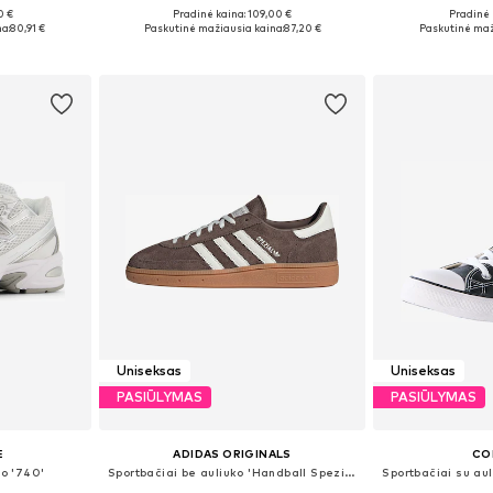
0 €
Pradinė kaina: 109,00 €
Pradinė 
žių
Yra daugybė dydžių
Yra da
a:
80,91 €
Paskutinė mažiausia kaina:
87,20 €
Paskutinė maž
Į krepšelį
Į k
Uniseksas
Uniseksas
PASIŪLYMAS
PASIŪLYMAS
E
ADIDAS ORIGINALS
CO
ko '740'
Sportbačiai be auliuko 'Handball Spezial'