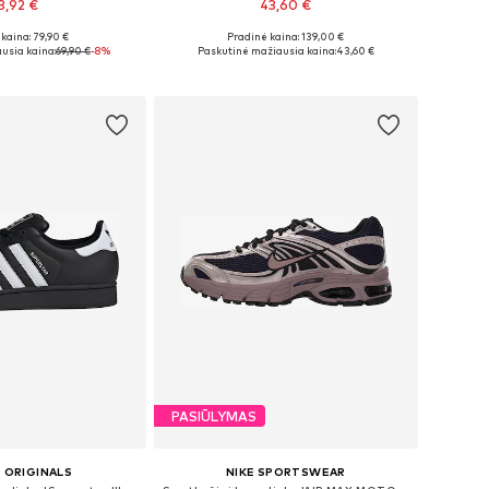
3,92 €
43,60 €
kaina: 79,90 €
Pradinė kaina: 139,00 €
ugybė dydžių
Yra daugybė dydžių
usia kaina:
69,90 €
-8%
Paskutinė mažiausia kaina:
43,60 €
repšelį
Į krepšelį
PASIŪLYMAS
 ORIGINALS
NIKE SPORTSWEAR