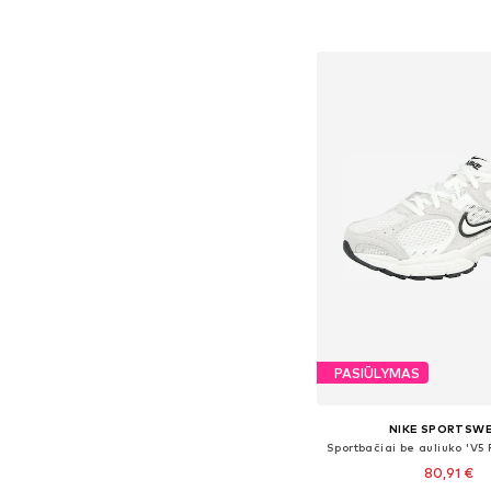
Į krepšelį
PASIŪLYMAS
NIKE SPORTSW
Sportbačiai be auliuko 'V5
80,91 €