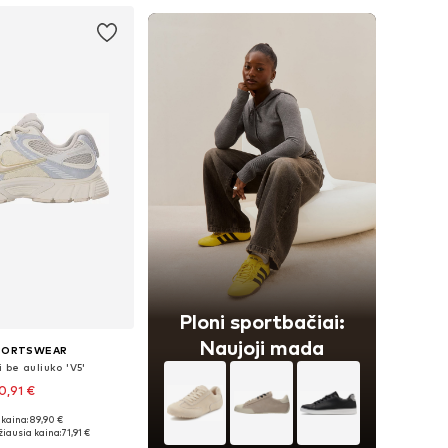
Ploni sportbačiai:
Naujoji mada
SPORTSWEAR
 be auliuko 'V5'
0,91 €
kaina: 89,90 €
ugybė dydžių
iausia kaina:
71,91 €