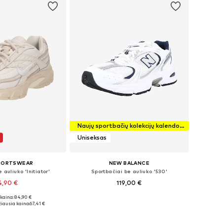
Naujų sportbačių kolekcijų kalendorius
Uniseksas
SPORTSWEAR
NEW BALANCE
 auliuko 'Initiator'
Sportbačiai be auliuko '530'
4,90 €
119,00 €
+
9
kaina: 84,90 €
ugybė dydžių
Yra daugybė dydžių
iausia kaina:
67,41 €
repšelį
Į krepšelį