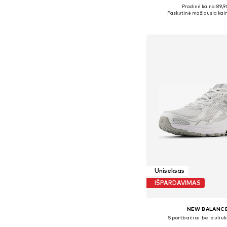
Pradinė kaina: 89,9
Yra daugybė dyd
Paskutinė mažiausia kain
Į krepšelį
Uniseksas
IŠPARDAVIMAS
NEW BALANC
Sportbačiai be auliu