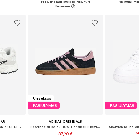
Paskutinė mažiausia kaina:
62,93 €
Paskutinė maž
Į krepšelį
Į k
Uniseksas
PASIŪLYMAS
PASIŪLYMAS
EAR
ADIDAS ORIGINALS
 RNR SUEDE 2'
Sportbačiai be auliuko 'Handball Spezial'
Sportbačiai be au
87,20 €
9