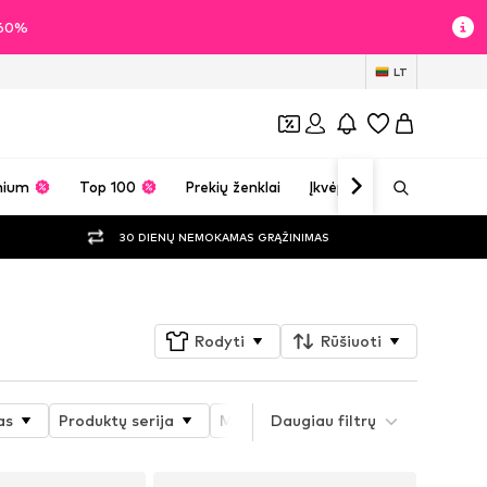
i 60%
LT
mium
Top 100
Prekių ženklai
Įkvėpimas
30 DIENŲ NEMOKAMAS GRĄŽINIMAS
Rodyti
Rūšiuoti
as
Produktų serija
Medžiaga
Daugiau filtrų
Batų forma
K