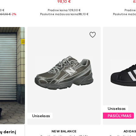
98,10 €
6
00 €
Pradinė kaina: 109,00 €
Pradinė 
žių
Yra daugybė dydžių
Yra da
107,10 €
-2%
Paskutinė mažiausia kaina:
98,10 €
Paskutinė mažia
Į krepšelį
Į k
Uniseksas
Uniseksas
PASIŪLYMAS
ų derinį
NEW BALANCE
ADIDAS