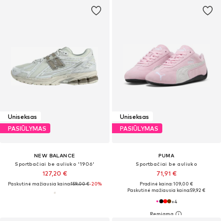
Uniseksas
Uniseksas
PASIŪLYMAS
PASIŪLYMAS
NEW BALANCE
PUMA
Sportbačiai be auliuko '1906'
Sportbačiai be auliuko
127,20 €
71,91 €
Paskutinė mažiausia kaina:
159,00 €
-20%
Pradinė kaina: 109,00 €
Paskutinė mažiausia kaina:
59,92 €
+
4