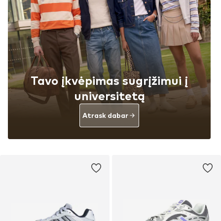
Tavo įkvėpimas sugrįžimui į
universitetą
Atrask dabar