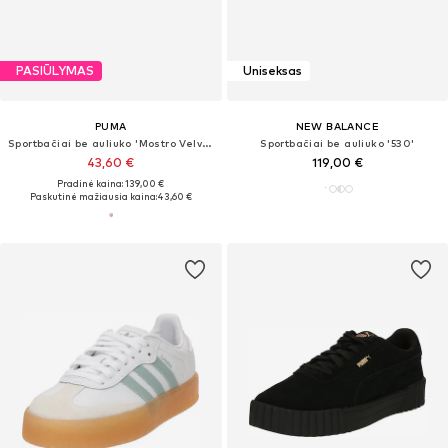
PASIŪLYMAS
Uniseksas
PUMA
NEW BALANCE
Sportbačiai be auliuko 'Mostro Velvet Dream'
Sportbačiai be auliuko '530'
43,60 €
119,00 €
Pradinė kaina: 139,00 €
Paskutinė mažiausia kaina:
43,60 €