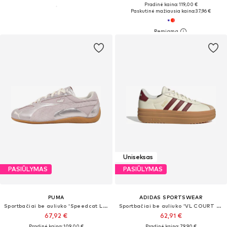
Pradinė kaina: 119,00 €
Paskutinė mažiausia kaina:
37,96 €
Uniseksas
PASIŪLYMAS
PASIŪLYMAS
PUMA
ADIDAS SPORTSWEAR
Sportbačiai be auliuko 'Speedcat Lou'
Sportbačiai be auliuko 'VL COURT BOLD'
67,92 €
62,91 €
Pradinė kaina: 109,00 €
Pradinė kaina: 79,90 €