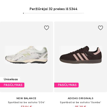
Peržiūrėjai 32 prekes iš 5344
Uniseksas
PASIŪLYMAS
PASIŪLYMAS
NEW BALANCE
ADIDAS ORIGINALS
Sportbačiai be auliuko '204'
Sportbačiai be auliuko 'Samba'
53,94 €
95,20 €