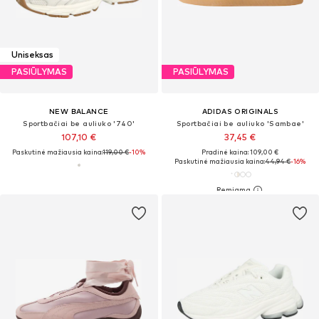
Uniseksas
PASIŪLYMAS
PASIŪLYMAS
NEW BALANCE
ADIDAS ORIGINALS
Sportbačiai be auliuko '740'
Sportbačiai be auliuko 'Sambae'
107,10 €
37,45 €
Paskutinė mažiausia kaina:
119,00 €
-10%
Pradinė kaina: 109,00 €
Paskutinė mažiausia kaina:
44,94 €
-16%