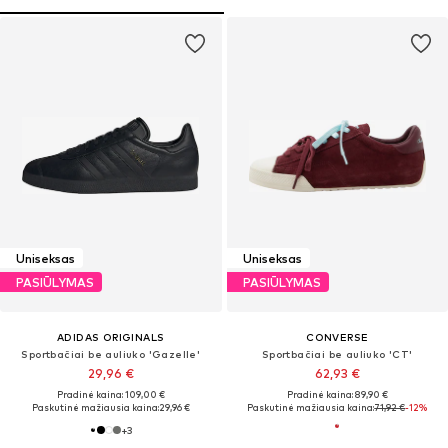
Uniseksas
Uniseksas
PASIŪLYMAS
PASIŪLYMAS
ADIDAS ORIGINALS
CONVERSE
Sportbačiai be auliuko 'Gazelle'
Sportbačiai be auliuko 'CT'
29,96 €
62,93 €
Pradinė kaina: 109,00 €
Pradinė kaina: 89,90 €
Paskutinė mažiausia kaina:
29,96 €
Paskutinė mažiausia kaina:
71,92 €
-12%
+
3