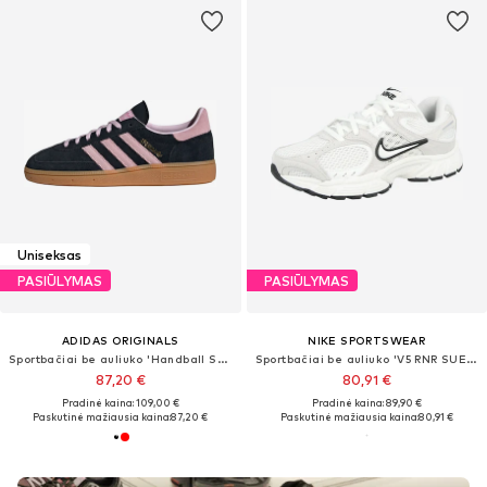
Uniseksas
PASIŪLYMAS
PASIŪLYMAS
ADIDAS ORIGINALS
NIKE SPORTSWEAR
Sportbačiai be auliuko 'Handball Spezial'
Sportbačiai be auliuko 'V5 RNR SUEDE 2'
87,20 €
80,91 €
Pradinė kaina: 109,00 €
Pradinė kaina: 89,90 €
Paskutinė mažiausia kaina:
87,20 €
Paskutinė mažiausia kaina:
80,91 €