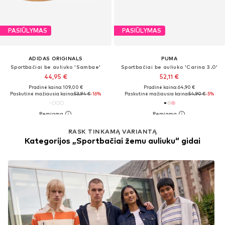
PASIŪLYMAS
PASIŪLYMAS
ADIDAS ORIGINALS
PUMA
Sportbačiai be auliuko 'Sambae'
Sportbačiai be auliuko 'Carina 3.0'
44,95 €
52,11 €
Pradinė kaina: 109,00 €
Pradinė kaina: 64,90 €
Paskutinė mažiausia kaina:
53,94 €
-16%
Paskutinė mažiausia kaina:
54,90 €
-5%
RASK TINKAMĄ VARIANTĄ
Kategorijos „Sportbačiai žemu auliuku“ gidai