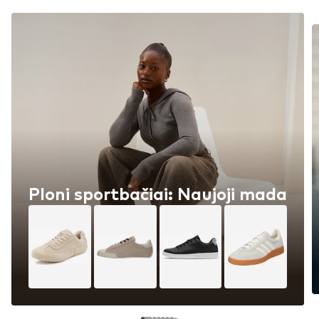
Ploni sportbačiai: Naujoji mada