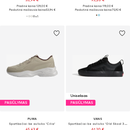
Pradinė kaina: 129,00 €
Pradinė kaina: 119,00 €
Paskutinė mažiausia kaina:
53,94 €
Paskutinė mažiausia kaina:
75,92 €
+
1
Uniseksas
PASIŪLYMAS
PASIŪLYMAS
PUMA
VANS
Sportbačiai be auliuko 'Cilia'
Sportbačiai be auliuko 'Old Skool 36+'
45,43 €
61,20 €