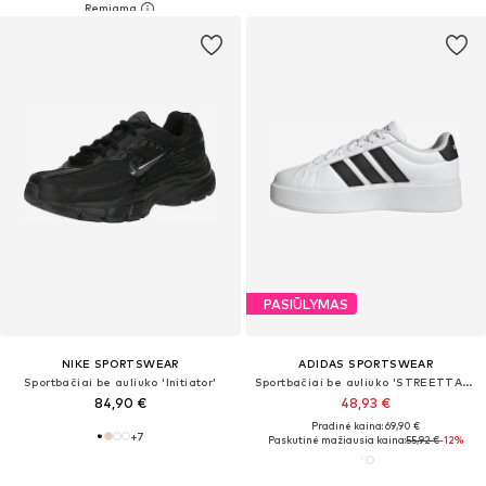
PASIŪLYMAS
NIKE SPORTSWEAR
ADIDAS SPORTSWEAR
Sportbačiai be auliuko 'Initiator'
Sportbačiai be auliuko 'STREETTALK BOLD'
84,90 €
48,93 €
Pradinė kaina: 69,90 €
+
7
Paskutinė mažiausia kaina:
55,92 €
-12%