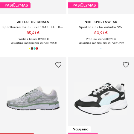
PASIŪLYMAS
PASIŪLYMAS
ADIDAS ORIGINALS
NIKE SPORTSWEAR
Sportbačiai be auliuko 'GAZELLE BOLD'
Sportbačiai be auliuko 'V5'
85,41 €
80,91 €
Pradinė kaina: 119,00 €
Pradinė kaina: 89,90 €
Paskutinė mažiausia kaina:
37,96 €
Paskutinė mažiausia kaina:
71,91 €
Naujiena