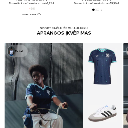
Paskutinė mažiausia kaina:
63,92 €
Paskutinė mažiausia kaina:
59,90 €
+
3
SPORTBAČIAI ŽEMU AULIUKU
APRANGOS ĮKVĖPIMAS
Estel