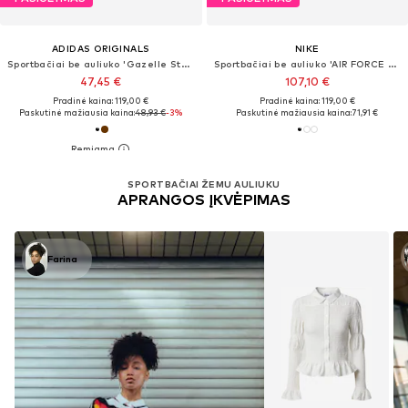
ADIDAS ORIGINALS
NIKE
Sportbačiai be auliuko 'Gazelle Stack'
Sportbačiai be auliuko 'AIR FORCE 1 07'
47,45 €
107,10 €
Pradinė kaina: 119,00 €
Pradinė kaina: 119,00 €
Paskutinė mažiausia kaina:
48,93 €
-3%
Paskutinė mažiausia kaina:
71,91 €
SPORTBAČIAI ŽEMU AULIUKU
APRANGOS ĮKVĖPIMAS
Farina