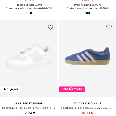
Pradinė kaina: 64,90 €
Pradinė kaina: 85,00 €
Paskutinė mažiausia kaina:
46,32 €
-2%
Paskutinė mažiausia kaina:
51,00 €
Naujiena
PASIŪLYMAS
NIKE SPORTSWEAR
ADIDAS ORIGINALS
Sportbačiai be auliuko 'Air Force 1 '07'
Sportbačiai be auliuko 'GAZELLE INDOOR'
119,00 €
85,41 €