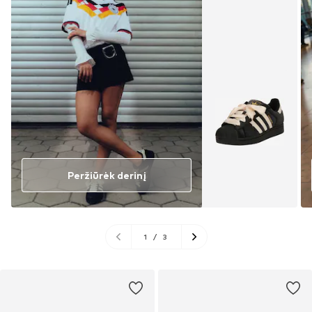
Peržiūrėk derinį
1
/
3