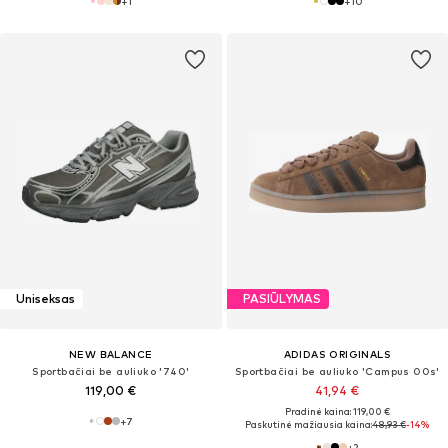
+
1
+
10
Uniseksas
PASIŪLYMAS
NEW BALANCE
ADIDAS ORIGINALS
Sportbačiai be auliuko '740'
Sportbačiai be auliuko 'Campus 00s'
119,00 €
41,94 €
Pradinė kaina: 119,00 €
+
7
Paskutinė mažiausia kaina:
48,93 €
-14%
+
2