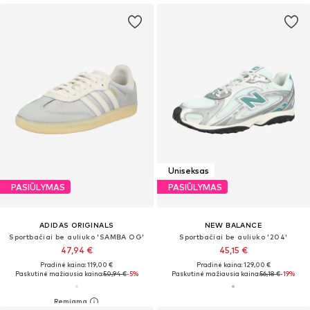
Uniseksas
PASIŪLYMAS
PASIŪLYMAS
ADIDAS ORIGINALS
NEW BALANCE
Sportbačiai be auliuko 'SAMBA OG'
Sportbačiai be auliuko '204'
47,94 €
45,15 €
Pradinė kaina: 119,00 €
Pradinė kaina: 129,00 €
Paskutinė mažiausia kaina:
50,94 €
-5%
Paskutinė mažiausia kaina:
56,18 €
-19%