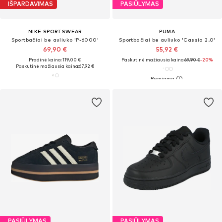
IŠPARDAVIMAS
PASIŪLYMAS
NIKE SPORTSWEAR
PUMA
Sportbačiai be auliuko 'P-6000'
Sportbačiai be auliuko 'Cassia 2.0'
69,90 €
55,92 €
Pradinė kaina: 119,00 €
Paskutinė mažiausia kaina:
69,90 €
-20%
Paskutinė mažiausia kaina:
67,92 €
PASIŪLYMAS
PASIŪLYMAS