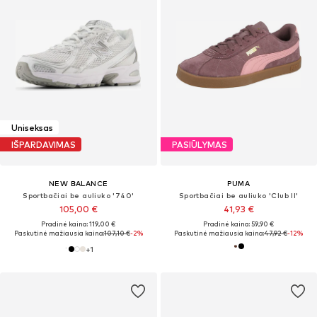
Uniseksas
IŠPARDAVIMAS
PASIŪLYMAS
NEW BALANCE
PUMA
Sportbačiai be auliuko '740'
Sportbačiai be auliuko 'Club II'
105,00 €
41,93 €
Pradinė kaina: 119,00 €
Pradinė kaina: 59,90 €
Paskutinė mažiausia kaina:
107,10 €
-2%
Paskutinė mažiausia kaina:
47,92 €
-12%
+
1