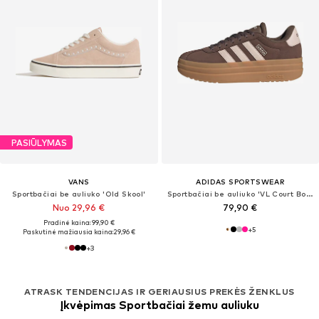
PASIŪLYMAS
VANS
ADIDAS SPORTSWEAR
Sportbačiai be auliuko 'Old Skool'
Sportbačiai be auliuko 'VL Court Bold'
Nuo 29,96 €
79,90 €
Pradinė kaina: 99,90 €
+
5
Paskutinė mažiausia kaina:
29,96 €
+
3
ATRASK TENDENCIJAS IR GERIAUSIUS PREKĖS ŽENKLUS
Įkvėpimas Sportbačiai žemu auliuku