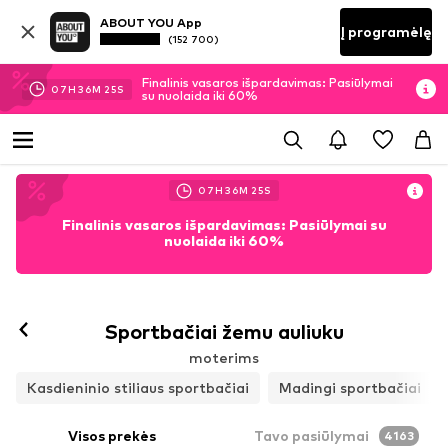
ABOUT YOU App
Į programėlę
(152 700)
Finalinis vasaros išpardavimas: Pasiūlymai
07
H
36
M
23
S
su nuolaida iki 60%
07
H
36
M
23
S
Finalinis vasaros išpardavimas: Pasiūlymai su
nuolaida iki 60%
Sekti
Sportbačiai žemu auliuku
moterims
Kasdieninio stiliaus sportbačiai
Madingi sportbačiai
Visos prekės
Tavo pasiūlymai
4163