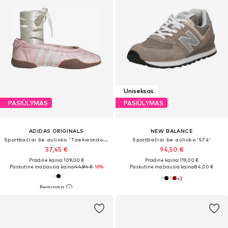
Uniseksas
PASIŪLYMAS
PASIŪLYMAS
ADIDAS ORIGINALS
NEW BALANCE
Sportbačiai be auliuko 'Taekwondo Mei'
Sportbačiai be auliuko '574'
37,45 €
94,50 €
Pradinė kaina: 109,00 €
Pradinė kaina: 119,00 €
Paskutinė mažiausia kaina:
44,94 €
-16%
Paskutinė mažiausia kaina:
84,00 €
+
2