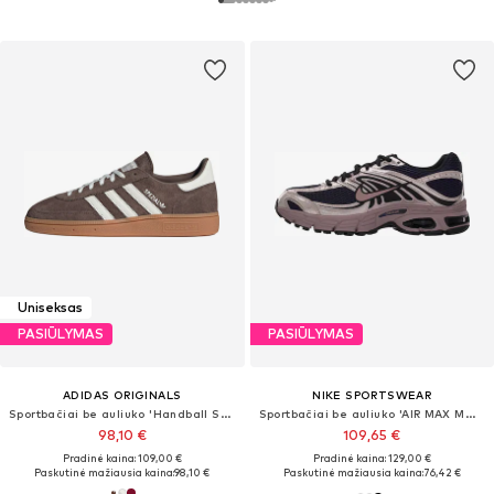
Uniseksas
PASIŪLYMAS
PASIŪLYMAS
ADIDAS ORIGINALS
NIKE SPORTSWEAR
Sportbačiai be auliuko 'Handball Spezial'
Sportbačiai be auliuko 'AIR MAX MOTO 2K'
98,10 €
109,65 €
Pradinė kaina: 109,00 €
Pradinė kaina: 129,00 €
Paskutinė mažiausia kaina:
98,10 €
Paskutinė mažiausia kaina:
76,42 €