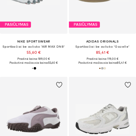
PASIŪLYMAS
PASIŪLYMAS
NIKE SPORTSWEAR
ADIDAS ORIGINALS
Sportbačiai be auliuko 'AIR MAX DN8'
Sportbačiai be auliuko 'Gazelle'
55,60 €
85,41 €
Pradinė kaina: 189,00 €
Pradinė kaina: 119,00 €
Paskutinė mažiausia kaina:
55,60 €
Paskutinė mažiausia kaina:
85,41 €