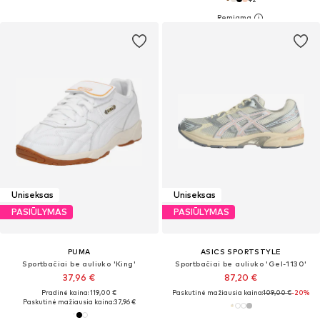
Uniseksas
Uniseksas
PASIŪLYMAS
PASIŪLYMAS
PUMA
ASICS SPORTSTYLE
Sportbačiai be auliuko 'King'
Sportbačiai be auliuko 'Gel-1130'
37,96 €
87,20 €
Pradinė kaina: 119,00 €
Paskutinė mažiausia kaina:
109,00 €
-20%
Paskutinė mažiausia kaina:
37,96 €