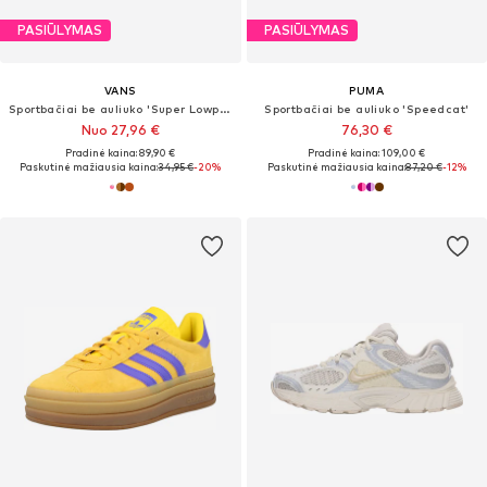
PASIŪLYMAS
PASIŪLYMAS
VANS
PUMA
Sportbačiai be auliuko 'Super Lowpro'
Sportbačiai be auliuko 'Speedcat'
Nuo 27,96 €
76,30 €
Pradinė kaina: 89,90 €
Pradinė kaina: 109,00 €
Paskutinė mažiausia kaina:
34,95 €
-20%
Paskutinė mažiausia kaina:
87,20 €
-12%