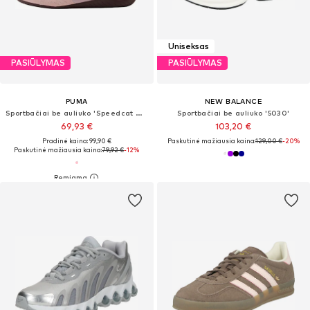
Uniseksas
PASIŪLYMAS
PASIŪLYMAS
PUMA
NEW BALANCE
Sportbačiai be auliuko 'Speedcat Go Etoile'
Sportbačiai be auliuko '5030'
69,93 €
103,20 €
Pradinė kaina: 99,90 €
Paskutinė mažiausia kaina:
129,00 €
-20%
Paskutinė mažiausia kaina:
79,92 €
-12%