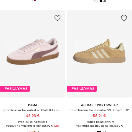
+
8
PASIŪLYMAS
PASIŪLYMAS
PUMA
ADIDAS SPORTSWEAR
Sportbačiai be auliuko 'Club II Era Suede'
Sportbačiai be auliuko 'VL Court 3.0'
48,93 €
56,91 €
Pradinė kaina: 69,90 €
Pradinė kaina: 69,90 €
Paskutinė mažiausia kaina:
55,92 €
-12%
Paskutinė mažiausia kaina:
39,90 €