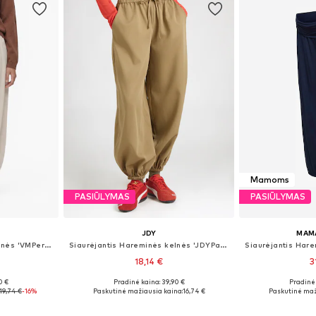
Mamoms
PASIŪLYMAS
PASIŪLYMAS
JDY
MAM
Siaurėjantis Hareminės kelnės 'VMPernille''
Siaurėjantis Hareminės kelnės 'JDYPaloma'
18,14 €
3
0 €
Pradinė kaina: 39,90 €
Pradinė 
, M, L
Galimi dydžiai: S x 32, M x 32, L x 32
Galimi dydžia
19,74 €
-16%
Paskutinė mažiausia kaina:
16,74 €
Paskutinė maž
Į krepšelį
Į k