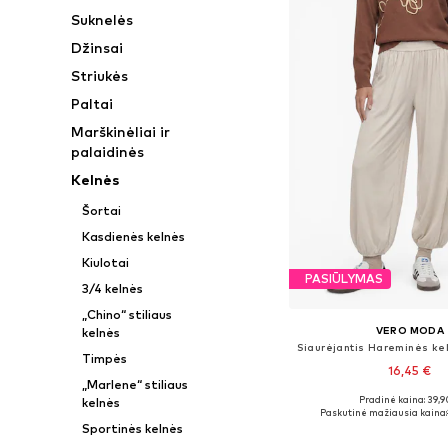
Suknelės
Džinsai
Striukės
Paltai
Marškinėliai ir
palaidinės
Kelnės
Šortai
Kasdienės kelnės
Kiulotai
PASIŪLYMAS
3/4 kelnės
„Chino“ stiliaus
VERO MODA
kelnės
Timpės
16,45 €
„Marlene“ stiliaus
Pradinė kaina: 39,9
kelnės
Galimi dydžiai: XS, S
Paskutinė mažiausia kaina:
Sportinės kelnės
Į krepšelį