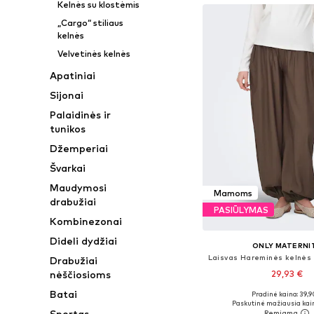
Kelnės su klostėmis
„Cargo“ stiliaus
kelnės
Velvetinės kelnės
Apatiniai
Sijonai
Palaidinės ir
tunikos
Džemperiai
Švarkai
Maudymosi
Mamoms
drabužiai
PASIŪLYMAS
Kombinezonai
Dideli dydžiai
ONLY MATERNI
Drabužiai
nėščiosioms
29,93 €
Batai
Pradinė kaina: 39,9
Galimi dydžiai: S x 32, L x
Paskutinė mažiausia kai
Sportas