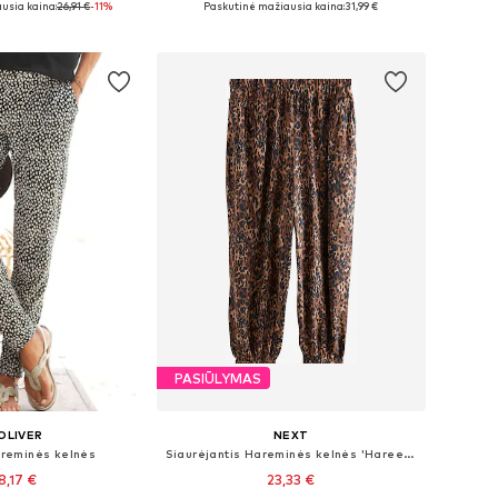
usia kaina:
26,91 €
-11%
Paskutinė mažiausia kaina:
31,99 €
repšelį
Į krepšelį
PASIŪLYMAS
OLIVER
NEXT
areminės kelnės
Siaurėjantis Hareminės kelnės 'Hareem'
8,17 €
23,33 €