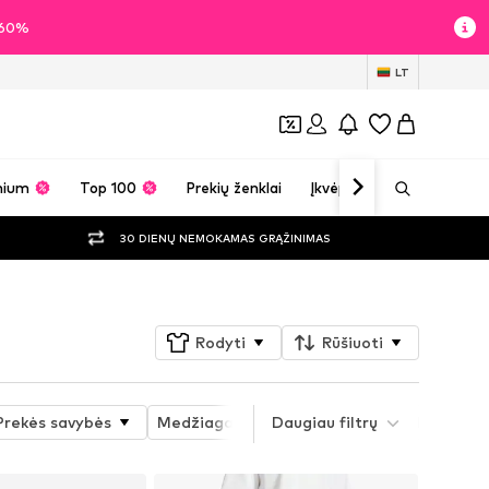
i 60%
LT
mium
Top 100
Prekių ženklai
Įkvėpimas
30 DIENŲ NEMOKAMAS GRĄŽINIMAS
Rodyti
Rūšiuoti
Prekės savybės
Medžiaga
Daugiau filtrų
Kiti dydžiai
Ilgis