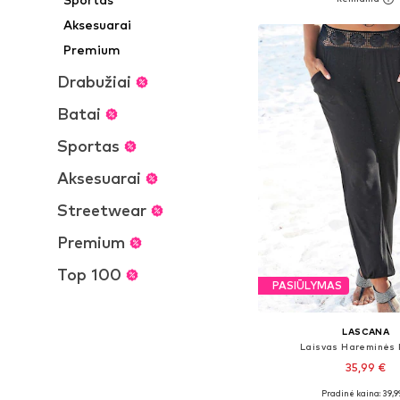
Į krepšelį
Aksesuarai
Premium
Drabužiai
Batai
Sportas
Aksesuarai
Streetwear
Premium
Top 100
PASIŪLYMAS
LASCANA
Laisvas Hareminės 
35,99 €
Pradinė kaina: 39,9
Galimi dydžiai: XS-