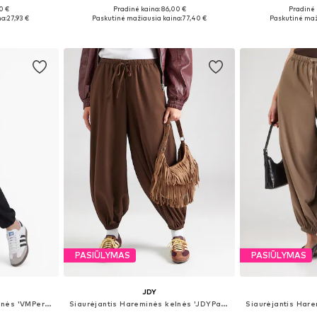
0 €
Pradinė kaina: 86,00 €
Pradinė 
 S, M
Galimi dydžiai: L x Petite, XL x Petite, XXL x Petite
Galimi 
a:
27,93 €
Paskutinė mažiausia kaina:
77,40 €
Paskutinė maž
Į krepšelį
Į k
PASIŪLYMAS
PASIŪLYMAS
JDY
Siaurėjantis Hareminės kelnės 'VMPernille''
Siaurėjantis Hareminės kelnės 'JDYPaloma'