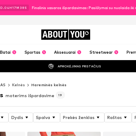
Finalinis vasaros išpardavimas: Pasiūlymai su nuolaida ik
2
D.
04
H
17
M
36
S
ABOUT
YOU
Batai
Sportas
Aksesuarai
Streetwear
Pre
APMOKĖJIMAS PRISTAČIUS
MAS
Kelnės
Hareminės kelnės
s
moterims išpardavime
19
Dydis
Spalva
Prekės ženklas
Raštas