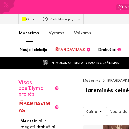
0
Outlet
Kontaktai ir pagalba
Moterims
Vyrams
Vaikams
Nauja kolekcija
IŠPARDAVIMAS
Drabužiai
NEMOKAMAS PRISTATYMAS* IR GRĄŽINIMAS
Moterims
IŠPARDAVI
Visos
pasiūlymo
Hareminės kelnė
prekės
IŠPARDAVIM
AS
Kaina
Nuolaida
Megztiniai ir
megzti drabužiai