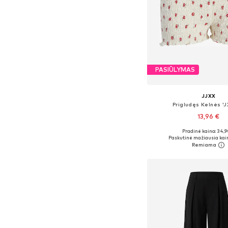
PASIŪLYMAS
JJXX
Prigludęs Kelnės '
13,96 €
Pradinė kaina: 34,9
Galimi dydžiai: 34, 36, 
Paskutinė mažiausia kai
Į krepšelį