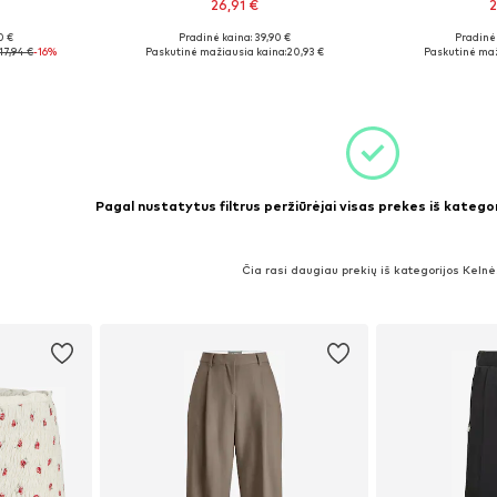
26,91 €
2
0 €
Pradinė kaina: 39,90 €
Pradinė 
S, S
Galimi dydžiai: XS x 32, S x 32
Galimi d
17,94 €
-16%
Paskutinė mažiausia kaina:
20,93 €
Paskutinė maž
Į krepšelį
Į k
Pagal nustatytus filtrus peržiūrėjai visas prekes iš kateg
Čia rasi daugiau prekių iš kategorijos Keln