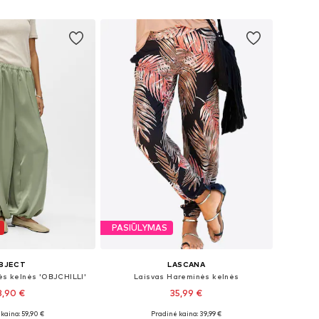
repšelį
Į krepšelį
PASIŪLYMAS
BJECT
LASCANA
ės kelnės 'OBJCHILLI'
Laisvas Hareminės kelnės
3,90 €
35,99 €
kaina: 59,90 €
Pradinė kaina: 39,99 €
iai: XS, S, M, XL
Galimi dydžiai: S-M