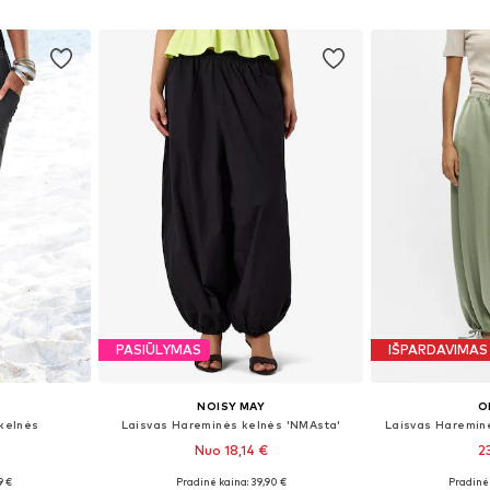
Į krepšelį
Į k
PASIŪLYMAS
IŠPARDAVIMAS
NOISY MAY
O
kelnės
Laisvas Hareminės kelnės 'NMAsta'
Laisvas Haremin
Nuo 18,14 €
2
9 €
Pradinė kaina: 39,90 €
Pradinė 
S, M-L
Galimi dydžiai: XS, S, L
Galimi dydž