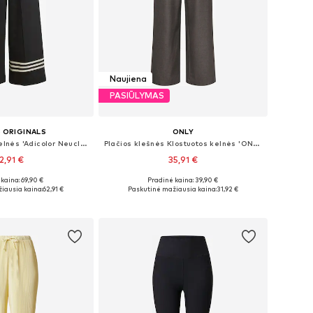
Naujiena
PASIŪLYMAS
 ORIGINALS
ONLY
Plačios klešnės Kelnės 'Adicolor Neuclassics'
Plačios klešnės Klostuotos kelnės 'ONLLinda'
2,91 €
35,91 €
+
1
kaina: 69,90 €
Pradinė kaina: 39,90 €
ai: 34, 36, 38, 40
Galimi dydžiai: 36 x 32, 38 x 32, 40 x 32, 42 x 32, 44 x 32
iausia kaina:
62,91 €
Paskutinė mažiausia kaina:
31,92 €
repšelį
Į krepšelį