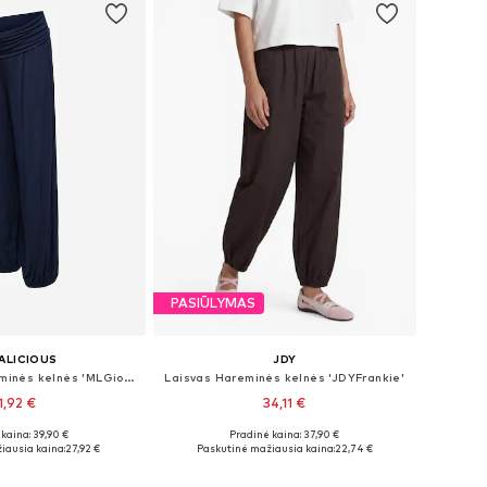
PASIŪLYMAS
ALICIOUS
JDY
Siaurėjantis Hareminės kelnės 'MLGiovanna'
Laisvas Hareminės kelnės 'JDYFrankie'
1,92 €
34,11 €
kaina: 39,90 €
Pradinė kaina: 37,90 €
i: XS, S, M, L, XXL
Galimi dydžiai: XS x 32, S x 32, M x 32
iausia kaina:
27,92 €
Paskutinė mažiausia kaina:
22,74 €
repšelį
Į krepšelį