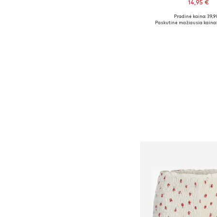
14,95 €
Pradinė kaina: 39,9
Galimi dydžiai: X
Paskutinė mažiausia kaina:
Į krepšelį