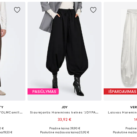
PASIŪLYMAS
IŠPARDAVIMAS
TY
JDY
VE
Laisvas Hareminės kelnės 'OLMCamillie'
Siaurėjantis Hareminės kelnės 'JDYPALOMA'
Laisvas Haremin
33,92 €
1
0 €
Pradinė kaina: 39,90 €
Pradinė 
 32, XL x 32
Galimi dydžiai: XS x 32, S x 32, M x 32, L x 32, XL x 32
Galimi dyd
na:
19,53 €
Paskutinė mažiausia kaina:
23,92 €
Paskutinė mažiau