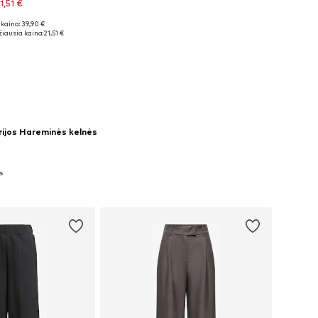
1,51 €
kaina: 39,90 €
ydžiai: L x 32
iausia kaina:
21,51 €
repšelį
orijos Hareminės kelnės
ės