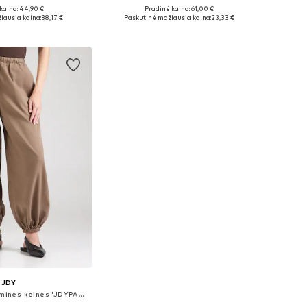
kaina: 44,90 €
Pradinė kaina: 61,00 €
dydžiai: XXXL
Galimi dydžiai: L-XL x ilgas, XXL-XXXL x įprastas ilgis
iausia kaina:
38,17 €
Paskutinė mažiausia kaina:
23,33 €
repšelį
Į krepšelį
JDY
Siaurėjantis Hareminės kelnės 'JDYPALOMA'