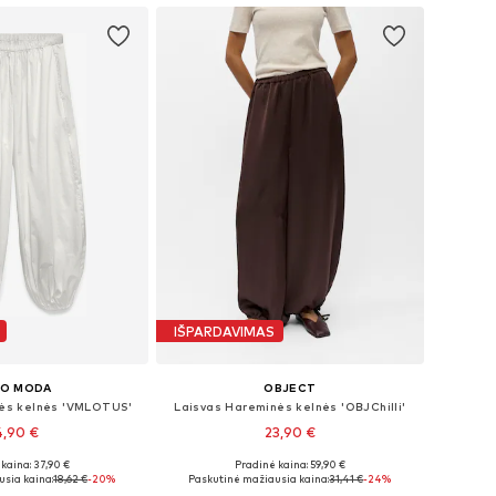
IŠPARDAVIMAS
RO MODA
OBJECT
ės kelnės 'VMLOTUS'
Laisvas Hareminės kelnės 'OBJChilli'
4,90 €
23,90 €
kaina: 37,90 €
Pradinė kaina: 59,90 €
žiai: XS-S, M-L
Galimi dydžiai: XS, S, M, L, XL
sia kaina:
18,62 €
-20%
Paskutinė mažiausia kaina:
31,41 €
-24%