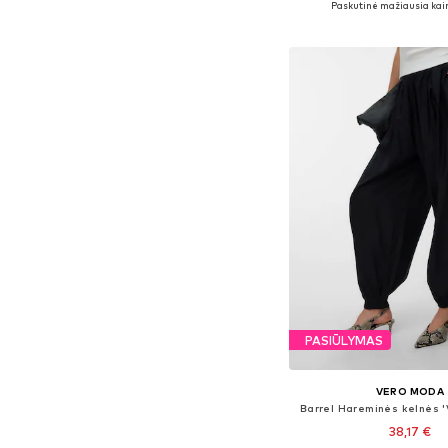
Paskutinė mažiausia kai
Į krepšelį
PASIŪLYMAS
VERO MODA
Barrel Hareminės kelnės
38,17 €