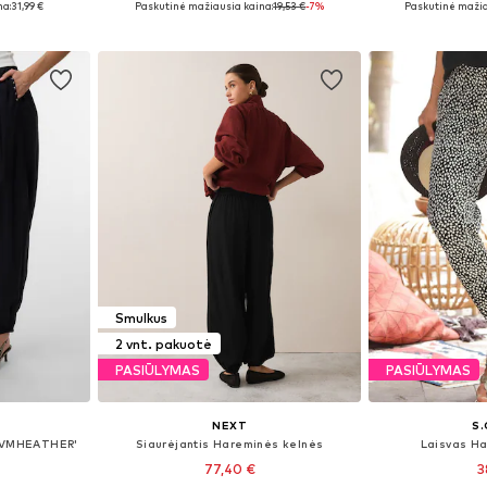
na:
31,99 €
Paskutinė mažiausia kaina:
19,53 €
-7%
Paskutinė mažia
Į krepšelį
Į k
Smulkus
2 vnt. pakuotė
PASIŪLYMAS
PASIŪLYMAS
NEXT
S.
 'VMHEATHER'
Siaurėjantis Hareminės kelnės
Laisvas H
77,40 €
3