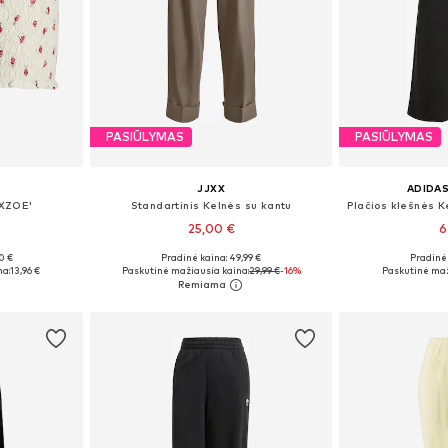
PASIŪLYMAS
PASIŪLYMAS
JJXX
ADIDAS
JXZOE'
Standartinis Kelnės su kantu
25,00 €
6
0 €
Pradinė kaina: 49,99 €
Pradinė 
38, 40, 42
Yra daugybė dydžių
Galimi dydži
na:
13,96 €
Paskutinė mažiausia kaina:
29,99 €
-16%
Paskutinė maž
Į krepšelį
Į k