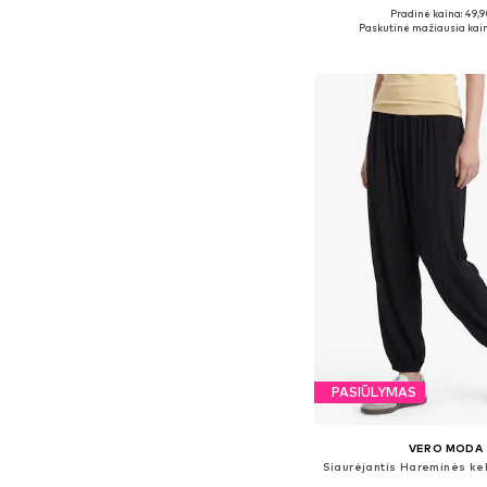
Pradinė kaina: 49,9
Galimi dydžiai: XS,
Paskutinė mažiausia kain
Į krepšelį
PASIŪLYMAS
VERO MODA