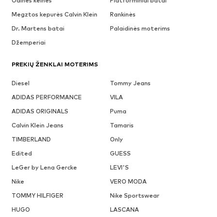
Odinės kelnės
Platforminiai batai
Megztos kepurės Calvin Klein
Rankinės
Dr. Martens batai
Palaidinės moterims
Džemperiai
PREKIŲ ŽENKLAI MOTERIMS
Diesel
Tommy Jeans
ADIDAS PERFORMANCE
VILA
ADIDAS ORIGINALS
Puma
Calvin Klein Jeans
Tamaris
TIMBERLAND
Only
Edited
GUESS
LeGer by Lena Gercke
LEVI'S
Nike
VERO MODA
TOMMY HILFIGER
Nike Sportswear
HUGO
LASCANA