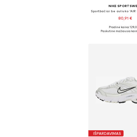
NIKE SPORTSW
80,91 €
+
8
Pradinė kaina: 129,
Yra daugybė dyd
Paskutinė mažiausia kain
Į krepšelį
IŠPARDAVIMAS