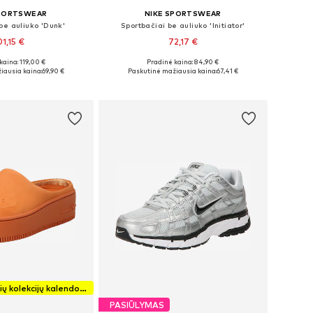
SPORTSWEAR
NIKE SPORTSWEAR
be auliuko 'Dunk'
Sportbačiai be auliuko 'Initiator'
01,15 €
72,17 €
+
9
kaina: 119,00 €
Pradinė kaina: 84,90 €
ugybė dydžių
Yra daugybė dydžių
iausia kaina:
69,90 €
Paskutinė mažiausia kaina:
67,41 €
repšelį
Į krepšelį
Naujų sportbačių kolekcijų kalendorius
PASIŪLYMAS