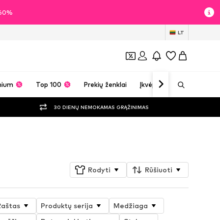
i 60%
LT
mium
Top 100
Prekių ženklai
Įkvėpimas
30 DIENŲ NEMOKAMAS GRĄŽINIMAS
Sekti
Rodyti
Rūšiuoti
Raštas
Produktų serija
Medžiaga