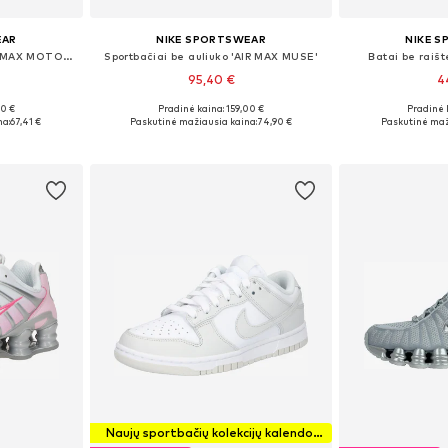
EAR
NIKE SPORTSWEAR
NIKE 
Sportbačiai be auliuko 'AIR MAX MOTO 2K'
Sportbačiai be auliuko 'AIR MAX MUSE'
Batai be raišt
95,40 €
4
+
5
00 €
Pradinė kaina: 159,00 €
Pradinė 
žių
Yra daugybė dydžių
Yra da
na:
67,41 €
Paskutinė mažiausia kaina:
74,90 €
Paskutinė maž
Į krepšelį
Į k
Naujų sportbačių kolekcijų kalendorius