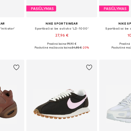
PASIŪLYMAS
PASIŪLYMAS
EAR
NIKE SPORTSWEAR
NIKE 
Initiator'
Sportbačiai be auliuko 'LD-1000'
Sportbačiai be 
27,96 €
1
+
2
Pradinė kaina: 99,90 €
Pradinė 
žių
Yra daugybė dydžių
Yra da
Paskutinė mažiausia kaina:
34,93 €
-20%
Paskutinė maž
Į krepšelį
Į k