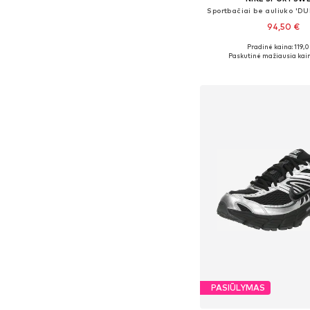
Sportbačiai be auliuko '
94,50 €
Pradinė kaina: 119,
Yra daugybė dyd
Paskutinė mažiausia kain
Į krepšelį
PASIŪLYMAS