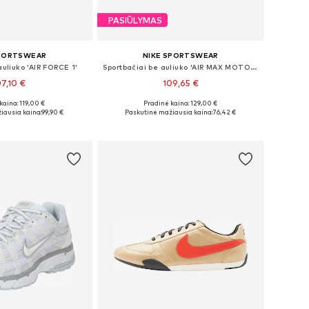
PASIŪLYMAS
SPORTSWEAR
NIKE SPORTSWEAR
auliuko 'AIR FORCE 1'
Sportbačiai be auliuko 'AIR MAX MOTO 2K'
07,10 €
109,65 €
+
8
kaina: 119,00 €
Pradinė kaina: 129,00 €
ugybė dydžių
Yra daugybė dydžių
iausia kaina:
99,90 €
Paskutinė mažiausia kaina:
76,42 €
repšelį
Į krepšelį