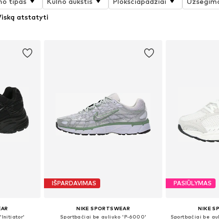
no tipas
Kulno aukštis
Plokščiapadžiai
Užsegimo
iską atstatyti
IŠPARDAVIMAS
PASIŪLYMAS
EAR
NIKE SPORTSWEAR
NIKE 
Initiator'
Sportbačiai be auliuko 'P-6000'
Sportbačiai be au