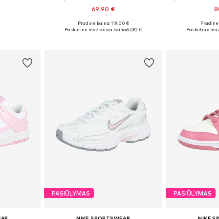
69,90 €
8
Pradinė kaina: 119,00 €
Pradinė 
žių
Yra daugybė dydžių
Yra da
Paskutinė mažiausia kaina:
67,92 €
Paskutinė maž
Į krepšelį
Į k
PASIŪLYMAS
PASIŪLYMAS
EAR
NIKE SPORTSWEAR
NIKE 