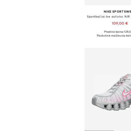
NIKE SPORTSW
109,00 €
+
8
Pradinė kaina: 129,
Yra daugybė dyd
Paskutinė mažiausia kai
Į krepšelį