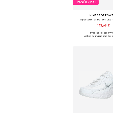
PASIŪLYMAS
NIKE SPORTSW
Sportbačiai be auliuko
143,65 €
Pradinė kaina: 169,
Yra daugybė dyd
Paskutinė mažiausia kain
Į krepšelį