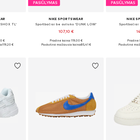
PASIŪLYMAS
PASIŪLYMAS
EAR
NIKE SPORTSWEAR
NIKE 
 'SHOX TL'
Sportbačiai be auliuko 'DUNK LOW'
Sportbačiai 
107,10 €
1
00 €
Pradinė kaina: 119,00 €
Pradinė 
žių
Yra daugybė dydžių
Yra da
a:
119,20 €
Paskutinė mažiausia kaina:
85,41 €
Paskutinė maži
Į krepšelį
Į k