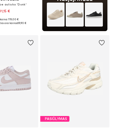
be auliuko 'Dunk'
01,15 €
kaina: 119,00 €
ugybė dydžių
iausia kaina:
69,90 €
repšelį
PASIŪLYMAS