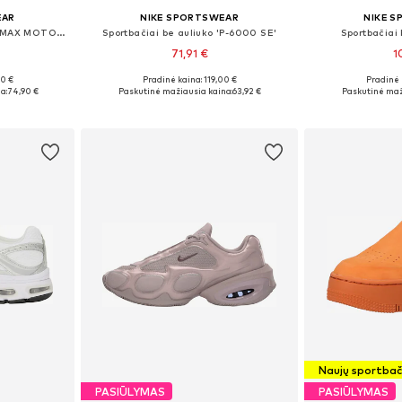
EAR
NIKE SPORTSWEAR
NIKE 
Sportbačiai be auliuko 'AIR MAX MOTO 2K'
Sportbačiai be auliuko 'P-6000 SE'
Sportbačiai 
71,91 €
1
00 €
Pradinė kaina: 119,00 €
Pradinė 
žių
Yra daugybė dydžių
Yra da
a:
74,90 €
Paskutinė mažiausia kaina:
63,92 €
Paskutinė maž
Į krepšelį
Į k
PASIŪLYMAS
PASIŪLYMAS