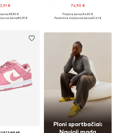
0,91 €
74,90 €
+
9
kaina: 89,90 €
Pradinė kaina: 84,90 €
ugybė dydžių
Yra daugybė dydžių
iausia kaina:
80,91 €
Paskutinė mažiausia kaina:
67,41 €
repšelį
Į krepšelį
Ploni sportbačiai:
Naujoji mada
SPORTSWEAR