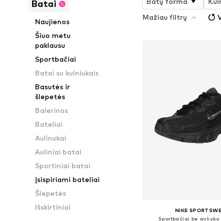
Batų forma
Kul
Batai
Mažiau filtrų
V
Naujienos
Šiuo metu
paklausu
Sportbačiai
Batai su kulniukais
Basutės ir
šlepetės
Balerinos
Bateliai
Aulinukai
Auliniai batai
Sportiniai batai
Įsispiriami bateliai
Šlepetės
Išskirtiniai
NIKE SPORTSW
Sportbačiai be auliuko '