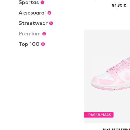
Sportas
84,90 €
Aksesuarai
+
9
Yra daugybė dyd
Streetwear
Į krepšelį
Premium
Top 100
PASIŪLYMAS
NIKE SPORTSW