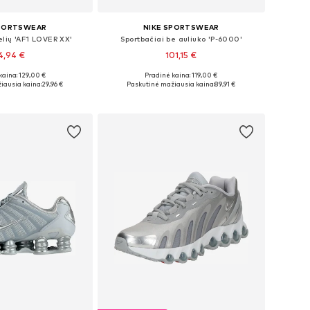
SPORTSWEAR
NIKE SPORTSWEAR
elių 'AF1 LOVER XX'
Sportbačiai be auliuko 'P-6000'
4,94 €
101,15 €
kaina: 129,00 €
Pradinė kaina: 119,00 €
ugybė dydžių
Yra daugybė dydžių
iausia kaina:
29,96 €
Paskutinė mažiausia kaina:
89,91 €
repšelį
Į krepšelį