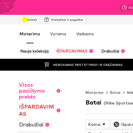
0
Outlet
Kontaktai ir pagalba
Moterims
Vyrams
Vaikams
Nauja kolekcija
IŠPARDAVIMAS
Drabužiai
NEMOKAMAS PRISTATYMAS* IR GRĄŽINIMAS
Visos
Nesibaigianti 
pasiūlymo
Moterims
Batai
Ni
prekės
Batai
(Nike Sports
IŠPARDAVIM
AS
Drabužiai
Kaina
Išpar