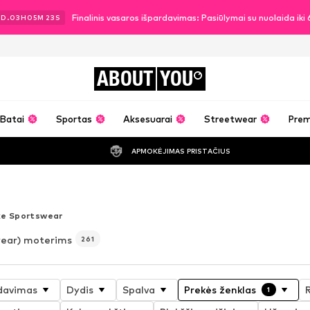
Finalinis vasaros išpardavimas: Pasiūlymai su nuolaida ik
2
D.
03
H
05
M
21
S
ABOUT
YOU
Batai
Sportas
Aksesuarai
Streetwear
Pre
APMOKĖJIMAS PRISTAČIUS
vasara
ke Sportswear
wear) moterims
261
davimas
Dydis
Spalva
Prekės ženklas
1