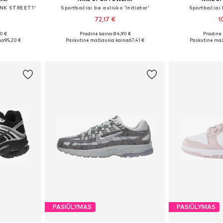
DUNK STREET1'
Sportbačiai be auliuko 'Initiator'
Sportbačiai 
72,17 €
1
+
8
00 €
Pradinė kaina: 84,90 €
Pradinė 
žių
Yra daugybė dydžių
Yra da
a:
95,20 €
Paskutinė mažiausia kaina:
67,41 €
Paskutinė maž
Į krepšelį
Į k
PASIŪLYMAS
PASIŪLYMAS