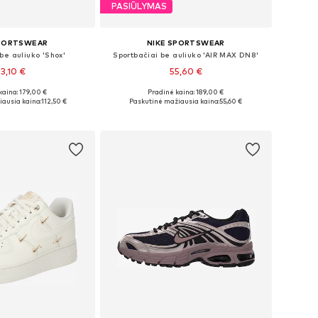
PASIŪLYMAS
SPORTSWEAR
NIKE SPORTSWEAR
be auliuko 'Shox'
Sportbačiai be auliuko 'AIR MAX DN8'
43,10 €
55,60 €
kaina: 179,00 €
Pradinė kaina: 189,00 €
ugybė dydžių
Yra daugybė dydžių
ausia kaina:
112,50 €
Paskutinė mažiausia kaina:
55,60 €
repšelį
Į krepšelį