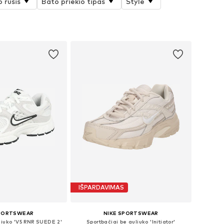
 rūšis
Bato priekio tipas
Style
IŠPARDAVIMAS
SPORTSWEAR
NIKE SPORTSWEAR
liuko 'V5 RNR SUEDE 2'
Sportbačiai be auliuko 'Initiator'