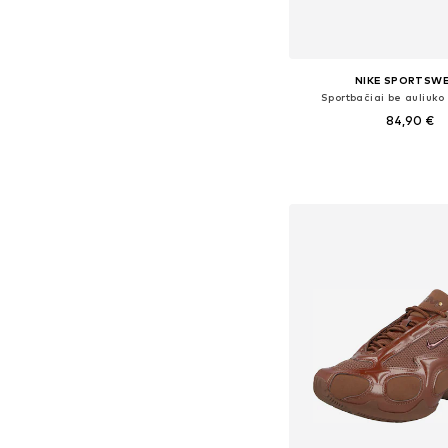
NIKE SPORTSW
Sportbačiai be auliuko '
84,90 €
+
8
Yra daugybė dyd
Į krepšelį