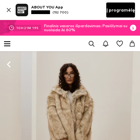
ABOUT YOU App
Į programėlę
(152 700)
Finalinis vasaros išpardavimas: Pasiūlymai su
10
H
21
M
18
S
nuolaida iki 60%