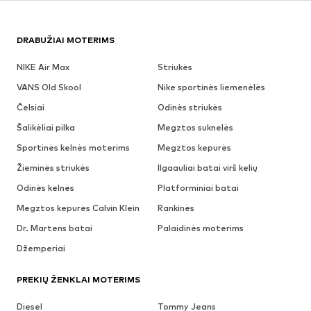
DRABUŽIAI MOTERIMS
NIKE Air Max
Striukės
VANS Old Skool
Nike sportinės liemenėlės
Čelsiai
Odinės striukės
Šalikėliai pilka
Megztos suknelės
Sportinės kelnės moterims
Megztos kepurės
Žieminės striukės
Ilgaauliai batai virš kelių
Odinės kelnės
Platforminiai batai
Megztos kepurės Calvin Klein
Rankinės
Dr. Martens batai
Palaidinės moterims
Džemperiai
PREKIŲ ŽENKLAI MOTERIMS
Diesel
Tommy Jeans