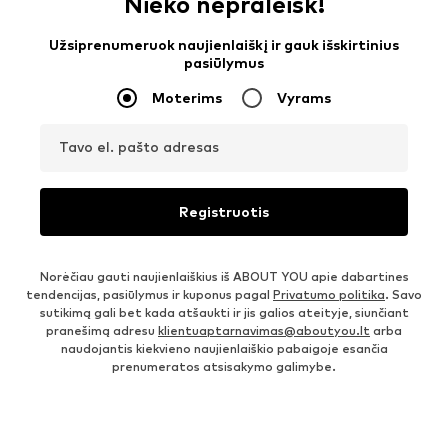
Nieko nepraleisk!
Užsiprenumeruok naujienlaiškį ir gauk išskirtinius
pasiūlymus
Moterims
Vyrams
Tavo el. pašto adresas
Registruotis
Norėčiau gauti naujienlaiškius iš ABOUT YOU apie dabartines
tendencijas, pasiūlymus ir kuponus pagal
Privatumo politika
. Savo
sutikimą gali bet kada atšaukti ir jis galios ateityje, siunčiant
pranešimą adresu
klientuaptarnavimas@aboutyou.lt
arba
naudojantis kiekvieno naujienlaiškio pabaigoje esančia
prenumeratos atsisakymo galimybe.