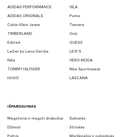
ADIDAS PERFORMANCE
VILA
ADIDAS ORIGINALS
Puma
Calvin Klein Jeans
Tamaris
TIMBERLAND
Only
Edited
GUESS
LeGer by Lena Gercke
LEVI'S
Nike
VERO MODA
TOMMY HILFIGER
Nike Sportswear
HUGO
LASCANA
IŠPARDAVIMAS
Megztiniai ir megzti drabužiai
Suknelės
Džinsai
Striukės
Paltai
Marškinėliai ir palaidinės