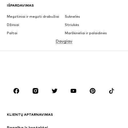
IŠPARDAVIMAS
Megztiniai ir megzti drabužiai
Suknelės
Džinsai
Striukės
Paltai
Marškinėliai ir palaidinės
Daugiau
Kelnės
Apatiniai
Sijonai
Palaidinės ir tunikos
Džemperiai
Švarkai
Maudymosi drabužiai
Kombinezonai
Dideli dydžiai
Drabužiai nėščiosioms
Batai
Sportas
Aksesuarai
Premium
DRABUŽIAI
KLIENTŲ APTARNAVIMAS
Naujienos
Šiuo metu paklausu
Suknelės
Džinsai
Pagalba ir kontaktai