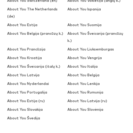
About You Switzerland (en)
About You Vokietija (anglų k.)
About You The Netherlands
About You Ispanija
(de)
About You Estija
About You Suomija
About You Belgija (prancūzų k.)
About You Šveicarija (prancūzų
k.)
About You Prancūzija
About You Liuksemburgas
About You Kroatija
About You Vengrija
About You Šveicarija (italų k.)
About You Italija
About You Latvija
About You Belgija
About You Nyderlandai
About You Lenkija
About You Portugalija
About You Rumunija
About You Estija (ru)
About You Latvija (ru)
About You Slovakija
About You Slovėnija
About You Švedija