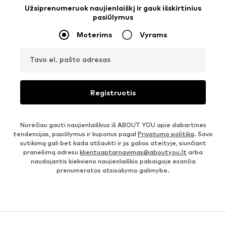
Užsiprenumeruok naujienlaiškį ir gauk išskirtinius
pasiūlymus
Moterims
Vyrams
Tavo el. pašto adresas
Registruotis
Norėčiau gauti naujienlaiškius iš ABOUT YOU apie dabartines
tendencijas, pasiūlymus ir kuponus pagal
Privatumo politika
. Savo
sutikimą gali bet kada atšaukti ir jis galios ateityje, siunčiant
pranešimą adresu
klientuaptarnavimas@aboutyou.lt
arba
naudojantis kiekvieno naujienlaiškio pabaigoje esančia
prenumeratos atsisakymo galimybe.