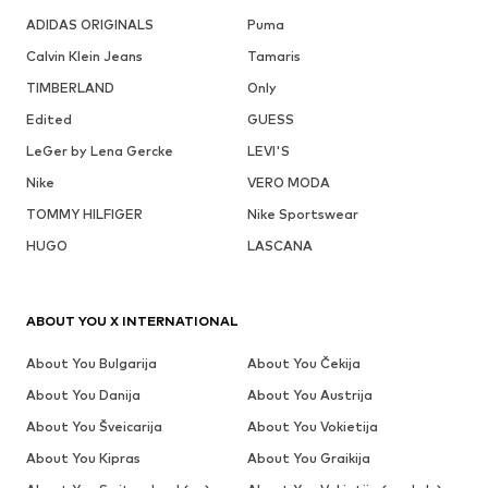
ADIDAS ORIGINALS
Puma
Calvin Klein Jeans
Tamaris
TIMBERLAND
Only
Edited
GUESS
LeGer by Lena Gercke
LEVI'S
Nike
VERO MODA
TOMMY HILFIGER
Nike Sportswear
HUGO
LASCANA
ABOUT YOU X INTERNATIONAL
About You Bulgarija
About You Čekija
About You Danija
About You Austrija
About You Šveicarija
About You Vokietija
About You Kipras
About You Graikija