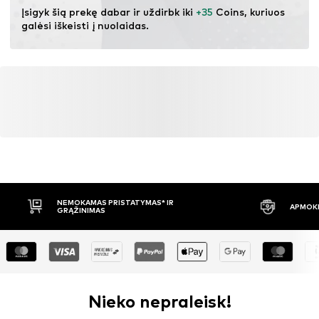
Įsigyk šią prekę dabar ir uždirbk iki 
+35
 Coins, kuriuos 
galėsi iškeisti į nuolaidas.
NEMOKAMAS PRISTATYMAS* IR
APMOKĖ
GRĄŽINIMAS
Nieko nepraleisk!