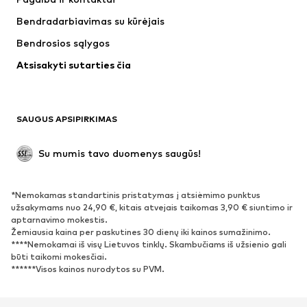
Marškinėliai ir palaidinės
Kelnės
Bendradarbiavimas su kūrėjais
Striukės
Megztiniai ir megzti drabužiai
Bendrosios sąlygos
Apatiniai
Palaidinės ir tunikos
Atsisakyti sutarties čia
Paltai
Sijonai
Maudymosi drabužiai
Džemperiai
Švarkai
Kombinezonai
SAUGUS APSIPIRKIMAS
Dideli dydžiai
Drabužiai nėščiosioms
Proginiai
Išskirtiniai
Su mumis tavo duomenys saugūs!
Antrinis panaudojimas
*Nemokamas standartinis pristatymas į atsiėmimo punktus
BATAI
užsakymams nuo 24,90 €, kitais atvejais taikomas 3,90 € siuntimo ir
aptarnavimo mokestis.
Naujienos
Šiuo metu paklausu
Žemiausia kaina per paskutines 30 dienų iki kainos sumažinimo.
****Nemokamai iš visų Lietuvos tinklų. Skambučiams iš užsienio gali
Sportbačiai
Aulinukai
būti taikomi mokesčiai.
Batai su kulniukais
Auliniai batai
******Visos kainos nurodytos su PVM.
Basutės ir šlepetės
Bateliai
Sportiniai batai
Balerinos