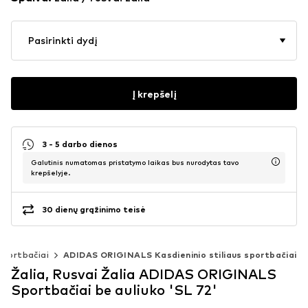
Pasirinkti dydį
Į krepšelį
3 - 5 darbo dienos
Galutinis numatomas pristatymo laikas bus nurodytas tavo
krepšelyje.
30 dienų grąžinimo teisė
 sportbačiai
ADIDAS ORIGINALS Kasdieninio stiliaus sportbačiai
Žalia, Rusvai Žalia ADIDAS ORIGINALS
Sportbačiai be auliuko 'SL 72'