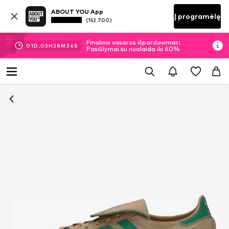
ABOUT YOU App
Į programėlę
(152 700)
Finalinis vasaros išpardavimas:
01
D.
03
H
28
M
33
S
Pasiūlymai su nuolaida iki 60%