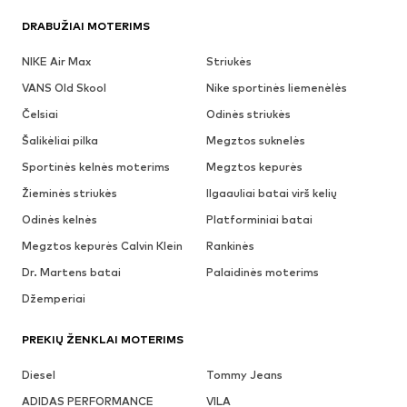
DRABUŽIAI MOTERIMS
NIKE Air Max
Striukės
VANS Old Skool
Nike sportinės liemenėlės
Čelsiai
Odinės striukės
Šalikėliai pilka
Megztos suknelės
Sportinės kelnės moterims
Megztos kepurės
Žieminės striukės
Ilgaauliai batai virš kelių
Odinės kelnės
Platforminiai batai
Megztos kepurės Calvin Klein
Rankinės
Dr. Martens batai
Palaidinės moterims
Džemperiai
PREKIŲ ŽENKLAI MOTERIMS
Diesel
Tommy Jeans
ADIDAS PERFORMANCE
VILA