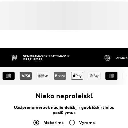
NEMOKAMAS PRISTATYMAS* IR
APMOKĖ
GRĄŽINIMAS
Nieko nepraleisk!
Užsiprenumeruok naujienlaiškį ir gauk išskirtinius
pasiūlymus
Moterims
Vyrams