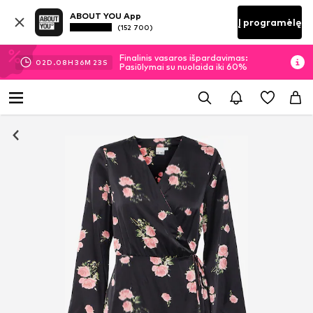
ABOUT YOU App
Į programėlę
(152 700)
Finalinis vasaros išpardavimas:
02
D.
08
H
36
M
23
S
Pasiūlymai su nuolaida iki 60%