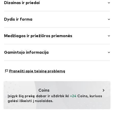
Dizainas ir priedai
Su žiedų / gėlių raštais
Dydis ir forma
V formos iškirptė
Apvyniojamas
Rankovės ilgis: ilgomis rankovėmis
Su juostele / virvele
Medžiagos ir priežiūros priemonės
Ilgis: 7/8 ilgio
Skirta surišti / užrišti
Pritaikomumas: Įprastas prigludimas
Pilnai raštuota
Medžiaga: 100% Poliesteris – PES
Gamintojo informacija
Krintanti medžiaga
Dydžių lentelė
Kilmės šalis: Kinija
Prekės Nr.
ICH2481001000001
DK Company Vejle A/S
Edisonvej 4
Pranešti apie teisinę problemą
7100 Vejle
DK
nabu@dkcompany.com
Coins
Įsigyk šią prekę dabar ir uždirbk iki 
+24
 Coins, kuriuos 
galėsi iškeisti į nuolaidas.