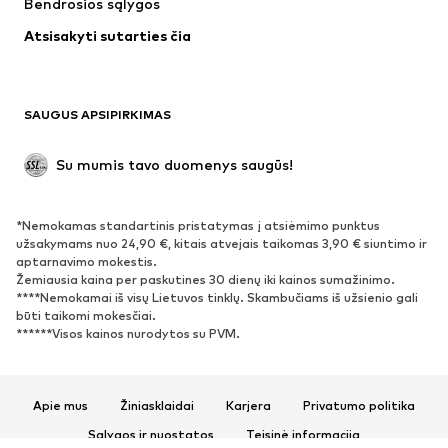
Bendrosios sąlygos
Apatiniai
Palaidinės ir tunikos
Atsisakyti sutarties čia
Paltai
Sijonai
Maudymosi drabužiai
Džemperiai
Švarkai
Kombinezonai
SAUGUS APSIPIRKIMAS
Dideli dydžiai
Drabužiai nėščiosioms
Proginiai
Išskirtiniai
Su mumis tavo duomenys saugūs!
Antrinis panaudojimas
*Nemokamas standartinis pristatymas į atsiėmimo punktus
BATAI
užsakymams nuo 24,90 €, kitais atvejais taikomas 3,90 € siuntimo ir
aptarnavimo mokestis.
Naujienos
Šiuo metu paklausu
Žemiausia kaina per paskutines 30 dienų iki kainos sumažinimo.
****Nemokamai iš visų Lietuvos tinklų. Skambučiams iš užsienio gali
Sportbačiai
Aulinukai
būti taikomi mokesčiai.
Batai su kulniukais
Auliniai batai
******Visos kainos nurodytos su PVM.
Basutės ir šlepetės
Bateliai
Sportiniai batai
Balerinos
Apie mus
Žiniasklaidai
Karjera
Privatumo politika
Įsispiriami bateliai
Šlepetės
Sąlygos ir nuostatos
Teisinė informacija
Išskirtiniai