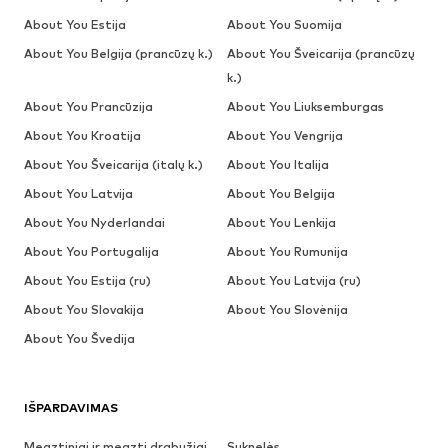
About You Estija
About You Suomija
About You Belgija (prancūzų k.)
About You Šveicarija (prancūzų
k.)
About You Prancūzija
About You Liuksemburgas
About You Kroatija
About You Vengrija
About You Šveicarija (italų k.)
About You Italija
About You Latvija
About You Belgija
About You Nyderlandai
About You Lenkija
About You Portugalija
About You Rumunija
About You Estija (ru)
About You Latvija (ru)
About You Slovakija
About You Slovėnija
About You Švedija
IŠPARDAVIMAS
Megztiniai ir megzti drabužiai
Suknelės