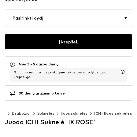
Pasirinkti dydį
Į krepšelį
Nuo 3 - 5 darbo dienų
Galutinis numatomas pristatymo laikas bus nurodytas tavo
krepšelyje.
30 dienų grąžinimo teisė
ims
Drabužiai
Suknelės
Ilgos suknelės
ICHI Ilgos suknelės
Juoda ICHI Suknelė 'IX ROSE'