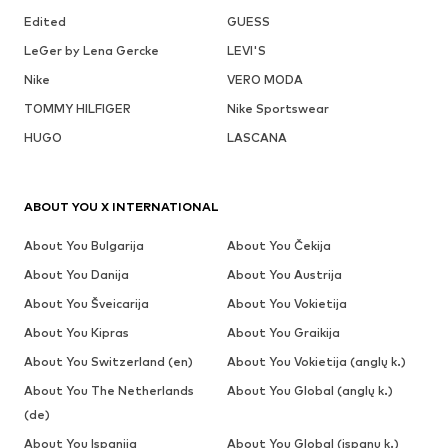
Edited
GUESS
LeGer by Lena Gercke
LEVI'S
Nike
VERO MODA
TOMMY HILFIGER
Nike Sportswear
HUGO
LASCANA
ABOUT YOU X INTERNATIONAL
About You Bulgarija
About You Čekija
About You Danija
About You Austrija
About You Šveicarija
About You Vokietija
About You Kipras
About You Graikija
About You Switzerland (en)
About You Vokietija (anglų k.)
About You The Netherlands
About You Global (anglų k.)
(de)
About You Ispanija
About You Global (ispanų k.)