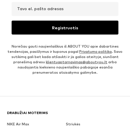
Tavo el. pašto adresas
Registruotis
Norėčiau gauti naujienlaiškius iš ABOUT YOU apie dabartines
tendencijas, pasiūlymus ir kuponus pagal
Privatumo politika
. Savo
sutikimą gali bet kada atšaukti ir jis galios ateityje, siunčiant
pranešimą adresu
klientuaptarnavimas@aboutyou.lt
arba
naudojantis kiekvieno naujienlaiškio pabaigoje esančia
prenumeratos atsisakymo galimybe.
DRABUŽIAI MOTERIMS
NIKE Air Max
Striukės