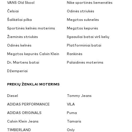
VANS Old Skool
Nike sportinės liemenėlės
Čelsiai
Odinės striukės
Šalikėliai pilka
Megztos suknelės
Sportinės kelnės moterims
Megztos kepurės
Žieminės striukės
Ilgaauliai batai virš kelių
Odinės kelnės
Platforminiai batai
Megztos kepurės Calvin Klein
Rankinės
Dr. Martens batai
Palaidinės moterims
Džemperiai
PREKIŲ ŽENKLAI MOTERIMS
Diesel
Tommy Jeans
ADIDAS PERFORMANCE
VILA
ADIDAS ORIGINALS
Puma
Calvin Klein Jeans
Tamaris
TIMBERLAND
Only