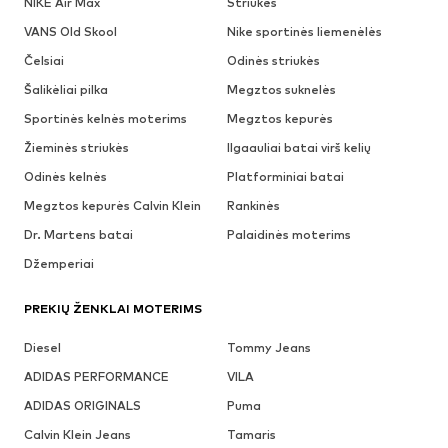
NIKE Air Max
Striukės
VANS Old Skool
Nike sportinės liemenėlės
Čelsiai
Odinės striukės
Šalikėliai pilka
Megztos suknelės
Sportinės kelnės moterims
Megztos kepurės
Žieminės striukės
Ilgaauliai batai virš kelių
Odinės kelnės
Platforminiai batai
Megztos kepurės Calvin Klein
Rankinės
Dr. Martens batai
Palaidinės moterims
Džemperiai
PREKIŲ ŽENKLAI MOTERIMS
Diesel
Tommy Jeans
ADIDAS PERFORMANCE
VILA
ADIDAS ORIGINALS
Puma
Calvin Klein Jeans
Tamaris