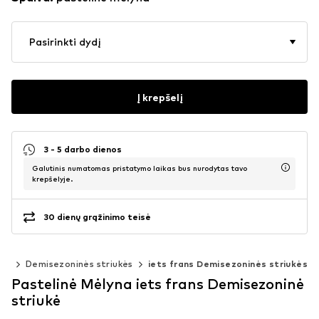
Pasirinkti dydį
Į krepšelį
3 - 5 darbo dienos
Galutinis numatomas pristatymo laikas bus nurodytas tavo
krepšelyje.
30 dienų grąžinimo teisė
kės
Demisezoninės striukės
iets frans Demisezoninės striukės
Pastelinė Mėlyna iets frans Demisezoninė
striukė