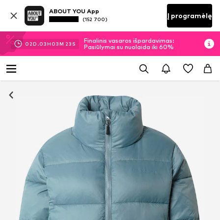
ABOUT YOU App
Į programėlę
(152 700)
Finalinis vasaros išpardavimas:
02
D.
03
H
03
M
23
S
Pasiūlymai su nuolaida iki 60%