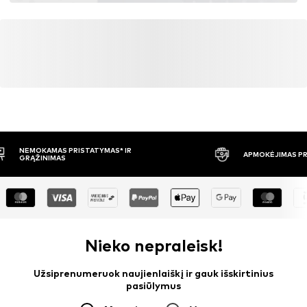
APMOKĖJIMAS PRISTAČIUS
30 DIENŲ 
Nieko nepraleisk!
Užsiprenumeruok naujienlaiškį ir gauk išskirtinius
pasiūlymus