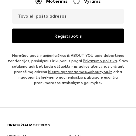
Moterims
Vyrams
Tavo el. pašto adresas
Registruotis
Norėčiau gauti naujienlaiškius iš ABOUT YOU apie dabartines
tendencijas, pasiūlymus ir kuponus pagal
Privatumo politika
. Savo
sutikimą gali bet kada atšaukti ir jis galios ateityje, siunčiant
pranešimą adresu
klientuaptarnavimas@aboutyou.lt
arba
naudojantis kiekvieno naujienlaiškio pabaigoje esančia
prenumeratos atsisakymo galimybe.
DRABUŽIAI MOTERIMS