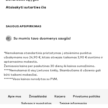
Apatiniai
Palaidinės ir tunikos
Atsisakyti sutarties čia
Paltai
Sijonai
Maudymosi drabužiai
Džemperiai
Švarkai
Kombinezonai
SAUGUS APSIPIRKIMAS
Dideli dydžiai
Drabužiai nėščiosioms
Proginiai
Išskirtiniai
Su mumis tavo duomenys saugūs!
Antrinis panaudojimas
*Nemokamas standartinis pristatymas į atsiėmimo punktus
BATAI
užsakymams nuo 24,90 €, kitais atvejais taikomas 3,90 € siuntimo ir
aptarnavimo mokestis.
Naujienos
Šiuo metu paklausu
Žemiausia kaina per paskutines 30 dienų iki kainos sumažinimo.
****Nemokamai iš visų Lietuvos tinklų. Skambučiams iš užsienio gali
Sportbačiai
Aulinukai
būti taikomi mokesčiai.
Batai su kulniukais
Auliniai batai
******Visos kainos nurodytos su PVM.
Basutės ir šlepetės
Bateliai
Sportiniai batai
Balerinos
Apie mus
Žiniasklaidai
Karjera
Privatumo politika
Įsispiriami bateliai
Šlepetės
Sąlygos ir nuostatos
Teisinė informacija
Išskirtiniai