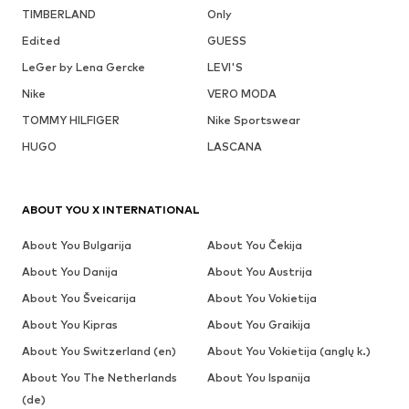
TIMBERLAND
Only
Edited
GUESS
LeGer by Lena Gercke
LEVI'S
Nike
VERO MODA
TOMMY HILFIGER
Nike Sportswear
HUGO
LASCANA
ABOUT YOU X INTERNATIONAL
About You Bulgarija
About You Čekija
About You Danija
About You Austrija
About You Šveicarija
About You Vokietija
About You Kipras
About You Graikija
About You Switzerland (en)
About You Vokietija (anglų k.)
About You The Netherlands
About You Ispanija
(de)