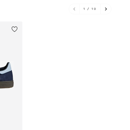
1
/
10