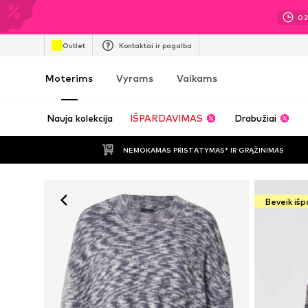
0
Outlet
Kontaktai ir pagalba
Moterims
Vyrams
Vaikams
Nauja kolekcija
IŠPARDAVIMAS
Drabužiai
NEMOKAMAS PRISTATYMAS* IR GRĄŽINIMAS
Beveik iš