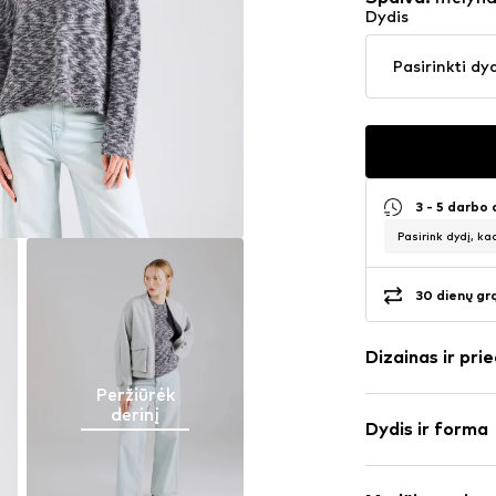
Dydis
Pasirinkti dy
3 - 5 darbo
Pasirink dydį, ka
30 dienų gr
Dizainas ir prie
Peržiūrėk
Mišinys
derinį
Dydis ir forma
Apskrita kaklo
Apvadas / me
Rankovės ilgi
Pečius priden