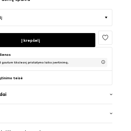
dį
Į krepšelį
 dienos
d gautum tikslesnį pristatymo laiko įvertinimą.
ąžinimo teisė
dai
 iškirptė
gzta apykaklė
s: ilgomis rankovėmis
giančios rankovės