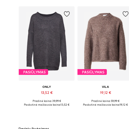
PASIŪLYMAS
PASIŪLYMAS
ONLY
VILA
13,52 €
19,12 €
Pradinė kaina: 39,99 €
Pradinė kaina: 59,99 €
Galimi dydžiai: XS, S, M
Galimi dydžiai: M, L, XL
Paskutinė mažiausia kaina:
13,52 €
Paskutinė mažiausia kaina:
19,12 €
Į krepšelį
Į krepšelį
Derinių įkvėpimas