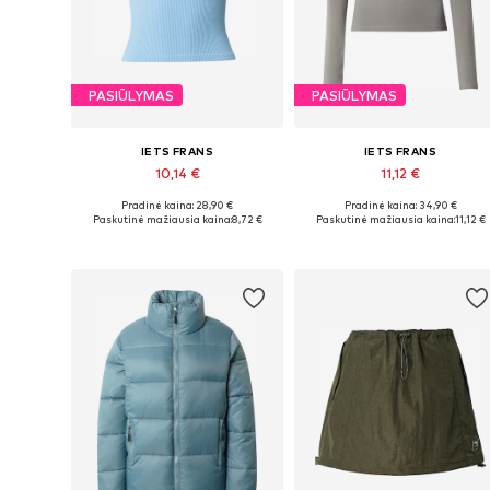
PASIŪLYMAS
PASIŪLYMAS
IETS FRANS
IETS FRANS
10,14 €
11,12 €
Pradinė kaina: 28,90 €
Pradinė kaina: 34,90 €
Galimi dydžiai: M, L
Galimi dydžiai: S, M
Paskutinė mažiausia kaina:
8,72 €
Paskutinė mažiausia kaina:
11,12 €
Į krepšelį
Į krepšelį