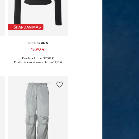
IŠPARDAVIMAS
IETS FRANS
15,90 €
Pradinė kaina: 32,90 €
Galimi dydžiai: S
Paskutinė mažiausia kaina:
11,13 €
Į krepšelį