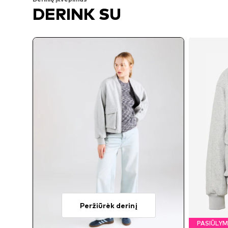
DERINK SU
Peržiūrėk derinį
PASIŪLY