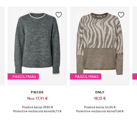
PASIŪLYMAS
PASIŪLYMAS
PIECES
ONLY
Nuo 17,91 €
18,13 €
Pradinė kaina: 39,90 €
Pradinė kaina: 34,90 €
Galimi dydžiai: XS, M, L, XL, XXL
Galimi dydžiai: XS, S, M, L, XL
Paskutinė mažiausia kaina:
16,73 €
Paskutinė mažiausia kaina:
11,66 €
Į krepšelį
Į krepšelį