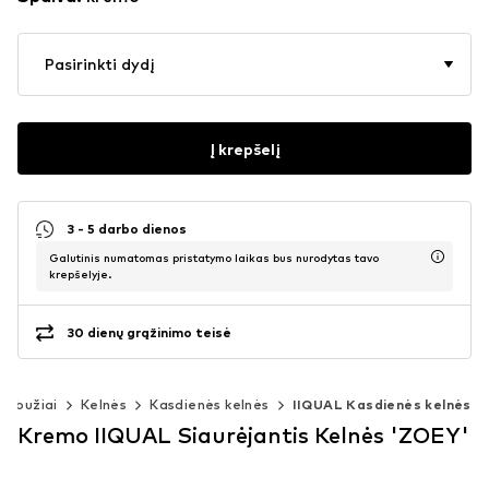
Pasirinkti dydį
Į krepšelį
3 - 5 darbo dienos
Galutinis numatomas pristatymo laikas bus nurodytas tavo
krepšelyje.
30 dienų grąžinimo teisė
rabužiai
Kelnės
Kasdienės kelnės
IIQUAL Kasdienės kelnės
Kremo IIQUAL Siaurėjantis Kelnės 'ZOEY'