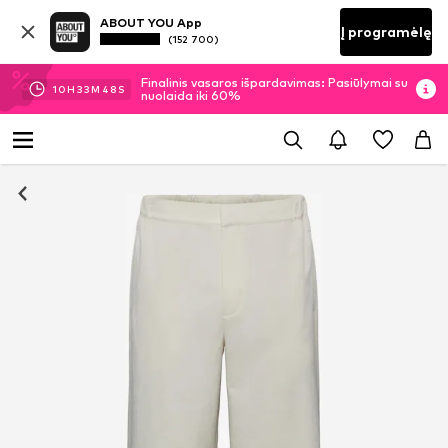
ABOUT YOU App
Į programėlę
(152 700)
Finalinis vasaros išpardavimas: Pasiūlymai su
10
H
33
M
48
S
nuolaida iki 60%