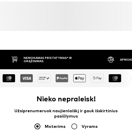
NEMOKAMAS PRISTATYMAS* IR
APMOKĖ
GRĄŽINIMAS
Nieko nepraleisk!
Užsiprenumeruok naujienlaiškį ir gauk išskirtinius
pasiūlymus
Moterims
Vyrams