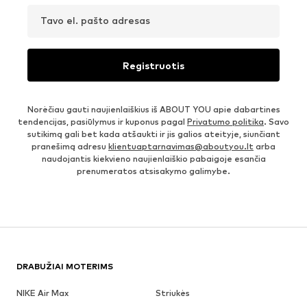
Tavo el. pašto adresas
Registruotis
Norėčiau gauti naujienlaiškius iš ABOUT YOU apie dabartines
tendencijas, pasiūlymus ir kuponus pagal
Privatumo politika
. Savo
sutikimą gali bet kada atšaukti ir jis galios ateityje, siunčiant
pranešimą adresu
klientuaptarnavimas@aboutyou.lt
arba
naudojantis kiekvieno naujienlaiškio pabaigoje esančia
prenumeratos atsisakymo galimybe.
DRABUŽIAI MOTERIMS
NIKE Air Max
Striukės