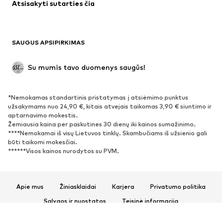
Atsisakyti sutarties čia
Paltai
Sijonai
Maudymosi drabužiai
Džemperiai
Švarkai
Kombinezonai
SAUGUS APSIPIRKIMAS
Dideli dydžiai
Drabužiai nėščiosioms
Proginiai
Išskirtiniai
Su mumis tavo duomenys saugūs!
Antrinis panaudojimas
*Nemokamas standartinis pristatymas į atsiėmimo punktus
BATAI
užsakymams nuo 24,90 €, kitais atvejais taikomas 3,90 € siuntimo ir
aptarnavimo mokestis.
Naujienos
Šiuo metu paklausu
Žemiausia kaina per paskutines 30 dienų iki kainos sumažinimo.
****Nemokamai iš visų Lietuvos tinklų. Skambučiams iš užsienio gali
Sportbačiai
Aulinukai
būti taikomi mokesčiai.
Batai su kulniukais
Auliniai batai
******Visos kainos nurodytos su PVM.
Basutės ir šlepetės
Bateliai
Sportiniai batai
Balerinos
Apie mus
Žiniasklaidai
Karjera
Privatumo politika
Įsispiriami bateliai
Šlepetės
Sąlygos ir nuostatos
Teisinė informacija
Išskirtiniai
Prieinamumas
Produkto sauga