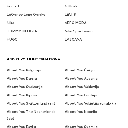
Edited
GUESS
LeGer by Lena Gercke
LEVI'S
Nike
VERO MODA
TOMMY HILFIGER
Nike Sportswear
HUGO
LASCANA
ABOUT YOU X INTERNATIONAL
About You Bulgarija
About You Čekija
About You Danija
About You Austrija
About You Šveicarija
About You Vokietija
About You Kipras
About You Graikija
About You Switzerland (en)
About You Vokietija (anglų k.)
About You The Netherlands
About You Ispanija
(de)
About You Estija
About You Suomija