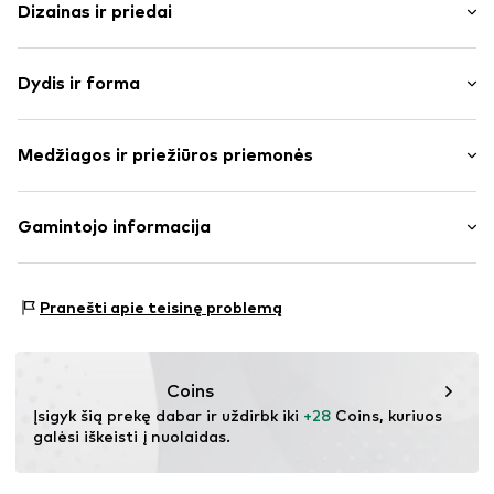
Dizainas ir priedai
Vienspalvis
Dydis ir forma
Elastinga liemenė / apvadas
Apvadas / įleidžiamosios kišenės
Ilgis: ilgas/maksi
Šoninės kišenės
Medžiagos ir priežiūros priemonės
Pritaikomumas: Siaurėjantis
Užrišimo virvelė apsiuve
Juosmens aukštis: aukštas juosmuo
To paties tono atspalvių siūlės
Medžiaga: 82% Poliesteris – PES, 18% Medvilnė
Gamintojo informacija
Prekės Nr.
ILQ0030001000001
Bestseller Textilhandels GmbH
Modering 1
Pranešti apie teisinę problemą
22457 Hamburg
DE
www.bestseller.com
Coins
Įsigyk šią prekę dabar ir uždirbk iki 
+28
 Coins, kuriuos 
galėsi iškeisti į nuolaidas.