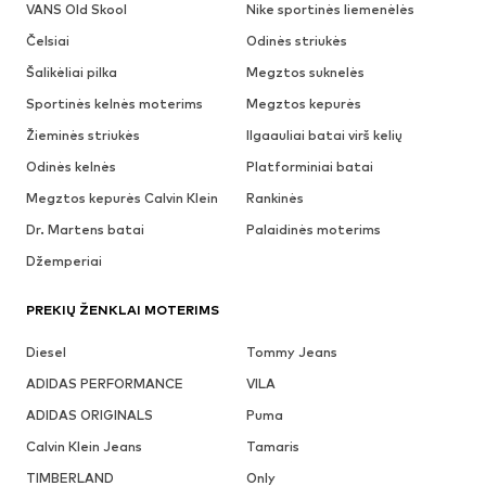
VANS Old Skool
Nike sportinės liemenėlės
Čelsiai
Odinės striukės
Šalikėliai pilka
Megztos suknelės
Sportinės kelnės moterims
Megztos kepurės
Žieminės striukės
Ilgaauliai batai virš kelių
Odinės kelnės
Platforminiai batai
Megztos kepurės Calvin Klein
Rankinės
Dr. Martens batai
Palaidinės moterims
Džemperiai
PREKIŲ ŽENKLAI MOTERIMS
Diesel
Tommy Jeans
ADIDAS PERFORMANCE
VILA
ADIDAS ORIGINALS
Puma
Calvin Klein Jeans
Tamaris
TIMBERLAND
Only