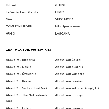
Edited
GUESS
LeGer by Lena Gercke
LEVI'S
Nike
VERO MODA
TOMMY HILFIGER
Nike Sportswear
HUGO
LASCANA
ABOUT YOU X INTERNATIONAL
About You Bulgarija
About You Čekija
About You Danija
About You Austrija
About You Šveicarija
About You Vokietija
About You Kipras
About You Graikija
About You Switzerland (en)
About You Vokietija (anglų k.)
About You The Netherlands
About You Ispanija
(de)
About You Estija
About You Suomija