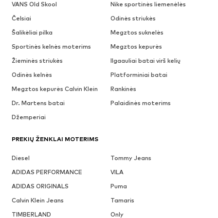
VANS Old Skool
Nike sportinės liemenėlės
Čelsiai
Odinės striukės
Šalikėliai pilka
Megztos suknelės
Sportinės kelnės moterims
Megztos kepurės
Žieminės striukės
Ilgaauliai batai virš kelių
Odinės kelnės
Platforminiai batai
Megztos kepurės Calvin Klein
Rankinės
Dr. Martens batai
Palaidinės moterims
Džemperiai
PREKIŲ ŽENKLAI MOTERIMS
Diesel
Tommy Jeans
ADIDAS PERFORMANCE
VILA
ADIDAS ORIGINALS
Puma
Calvin Klein Jeans
Tamaris
TIMBERLAND
Only