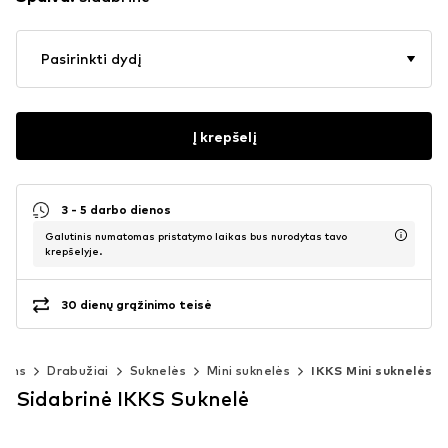
Pasirinkti dydį
Į krepšelį
3 - 5 darbo dienos
Galutinis numatomas pristatymo laikas bus nurodytas tavo
krepšelyje.
30 dienų grąžinimo teisė
rims
Drabužiai
Suknelės
Mini suknelės
IKKS Mini suknelės
Sidabrinė IKKS Suknelė