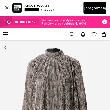
ABOUT YOU App
Į programėlę
(152 700)
Finalinis vasaros išpardavimas:
01
D.
18
H
41
M
16
S
Pasiūlymai su nuolaida iki 60%