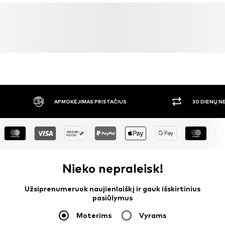
APMOKĖJIMAS PRISTAČIUS
30 DIENŲ 
Nieko nepraleisk!
Užsiprenumeruok naujienlaiškį ir gauk išskirtinius
pasiūlymus
Moterims
Vyrams