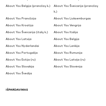
About You Belgija (prancūzų k.)
About You Šveicarija (prancūzų
k.)
About You Prancūzija
About You Liuksemburgas
About You Kroatija
About You Vengrija
About You Šveicarija (italų k.)
About You Italija
About You Latvija
About You Belgija
About You Nyderlandai
About You Lenkija
About You Portugalija
About You Rumunija
About You Estija (ru)
About You Latvija (ru)
About You Slovakija
About You Slovėnija
About You Švedija
IŠPARDAVIMAS
Megztiniai ir megzti drabužiai
Suknelės
Džinsai
Striukės