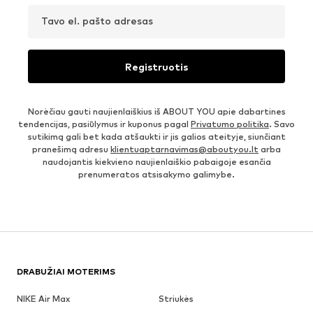
Tavo el. pašto adresas
Registruotis
Norėčiau gauti naujienlaiškius iš ABOUT YOU apie dabartines
tendencijas, pasiūlymus ir kuponus pagal
Privatumo politika
. Savo
sutikimą gali bet kada atšaukti ir jis galios ateityje, siunčiant
pranešimą adresu
klientuaptarnavimas@aboutyou.lt
arba
naudojantis kiekvieno naujienlaiškio pabaigoje esančia
prenumeratos atsisakymo galimybe.
DRABUŽIAI MOTERIMS
NIKE Air Max
Striukės