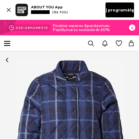
ABOUT YOU App
Į programėlę
(152 700)
Finalinis vasaros išpardavimas:
02
D.
08
H
43
M
01
S
Pasiūlymai su nuolaida iki 60%