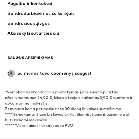
Pagalba ir kontaktai
Marškinėliai ir palaidinės
Kelnės
Bendradarbiavimas su kūrėjais
Striukės
Megztiniai ir megzti drabužiai
Bendrosios sąlygos
Apatiniai
Palaidinės ir tunikos
Atsisakyti sutarties čia
Paltai
Sijonai
Maudymosi drabužiai
Džemperiai
Švarkai
Kombinezonai
SAUGUS APSIPIRKIMAS
Dideli dydžiai
Drabužiai nėščiosioms
Proginiai
Išskirtiniai
Su mumis tavo duomenys saugūs!
Antrinis panaudojimas
*Nemokamas standartinis pristatymas į atsiėmimo punktus
BATAI
užsakymams nuo 24,90 €, kitais atvejais taikomas 3,90 € siuntimo ir
aptarnavimo mokestis.
Naujienos
Šiuo metu paklausu
Žemiausia kaina per paskutines 30 dienų iki kainos sumažinimo.
****Nemokamai iš visų Lietuvos tinklų. Skambučiams iš užsienio gali
Sportbačiai
Aulinukai
būti taikomi mokesčiai.
Batai su kulniukais
Auliniai batai
******Visos kainos nurodytos su PVM.
Basutės ir šlepetės
Bateliai