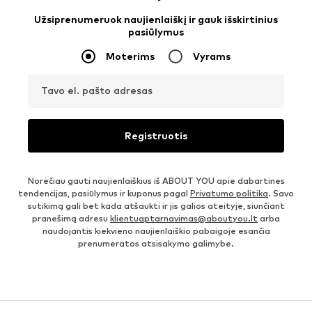
Užsiprenumeruok naujienlaiškį ir gauk išskirtinius
pasiūlymus
Moterims
Vyrams
Tavo el. pašto adresas
Registruotis
Norėčiau gauti naujienlaiškius iš ABOUT YOU apie dabartines
tendencijas, pasiūlymus ir kuponus pagal
Privatumo politika
. Savo
sutikimą gali bet kada atšaukti ir jis galios ateityje, siunčiant
pranešimą adresu
klientuaptarnavimas@aboutyou.lt
arba
naudojantis kiekvieno naujienlaiškio pabaigoje esančia
prenumeratos atsisakymo galimybe.