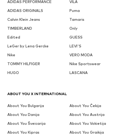
ADIDAS PERFORMANCE
VILA
ADIDAS ORIGINALS
Puma
Calvin Klein Jeans
Tamaris
TIMBERLAND
Only
Edited
GUESS
LeGer by Lena Gercke
LEVI'S
Nike
VERO MODA
TOMMY HILFIGER
Nike Sportswear
HUGO
LASCANA
ABOUT YOU X INTERNATIONAL
About You Bulgarija
About You Čekija
About You Danija
About You Austrija
About You Šveicarija
About You Vokietija
About You Kipras
About You Graikija