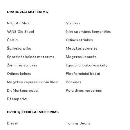
DRABUŽIAI MOTERIMS
NIKE Air Max
Striukės
VANS Old Skool
Nike sportinės liemenėlės
Čelsiai
Odinės striukės
Šalikėliai pilka
Megztos suknelės
Sportinės kelnės moterims
Megztos kepurės
Žieminės striukės
Ilgaauliai batai virš kelių
Odinės kelnės
Platforminiai batai
Megztos kepurės Calvin Klein
Rankinės
Dr. Martens batai
Palaidinės moterims
Džemperiai
PREKIŲ ŽENKLAI MOTERIMS
Diesel
Tommy Jeans