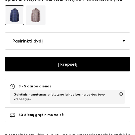
Pasirinkti dydį
Į krepšelį
3 - 5 darbo dienos
Galutinis numatomas pristatymo laikas bus nurodytas tavo
krepšelyje.
30 dienų grąžinimo teisė
Demisezoninės striukės
ILSE JACOBSEN Demisezoninės striukės