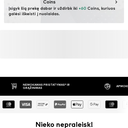
Nelyginti
Coins
Nebalinti
Įsigyk šią prekę dabar ir uždirbk iki 
+60
 Coins, kuriuos 
Lengvos priežiūros skalbimas 30 °C temperatūroje
galėsi iškeisti į nuolaidas.
NEMOKAMAS PRISTATYMAS* IR
APMOKĖ
GRĄŽINIMAS
Nieko nepraleisk!