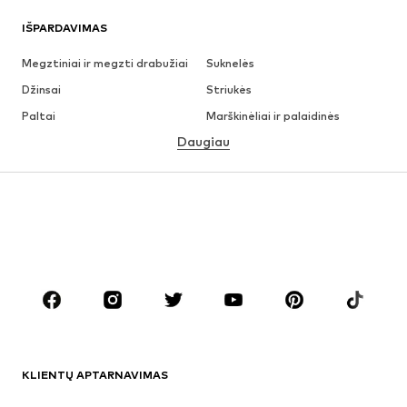
IŠPARDAVIMAS
Megztiniai ir megzti drabužiai
Suknelės
Džinsai
Striukės
Paltai
Marškinėliai ir palaidinės
Daugiau
Kelnės
Apatiniai
Sijonai
Palaidinės ir tunikos
Džemperiai
Švarkai
Maudymosi drabužiai
Kombinezonai
Dideli dydžiai
Drabužiai nėščiosioms
Batai
Sportas
Aksesuarai
Premium
DRABUŽIAI
KLIENTŲ APTARNAVIMAS
Naujienos
Šiuo metu paklausu
Suknelės
Džinsai