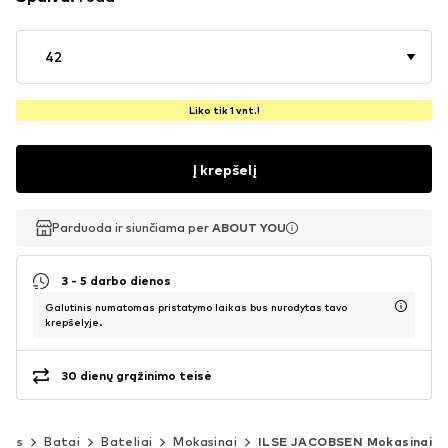
42
Liko tik 1 vnt.!
Į krepšelį
Parduoda ir siunčiama per
Parduoda ir siunčiama per
ABOUT YOU
ABOUT YOU
3 - 5 darbo dienos
Galutinis numatomas pristatymo laikas bus nurodytas tavo
krepšelyje.
30 dienų grąžinimo teisė
ims
Batai
Bateliai
Mokasinai
ILSE JACOBSEN Mokasinai