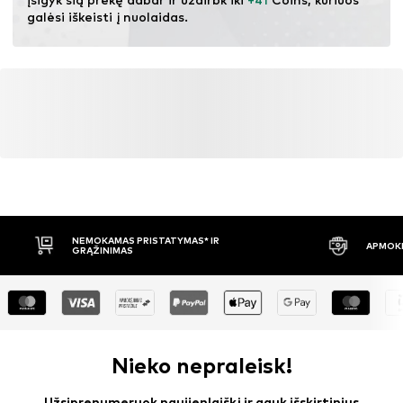
galėsi iškeisti į nuolaidas.
NEMOKAMAS PRISTATYMAS* IR
APMOKĖ
GRĄŽINIMAS
Nieko nepraleisk!
Užsiprenumeruok naujienlaiškį ir gauk išskirtinius