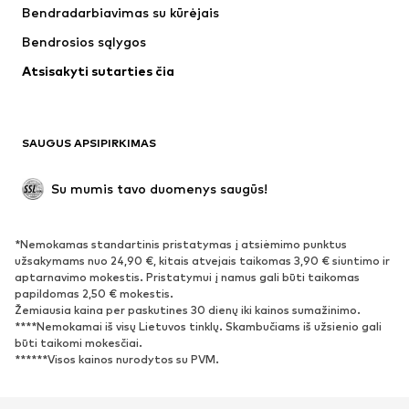
Bendradarbiavimas su kūrėjais
Striukės
Megztiniai ir megzti drabužiai
Bendrosios sąlygos
Apatiniai
Palaidinės ir tunikos
Atsisakyti sutarties čia
Paltai
Sijonai
Maudymosi drabužiai
Džemperiai
Švarkai
Kombinezonai
SAUGUS APSIPIRKIMAS
Dideli dydžiai
Drabužiai nėščiosioms
Proginiai
Išskirtiniai
Su mumis tavo duomenys saugūs!
Antrinis panaudojimas
*Nemokamas standartinis pristatymas į atsiėmimo punktus
BATAI
užsakymams nuo 24,90 €, kitais atvejais taikomas 3,90 € siuntimo ir
aptarnavimo mokestis. Pristatymui į namus gali būti taikomas
Naujienos
Šiuo metu paklausu
papildomas 2,50 € mokestis.
Žemiausia kaina per paskutines 30 dienų iki kainos sumažinimo.
Sportbačiai
Aulinukai
****Nemokamai iš visų Lietuvos tinklų. Skambučiams iš užsienio gali
Batai su kulniukais
Auliniai batai
būti taikomi mokesčiai.
******Visos kainos nurodytos su PVM.
Basutės ir šlepetės
Bateliai
Sportiniai batai
Balerinos