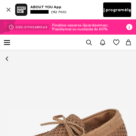
ABOUT YOU App
Į programėlę
(152 700)
Finalinis vasaros išpardavimas:
03
D.
07
H
06
M
03
S
Pasiūlymai su nuolaida iki 60%