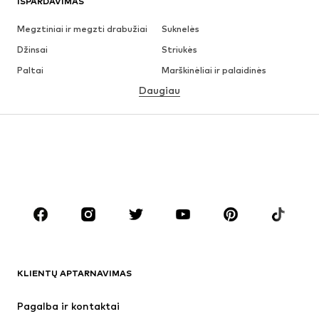
IŠPARDAVIMAS
Megztiniai ir megzti drabužiai
Suknelės
Džinsai
Striukės
Paltai
Marškinėliai ir palaidinės
Daugiau
Kelnės
Apatiniai
Sijonai
Palaidinės ir tunikos
Džemperiai
Švarkai
Maudymosi drabužiai
Kombinezonai
Dideli dydžiai
Drabužiai nėščiosioms
Batai
Sportas
Aksesuarai
Premium
DRABUŽIAI
KLIENTŲ APTARNAVIMAS
Naujienos
Šiuo metu paklausu
Suknelės
Džinsai
Pagalba ir kontaktai
Marškinėliai ir palaidinės
Kelnės