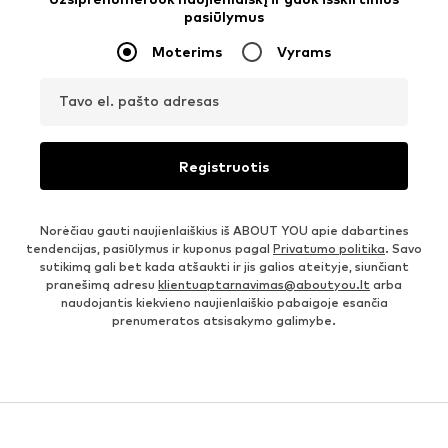
pasiūlymus
Moterims
Vyrams
Tavo el. pašto adresas
Registruotis
Norėčiau gauti naujienlaiškius iš ABOUT YOU apie dabartines
tendencijas, pasiūlymus ir kuponus pagal
Privatumo politika
. Savo
sutikimą gali bet kada atšaukti ir jis galios ateityje, siunčiant
pranešimą adresu
klientuaptarnavimas@aboutyou.lt
arba
naudojantis kiekvieno naujienlaiškio pabaigoje esančia
prenumeratos atsisakymo galimybe.