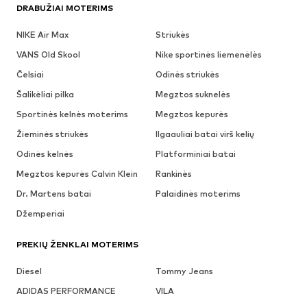
DRABUŽIAI MOTERIMS
NIKE Air Max
Striukės
VANS Old Skool
Nike sportinės liemenėlės
Čelsiai
Odinės striukės
Šalikėliai pilka
Megztos suknelės
Sportinės kelnės moterims
Megztos kepurės
Žieminės striukės
Ilgaauliai batai virš kelių
Odinės kelnės
Platforminiai batai
Megztos kepurės Calvin Klein
Rankinės
Dr. Martens batai
Palaidinės moterims
Džemperiai
PREKIŲ ŽENKLAI MOTERIMS
Diesel
Tommy Jeans
ADIDAS PERFORMANCE
VILA