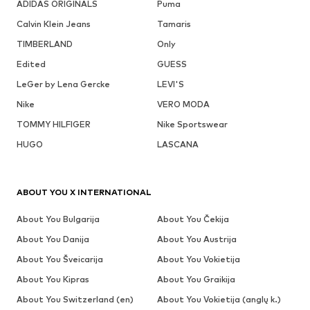
ADIDAS ORIGINALS
Puma
Calvin Klein Jeans
Tamaris
TIMBERLAND
Only
Edited
GUESS
LeGer by Lena Gercke
LEVI'S
Nike
VERO MODA
TOMMY HILFIGER
Nike Sportswear
HUGO
LASCANA
ABOUT YOU X INTERNATIONAL
About You Bulgarija
About You Čekija
About You Danija
About You Austrija
About You Šveicarija
About You Vokietija
About You Kipras
About You Graikija
About You Switzerland (en)
About You Vokietija (anglų k.)