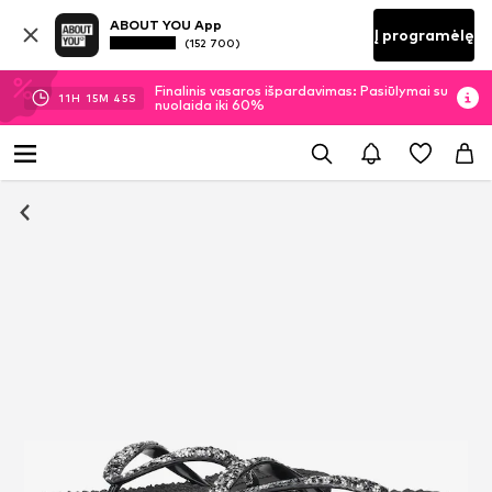
ABOUT YOU App
Į programėlę
(152 700)
Finalinis vasaros išpardavimas: Pasiūlymai su
11
H
15
M
44
S
nuolaida iki 60%