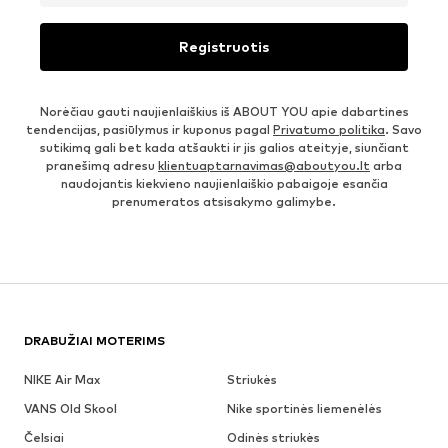
Registruotis
Norėčiau gauti naujienlaiškius iš ABOUT YOU apie dabartines
tendencijas, pasiūlymus ir kuponus pagal
Privatumo politika
. Savo
sutikimą gali bet kada atšaukti ir jis galios ateityje, siunčiant
pranešimą adresu
klientuaptarnavimas@aboutyou.lt
arba
naudojantis kiekvieno naujienlaiškio pabaigoje esančia
prenumeratos atsisakymo galimybe.
DRABUŽIAI MOTERIMS
NIKE Air Max
Striukės
VANS Old Skool
Nike sportinės liemenėlės
Čelsiai
Odinės striukės