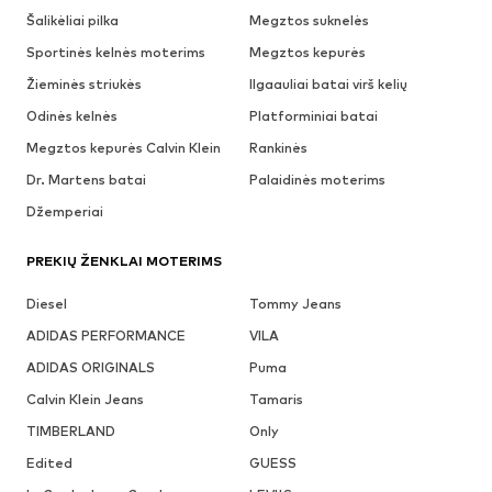
Šalikėliai pilka
Megztos suknelės
Sportinės kelnės moterims
Megztos kepurės
Žieminės striukės
Ilgaauliai batai virš kelių
Odinės kelnės
Platforminiai batai
Megztos kepurės Calvin Klein
Rankinės
Dr. Martens batai
Palaidinės moterims
Džemperiai
PREKIŲ ŽENKLAI MOTERIMS
Diesel
Tommy Jeans
ADIDAS PERFORMANCE
VILA
ADIDAS ORIGINALS
Puma
Calvin Klein Jeans
Tamaris
TIMBERLAND
Only
Edited
GUESS