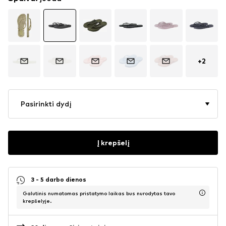
+
2
Pasirinkti dydį
Į krepšelį
3 - 5 darbo dienos
Galutinis numatomas pristatymo laikas bus nurodytas tavo
krepšelyje.