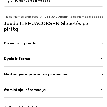
30 dienų grąžinimo teisė
s
Įsispiriamos šlepetės
ILSE JACOBSEN Įsispiriamos šlepetės
Juoda ILSE JACOBSEN Šlepetės per
pirštą
Dizainas ir priedai
Atvira noselė
Dydis ir forma
Paminkštintas vidpadis
Neslystantis padas
Kulno aukštis: Plokščia pakulnė (0–3 cm)
Su dekoratyviniais akmenimis
Medžiagos ir priežiūros priemonės
Žibantis
Dydžių lentelė
Lankstūs bėgimo padai
Išorinė medžiaga: Sintetika
Gamintojo informacija
Slidus
Pamušalas ir vidpadis: Sintetika
Prekės Nr.
IJH0052005000001
IJH A/S
Padas: Plastikas
Holmenevej 31