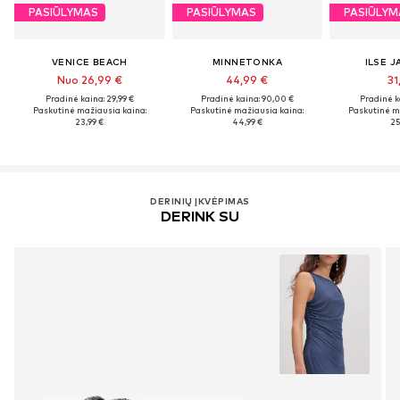
PASIŪLYMAS
PASIŪLYMAS
PASIŪLYM
VENICE BEACH
MINNETONKA
ILSE 
Nuo 26,99 €
44,99 €
31
Pradinė kaina: 29,99 €
Pradinė kaina: 90,00 €
Pradinė k
Paskutinė mažiausia kaina:
Paskutinė mažiausia kaina:
Paskutinė m
23,99 €
44,99 €
25
DERINIŲ ĮKVĖPIMAS
DERINK SU