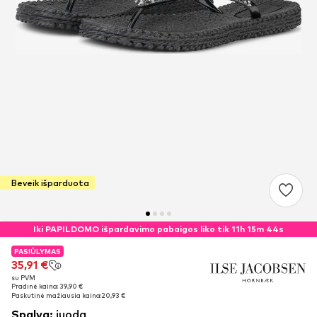
Beveik išparduota
Iki PAPILDOMO išpardavimo pabaigos liko tik 11h 15m 43s
PASIŪLYMAS
PASIŪLYMAS
35,91 €
35,91 €
su PVM
su PVM
Pradinė kaina: 39,90 €
Pradinė kaina: 39,90 €
Paskutinė mažiausia kaina:
Paskutinė mažiausia kaina:
20,93 €
20,93 €
Spalva
:
juoda