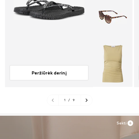
Peržiūrėk derinį
1
/
9
Sekti