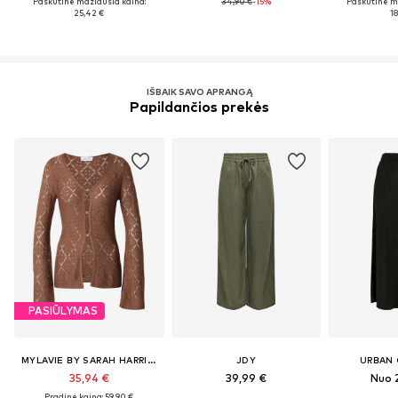
Paskutinė mažiausia kaina:
34,90 €
-15%
Paskutinė m
25,42 €
18
IŠBAIK SAVO APRANGĄ
Papildančios prekės
PASIŪLYMAS
MYLAVIE BY SARAH HARRISON
JDY
URBAN 
35,94 €
39,99 €
Nuo 
Pradinė kaina: 59,90 €