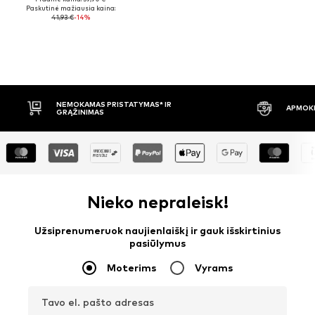
Paskutinė mažiausia kaina:
41,93 €
-14%
OKAMAS PRISTATYMAS* IR
APMOKĖJIMAS PRISTAČIU
ŽINIMAS
Nieko nepraleisk!
Užsiprenumeruok naujienlaiškį ir gauk išskirtinius
pasiūlymus
Moterims
Vyrams
Tavo el. pašto adresas