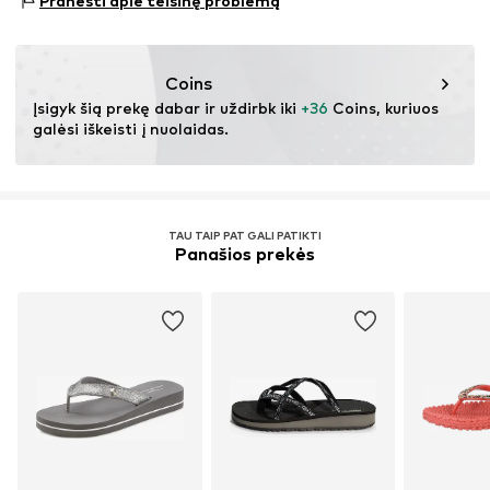
Pranešti apie teisinę problemą
3140 Aalsgaarde
DK
bianca.h@ilsejacobsen.com
Coins
Įsigyk šią prekę dabar ir uždirbk iki 
+36
 Coins, kuriuos 
galėsi iškeisti į nuolaidas.
TAU TAIP PAT GALI PATIKTI
Panašios prekės