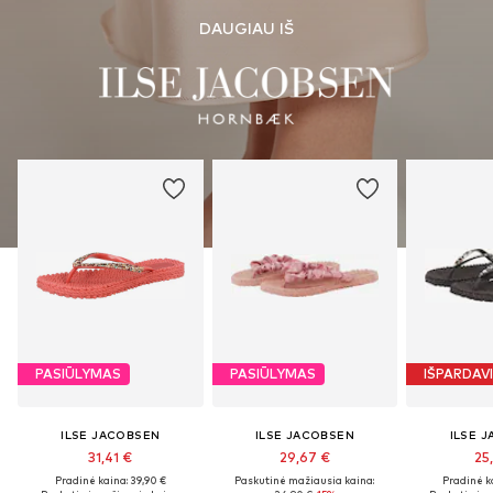
DAUGIAU IŠ
PASIŪLYMAS
PASIŪLYMAS
IŠPARDAV
ILSE JACOBSEN
ILSE JACOBSEN
ILSE 
31,41 €
29,67 €
25
Pradinė kaina: 39,90 €
Paskutinė mažiausia kaina:
Pradinė k