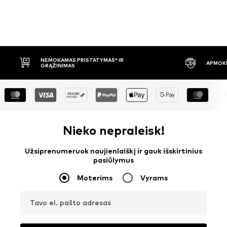
APMOKĖJIMAS PRISTAČIUS
30 DIENŲ 
Nieko nepraleisk!
Užsiprenumeruok naujienlaiškį ir gauk išskirtinius
pasiūlymus
Moterims
Vyrams
Tavo el. pašto adresas