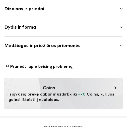
Dizainas ir priedai
Vienspalvis
Dydis ir forma
Lietpaltis
Apykaklės atvartas
Ilgis: Trumpas modelis
Juosmens diržas
Medžiagos ir priežiūros priemonės
Pritaikomumas: Įprastas prigludimas
Lygi medžiaga
Be pamušalo
Dydžių lentelė
Medžiaga: 100% Poliesteris – PES
Užsegimas sagomis
Pranešti apie teisinę problemą
Prekės Nr.
IBE0152001000001
Coins
Įsigyk šią prekę dabar ir uždirbk iki 
+70
 Coins, kuriuos 
galėsi iškeisti į nuolaidas.
TAU TAIP PAT GALI PATIKTI