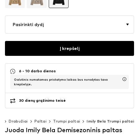
Pasirinkti dydį
Į krepšelį
6 - 10 darbo dienos
Galutinis numatomas pristatymo laikas bus nurodytas tavo
krepšelyje.
30 dienų grąžinimo teisė
s
Drabužiai
Paltai
Trumpi paltai
Imily Bela Trumpi paltai
Juoda Imily Bela Demisezoninis paltas