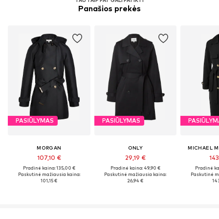
Panašios prekės
PASIŪLYMAS
PASIŪLYMAS
PASIŪLYM
MORGAN
ONLY
MICHAEL M
107,10 €
29,19 €
143
Pradinė kaina: 135,00 €
Pradinė kaina: 49,90 €
Pradinė ka
Paskutinė mažiausia kaina:
Paskutinė mažiausia kaina:
Paskutinė m
101,15 €
26,94 €
14