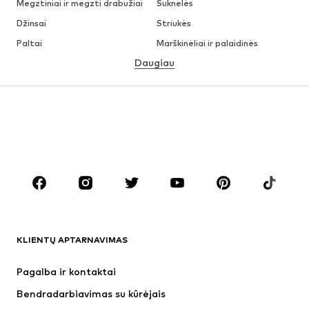
Megztiniai ir megzti drabužiai
Suknelės
Džinsai
Striukės
Paltai
Marškinėliai ir palaidinės
Daugiau
Kelnės
Apatiniai
Sijonai
Palaidinės ir tunikos
Džemperiai
Švarkai
Maudymosi drabužiai
Kombinezonai
Dideli dydžiai
Drabužiai nėščiosioms
Batai
Sportas
Aksesuarai
Premium
DRABUŽIAI
KLIENTŲ APTARNAVIMAS
Naujienos
Šiuo metu paklausu
Suknelės
Džinsai
Pagalba ir kontaktai
Marškinėliai ir palaidinės
Kelnės
Bendradarbiavimas su kūrėjais
Striukės
Megztiniai ir megzti drabužiai