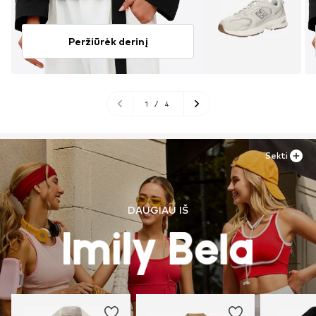
Peržiūrėk derinį
1
/
4
Sekti
DAUGIAU IŠ