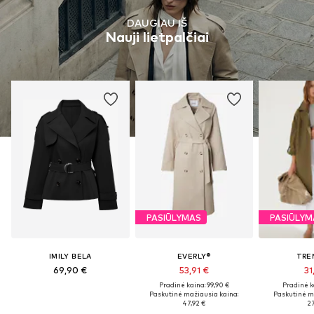
DAUGIAU IŠ
Nauji lietpalčiai
PASIŪLYMAS
PASIŪLYM
IMILY BELA
EVERLY®
TRE
69,90 €
53,91 €
31
Pradinė kaina: 99,90 €
Pradinė k
Paskutinė mažiausia kaina:
Paskutinė m
47,92 €
27