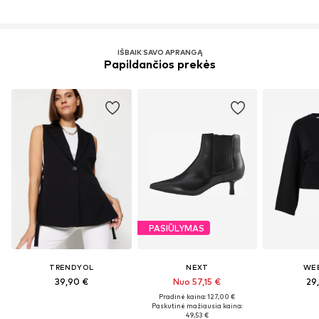
IŠBAIK SAVO APRANGĄ
Papildančios prekės
PASIŪLYMAS
TRENDYOL
NEXT
WE
39,90 €
Nuo 57,15 €
29
Pradinė kaina: 127,00 €
Paskutinė mažiausia kaina:
49,53 €