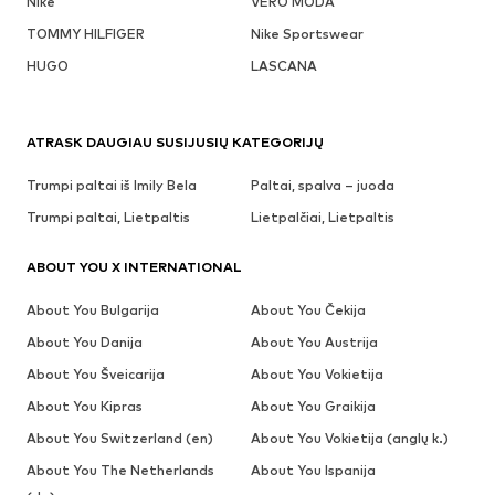
Nike
VERO MODA
TOMMY HILFIGER
Nike Sportswear
HUGO
LASCANA
ATRASK DAUGIAU SUSIJUSIŲ KATEGORIJŲ
Trumpi paltai iš Imily Bela
Paltai, spalva – juoda
Trumpi paltai, Lietpaltis
Lietpalčiai, Lietpaltis
ABOUT YOU X INTERNATIONAL
About You Bulgarija
About You Čekija
About You Danija
About You Austrija
About You Šveicarija
About You Vokietija
About You Kipras
About You Graikija
About You Switzerland (en)
About You Vokietija (anglų k.)
About You The Netherlands
About You Ispanija