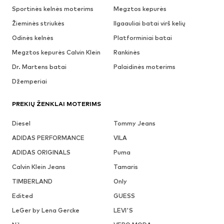
Sportinės kelnės moterims
Megztos kepurės
Žieminės striukės
Ilgaauliai batai virš kelių
Odinės kelnės
Platforminiai batai
Megztos kepurės Calvin Klein
Rankinės
Dr. Martens batai
Palaidinės moterims
Džemperiai
PREKIŲ ŽENKLAI MOTERIMS
Diesel
Tommy Jeans
ADIDAS PERFORMANCE
VILA
ADIDAS ORIGINALS
Puma
Calvin Klein Jeans
Tamaris
TIMBERLAND
Only
Edited
GUESS
LeGer by Lena Gercke
LEVI'S