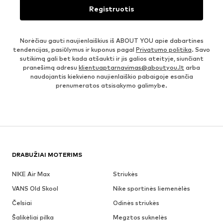
Registruotis
Norėčiau gauti naujienlaiškius iš ABOUT YOU apie dabartines
tendencijas, pasiūlymus ir kuponus pagal
Privatumo politika
. Savo
sutikimą gali bet kada atšaukti ir jis galios ateityje, siunčiant
pranešimą adresu
klientuaptarnavimas@aboutyou.lt
arba
naudojantis kiekvieno naujienlaiškio pabaigoje esančia
prenumeratos atsisakymo galimybe.
DRABUŽIAI MOTERIMS
NIKE Air Max
Striukės
VANS Old Skool
Nike sportinės liemenėlės
Čelsiai
Odinės striukės
Šalikėliai pilka
Megztos suknelės