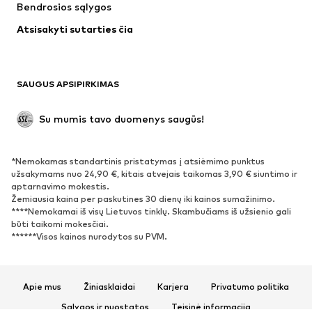
Bendrosios sąlygos
Apatiniai
Palaidinės ir tunikos
Atsisakyti sutarties čia
Paltai
Sijonai
Maudymosi drabužiai
Džemperiai
Švarkai
Kombinezonai
SAUGUS APSIPIRKIMAS
Dideli dydžiai
Drabužiai nėščiosioms
Proginiai
Išskirtiniai
Su mumis tavo duomenys saugūs!
Antrinis panaudojimas
*Nemokamas standartinis pristatymas į atsiėmimo punktus
BATAI
užsakymams nuo 24,90 €, kitais atvejais taikomas 3,90 € siuntimo ir
aptarnavimo mokestis.
Naujienos
Šiuo metu paklausu
Žemiausia kaina per paskutines 30 dienų iki kainos sumažinimo.
****Nemokamai iš visų Lietuvos tinklų. Skambučiams iš užsienio gali
Sportbačiai
Aulinukai
būti taikomi mokesčiai.
Batai su kulniukais
Auliniai batai
******Visos kainos nurodytos su PVM.
Basutės ir šlepetės
Bateliai
Sportiniai batai
Balerinos
Apie mus
Žiniasklaidai
Karjera
Privatumo politika
Įsispiriami bateliai
Šlepetės
Sąlygos ir nuostatos
Teisinė informacija