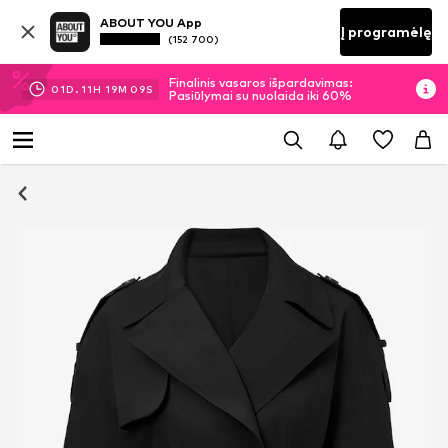
ABOUT YOU App
Į programėlę
(152 700)
Finalinis vasaros išpardavimas:
01
D.
11
H
19
M
09
S
Pasiūlymai su nuolaida iki 60%