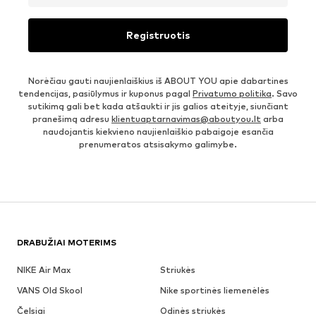
Registruotis
Norėčiau gauti naujienlaiškius iš ABOUT YOU apie dabartines
tendencijas, pasiūlymus ir kuponus pagal
Privatumo politika
. Savo
sutikimą gali bet kada atšaukti ir jis galios ateityje, siunčiant
pranešimą adresu
klientuaptarnavimas@aboutyou.lt
arba
naudojantis kiekvieno naujienlaiškio pabaigoje esančia
prenumeratos atsisakymo galimybe.
DRABUŽIAI MOTERIMS
NIKE Air Max
Striukės
VANS Old Skool
Nike sportinės liemenėlės
Čelsiai
Odinės striukės