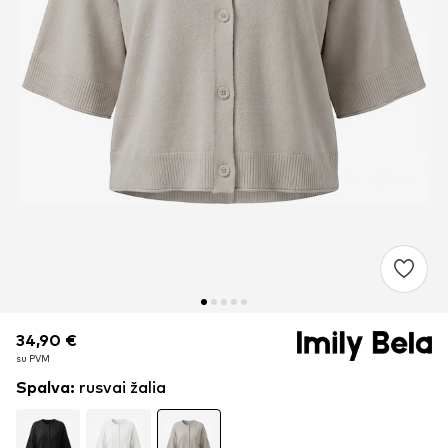
34,90 €
34,90 €
su PVM
su PVM
Spalva
:
rusvai žalia