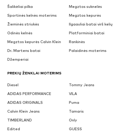
Šalikėliai pilka
Megztos suknelės
Sportinės kelnės moterims
Megztos kepurės
Žieminės striukės
Ilgaauliai batai virš kelių
Odinės kelnės
Platforminiai batai
Megztos kepurės Calvin Klein
Rankinės
Dr. Martens batai
Palaidinės moterims
Džemperiai
PREKIŲ ŽENKLAI MOTERIMS
Diesel
Tommy Jeans
ADIDAS PERFORMANCE
VILA
ADIDAS ORIGINALS
Puma
Calvin Klein Jeans
Tamaris
TIMBERLAND
Only
Edited
GUESS