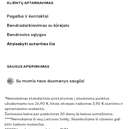
KLIENTŲ APTARNAVIMAS
Naujienos
Šiuo metu paklausu
Suknelės
Džinsai
Pagalba ir kontaktai
Marškinėliai ir palaidinės
Kelnės
Bendradarbiavimas su kūrėjais
Striukės
Megztiniai ir megzti drabužiai
Bendrosios sąlygos
Apatiniai
Palaidinės ir tunikos
Atsisakyti sutarties čia
Paltai
Sijonai
Maudymosi drabužiai
Džemperiai
Švarkai
Kombinezonai
SAUGUS APSIPIRKIMAS
Dideli dydžiai
Drabužiai nėščiosioms
Proginiai
Išskirtiniai
Su mumis tavo duomenys saugūs!
Antrinis panaudojimas
*Nemokamas standartinis pristatymas į atsiėmimo punktus
BATAI
užsakymams nuo 24,90 €, kitais atvejais taikomas 3,90 € siuntimo ir
aptarnavimo mokestis.
Naujienos
Šiuo metu paklausu
Žemiausia kaina per paskutines 30 dienų iki kainos sumažinimo.
****Nemokamai iš visų Lietuvos tinklų. Skambučiams iš užsienio gali
Sportbačiai
Aulinukai
būti taikomi mokesčiai.
Batai su kulniukais
Auliniai batai