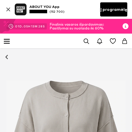
ABOUT YOU App
Į programėlę
(152 700)
Finalinis vasaros išpardavimas:
01
D.
05
H
13
M
27
S
Pasiūlymai su nuolaida iki 60%