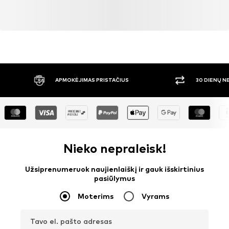
APMOKĖJIMAS PRISTAČIUS
30 DIENŲ 
Nieko nepraleisk!
Užsiprenumeruok naujienlaiškį ir gauk išskirtinius
pasiūlymus
Moterims
Vyrams
Tavo el. pašto adresas