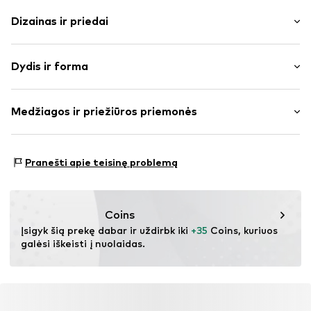
Dizainas ir priedai
Vienspalvis
Dydis ir forma
Megzti drabužiai
Apskrita kaklo iškirptė
Rankovės ilgis: trijų ketvirčių rankovės
Apvadas / megzta apykaklė
Medžiagos ir priežiūros priemonės
Ilgis: Normalaus ilgio
Kraštas su sagomis
Pritaikomumas: Laisva forma
Pečius pridengiančios rankovės
Medžiaga: 91% Poliesteris – PES, 9% Elastanas
Suformuota
Dydžių lentelė
Pranešti apie teisinę problemą
Medžiagos tipas: Ploni megzti megztiniai
Struktūruota tekstūra
Kilmės šalis: Kinija
Užsegimas sagomis
Coins
Prekės Nr.
IBE0626003000001
Įsigyk šią prekę dabar ir uždirbk iki 
+35
 Coins, kuriuos 
galėsi iškeisti į nuolaidas.