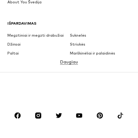
About You Švedija
IŠPARDAVIMAS
Megztiniai ir megzti drabužiai
Suknelės
Džinsai
Striukės
Paltai
Marškinėliai ir palaidinės
Daugiau
Kelnės
Apatiniai
Sijonai
Palaidinės ir tunikos
Džemperiai
Švarkai
Maudymosi drabužiai
Kombinezonai
Dideli dydžiai
Drabužiai nėščiosioms
Batai
Sportas
Aksesuarai
Premium
DRABUŽIAI