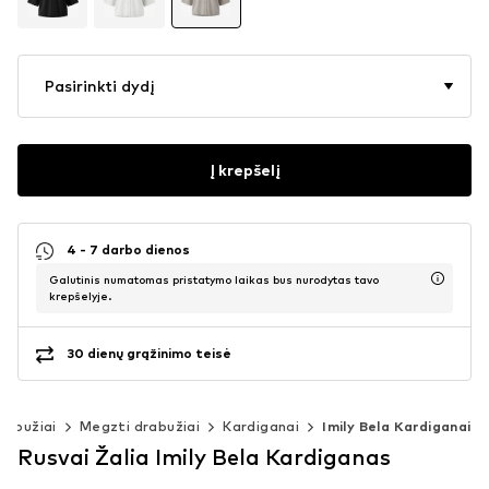
Pasirinkti dydį
Į krepšelį
4 - 7 darbo dienos
Galutinis numatomas pristatymo laikas bus nurodytas tavo
krepšelyje.
30 dienų grąžinimo teisė
rabužiai
Megzti drabužiai
Kardiganai
Imily Bela Kardiganai
Rusvai Žalia Imily Bela Kardiganas