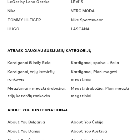
LeGer by Lena Gercke
LEVI'S
Nike
VERO MODA
TOMMY HILFIGER
Nike Sportswear
HUGO
LASCANA
ATRASK DAUGIAU SUSIJUSIŲ KATEGORIJŲ
Kardiganai iš Imily Bela
Kardiganai, spalva – žalia
Kardiganai, trijų ketvirčių
Kardiganai, Ploni megzti
rankovės
megztiniai
Megztiniai ir megzti drabužiai,
Megzti drabužiai, Ploni megzti
trijų ketvirčių rankovės
megztiniai
ABOUT YOU X INTERNATIONAL
About You Bulgarija
About You Čekija
About You Danija
About You Austrija