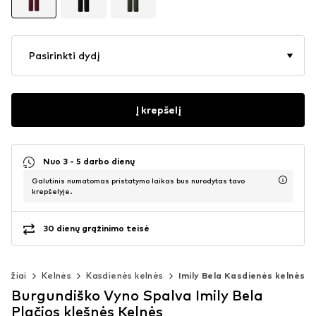
Pasirinkti dydį
Į krepšelį
Nuo 3 - 5 darbo dienų
Galutinis numatomas pristatymo laikas bus nurodytas tavo
krepšelyje.
30 dienų grąžinimo teisė
bužiai
Kelnės
Kasdienės kelnės
Imily Bela Kasdienės kelnės
Burgundiško Vyno Spalva Imily Bela
Plačios klešnės Kelnės