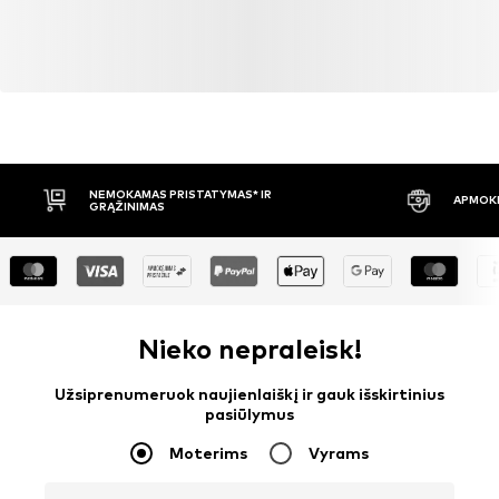
NEMOKAMAS PRISTATYMAS* IR
APMOKĖ
GRĄŽINIMAS
Nieko nepraleisk!
Užsiprenumeruok naujienlaiškį ir gauk išskirtinius
pasiūlymus
Moterims
Vyrams