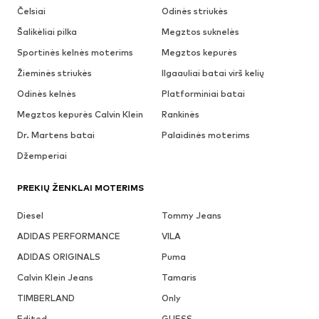
Čelsiai
Odinės striukės
Šalikėliai pilka
Megztos suknelės
Sportinės kelnės moterims
Megztos kepurės
Žieminės striukės
Ilgaauliai batai virš kelių
Odinės kelnės
Platforminiai batai
Megztos kepurės Calvin Klein
Rankinės
Dr. Martens batai
Palaidinės moterims
Džemperiai
PREKIŲ ŽENKLAI MOTERIMS
Diesel
Tommy Jeans
ADIDAS PERFORMANCE
VILA
ADIDAS ORIGINALS
Puma
Calvin Klein Jeans
Tamaris
TIMBERLAND
Only
Edited
GUESS