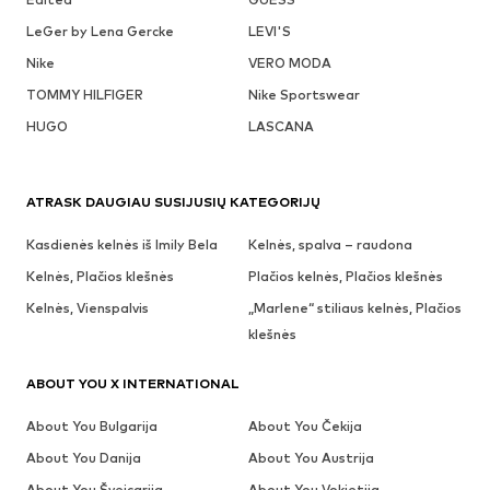
LeGer by Lena Gercke
LEVI'S
Nike
VERO MODA
TOMMY HILFIGER
Nike Sportswear
HUGO
LASCANA
ATRASK DAUGIAU SUSIJUSIŲ KATEGORIJŲ
Kasdienės kelnės iš Imily Bela
Kelnės, spalva – raudona
Kelnės, Plačios klešnės
Plačios kelnės, Plačios klešnės
Kelnės, Vienspalvis
„Marlene“ stiliaus kelnės, Plačios
klešnės
ABOUT YOU X INTERNATIONAL
About You Bulgarija
About You Čekija
About You Danija
About You Austrija
About You Šveicarija
About You Vokietija