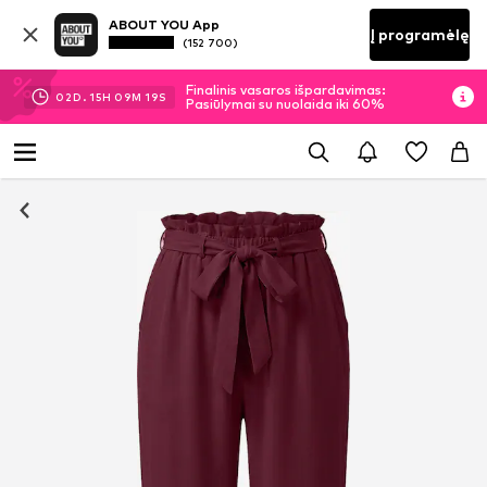
ABOUT YOU App
Į programėlę
(152 700)
Finalinis vasaros išpardavimas:
02
D.
15
H
09
M
19
S
Pasiūlymai su nuolaida iki 60%