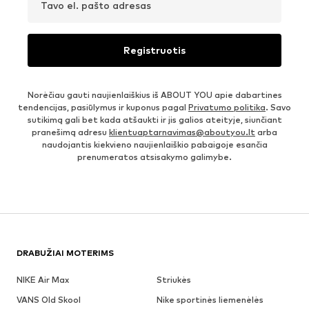
Tavo el. pašto adresas
Registruotis
Norėčiau gauti naujienlaiškius iš ABOUT YOU apie dabartines
tendencijas, pasiūlymus ir kuponus pagal
Privatumo politika
. Savo
sutikimą gali bet kada atšaukti ir jis galios ateityje, siunčiant
pranešimą adresu
klientuaptarnavimas@aboutyou.lt
arba
naudojantis kiekvieno naujienlaiškio pabaigoje esančia
prenumeratos atsisakymo galimybe.
DRABUŽIAI MOTERIMS
NIKE Air Max
Striukės
VANS Old Skool
Nike sportinės liemenėlės