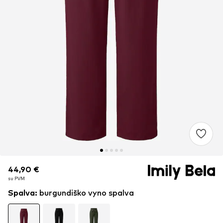
44,90 €
44,90 €
su PVM
su PVM
Spalva
:
burgundiško vyno spalva