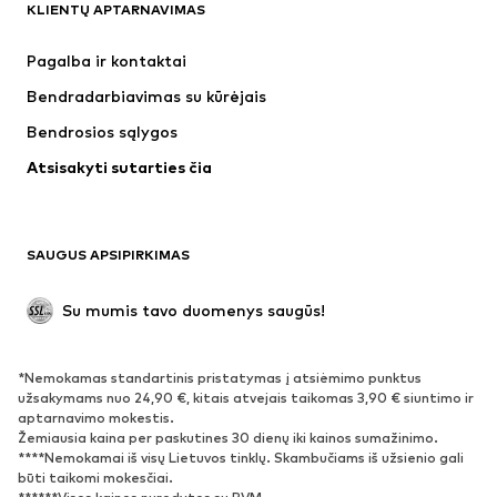
KLIENTŲ APTARNAVIMAS
Naujienos
Šiuo metu paklausu
Suknelės
Džinsai
Pagalba ir kontaktai
Marškinėliai ir palaidinės
Kelnės
Bendradarbiavimas su kūrėjais
Striukės
Megztiniai ir megzti drabužiai
Bendrosios sąlygos
Apatiniai
Palaidinės ir tunikos
Atsisakyti sutarties čia
Paltai
Sijonai
Maudymosi drabužiai
Džemperiai
Švarkai
Kombinezonai
SAUGUS APSIPIRKIMAS
Dideli dydžiai
Drabužiai nėščiosioms
Proginiai
Išskirtiniai
Su mumis tavo duomenys saugūs!
Antrinis panaudojimas
*Nemokamas standartinis pristatymas į atsiėmimo punktus
BATAI
užsakymams nuo 24,90 €, kitais atvejais taikomas 3,90 € siuntimo ir
aptarnavimo mokestis.
Naujienos
Šiuo metu paklausu
Žemiausia kaina per paskutines 30 dienų iki kainos sumažinimo.
****Nemokamai iš visų Lietuvos tinklų. Skambučiams iš užsienio gali
Sportbačiai
Aulinukai
būti taikomi mokesčiai.
Batai su kulniukais
Auliniai batai