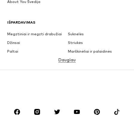
About You Švedija
IŠPARDAVIMAS
Megztiniai ir megzti drabužiai
Suknelės
Džinsai
Striukės
Paltai
Marškinėliai ir palaidinės
Daugiau
Kelnės
Apatiniai
Sijonai
Palaidinės ir tunikos
Džemperiai
Švarkai
Maudymosi drabužiai
Kombinezonai
Dideli dydžiai
Drabužiai nėščiosioms
Batai
Sportas
Aksesuarai
Premium
DRABUŽIAI