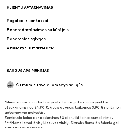
KLIENTŲ APTARNAVIMAS
Naujienos
Šiuo metu paklausu
Suknelės
Džinsai
Pagalba ir kontaktai
Marškinėliai ir palaidinės
Kelnės
Bendradarbiavimas su kūrėjais
Striukės
Megztiniai ir megzti drabužiai
Bendrosios sąlygos
Apatiniai
Palaidinės ir tunikos
Atsisakyti sutarties čia
Paltai
Sijonai
Maudymosi drabužiai
Džemperiai
Švarkai
Kombinezonai
SAUGUS APSIPIRKIMAS
Dideli dydžiai
Drabužiai nėščiosioms
Proginiai
Išskirtiniai
Su mumis tavo duomenys saugūs!
Antrinis panaudojimas
*Nemokamas standartinis pristatymas į atsiėmimo punktus
BATAI
užsakymams nuo 24,90 €, kitais atvejais taikomas 3,90 € siuntimo ir
aptarnavimo mokestis.
Naujienos
Šiuo metu paklausu
Žemiausia kaina per paskutines 30 dienų iki kainos sumažinimo.
****Nemokamai iš visų Lietuvos tinklų. Skambučiams iš užsienio gali
Sportbačiai
Aulinukai
būti taikomi mokesčiai.