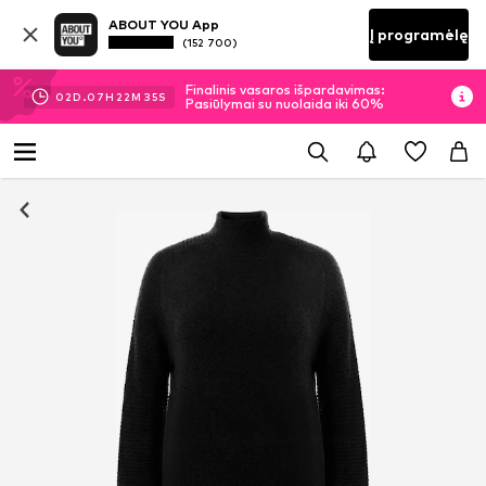
ABOUT YOU App
Į programėlę
(152 700)
Finalinis vasaros išpardavimas:
02
D.
07
H
22
M
34
S
Pasiūlymai su nuolaida iki 60%