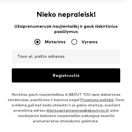
Nieko nepraleisk!
Užsiprenumeruok naujienlaiškį ir gauk išskirtinius
pasiūlymus
Moterims
Vyrams
Tavo el. pašto adresas
Registruotis
Norėčiau gauti naujienlaiškius iš ABOUT YOU apie dabartines
tendencijas, pasiūlymus ir kuponus pagal
Privatumo politika
. Savo
sutikimą gali bet kada atšaukti ir jis galios ateityje, siunčiant
pranešimą adresu
klientuaptarnavimas@aboutyou.lt
arba
naudojantis kiekvieno naujienlaiškio pabaigoje esančia
prenumeratos atsisakymo galimybe.