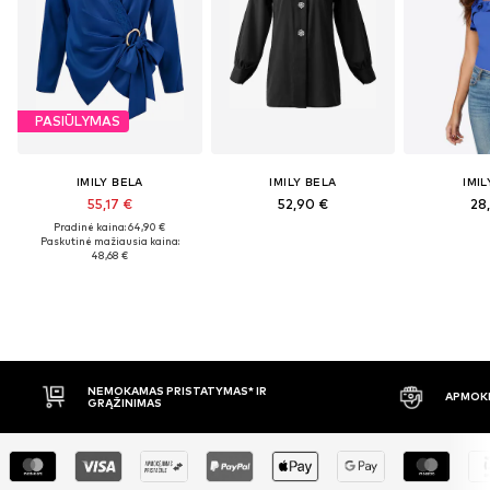
PASIŪLYMAS
IMILY BELA
IMILY BELA
IMIL
55,17 €
52,90 €
28
Pradinė kaina: 64,90 €
Paskutinė mažiausia kaina:
48,68 €
APMOKĖJIMAS PRISTAČIUS
30 DIE