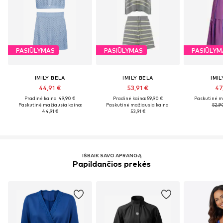
PASIŪLYMAS
PASIŪLYMAS
PASIŪLYM
IMILY BELA
IMILY BELA
IMIL
44,91 €
53,91 €
47
Pradinė kaina: 49,90 €
Pradinė kaina: 59,90 €
Paskutinė m
Paskutinė mažiausia kaina:
Paskutinė mažiausia kaina:
52,9
44,91 €
53,91 €
IŠBAIK SAVO APRANGĄ
Papildančios prekės