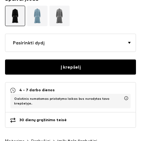
Pasirinkti dydį
Į krepšelį
4 - 7 darbo dienos
Galutinis numatomas pristatymo laikas bus nurodytas tavo
krepšelyje.
30 dienų grąžinimo teisė
Moterims
Drabužiai
Imily Bela Drabužiai