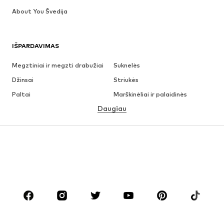
About You Švedija
IŠPARDAVIMAS
Megztiniai ir megzti drabužiai
Suknelės
Džinsai
Striukės
Paltai
Marškinėliai ir palaidinės
Daugiau
Kelnės
Apatiniai
Sijonai
Palaidinės ir tunikos
Džemperiai
Švarkai
Maudymosi drabužiai
Kombinezonai
Dideli dydžiai
Drabužiai nėščiosioms
Batai
Sportas
Aksesuarai
Premium
DRABUŽIAI