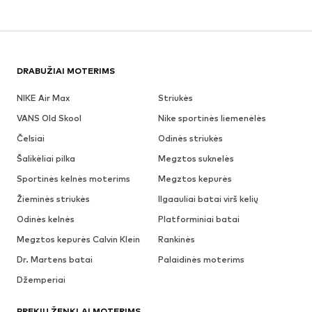
DRABUŽIAI MOTERIMS
NIKE Air Max
Striukės
VANS Old Skool
Nike sportinės liemenėlės
Čelsiai
Odinės striukės
Šalikėliai pilka
Megztos suknelės
Sportinės kelnės moterims
Megztos kepurės
Žieminės striukės
Ilgaauliai batai virš kelių
Odinės kelnės
Platforminiai batai
Megztos kepurės Calvin Klein
Rankinės
Dr. Martens batai
Palaidinės moterims
Džemperiai
PREKIŲ ŽENKLAI MOTERIMS