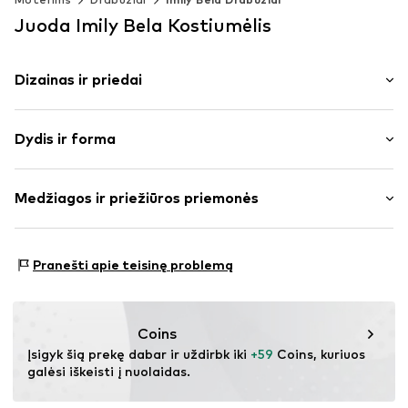
Juoda Imily Bela Kostiumėlis
Dizainas ir priedai
Vienspalvis
Dydis ir forma
Megzti drabužiai
Neatlenkiama apykaklė
Rankovės ilgis: ilgomis rankovėmis
Apvadas / megzta apykaklė
Medžiagos ir priežiūros priemonės
Ilgis: trumpas/mini
Megzti rankogaliai
Pritaikomumas: Įprastas prigludimas
Suformuota
Medžiaga: 70% Poliesteris – PES, 20% Poliakrilas - PC,
Struktūruota tekstūra
Pranešti apie teisinę problemą
10% Poliamidas – PA
Be pamušalo
Kilmės šalis: Kinija
Prekės Nr.
IBE0266003000001
Coins
Įsigyk šią prekę dabar ir uždirbk iki 
+59
 Coins, kuriuos 
galėsi iškeisti į nuolaidas.