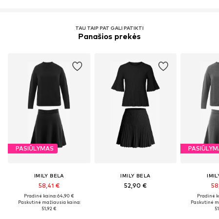
TAU TAIP PAT GALI PATIKTI
Panašios prekės
PASIŪLYMAS
PASIŪLYM
IMILY BELA
IMILY BELA
IMIL
58,41 €
52,90 €
58
Pradinė kaina: 64,90 €
Pradinė k
Paskutinė mažiausia kaina:
Paskutinė m
51,92 €
51