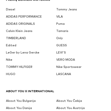
Diesel
Tommy Jeans
ADIDAS PERFORMANCE
VILA
ADIDAS ORIGINALS
Puma
Calvin Klein Jeans
Tamaris
TIMBERLAND
Only
Edited
GUESS
LeGer by Lena Gercke
LEVI'S
Nike
VERO MODA
TOMMY HILFIGER
Nike Sportswear
HUGO
LASCANA
ABOUT YOU X INTERNATIONAL
About You Bulgarija
About You Čekija
About You Danija
About You Austrija