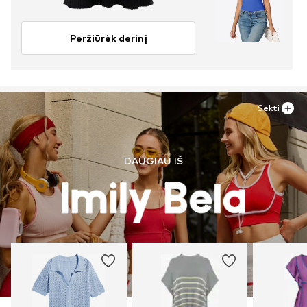
Peržiūrėk derinį
Sekti
DAUGIAU IŠ