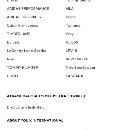
Diesel
Tommy Jeans
ADIDAS PERFORMANCE
VILA
ADIDAS ORIGINALS
Puma
Calvin Klein Jeans
Tamaris
TIMBERLAND
Only
Edited
GUESS
LeGer by Lena Gercke
LEVI'S
Nike
VERO MODA
TOMMY HILFIGER
Nike Sportswear
HUGO
LASCANA
ATRASK DAUGIAU SUSIJUSIŲ KATEGORIJŲ
Drabužiai iš Imily Bela
ABOUT YOU X INTERNATIONAL