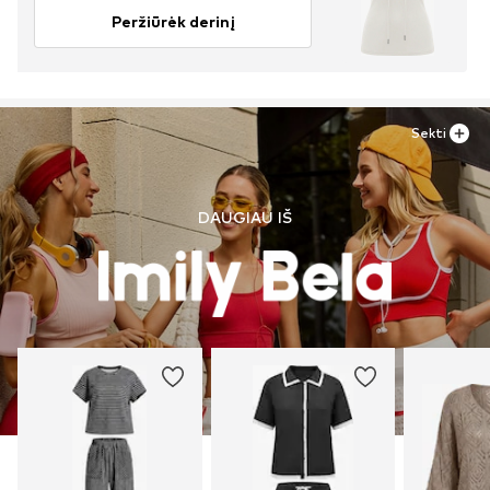
Peržiūrėk derinį
Sekti
DAUGIAU IŠ