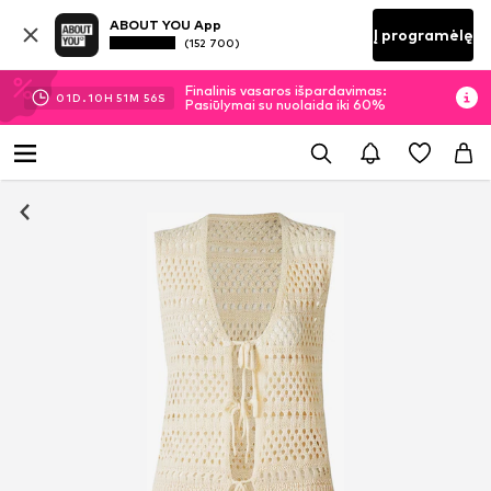
ABOUT YOU App
Į programėlę
(152 700)
Finalinis vasaros išpardavimas:
01
D.
10
H
51
M
56
S
Pasiūlymai su nuolaida iki 60%