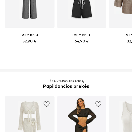
IMILY BELA
IMILY BELA
IMIL
52,90 €
64,90 €
32
IŠBAIK SAVO APRANGĄ
Papildančios prekės