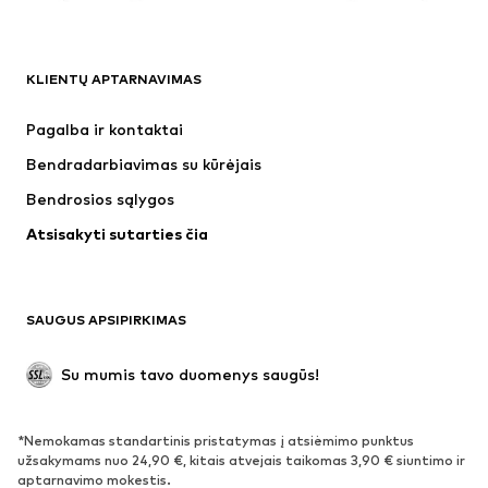
DRABUŽIAI
KLIENTŲ APTARNAVIMAS
Naujienos
Šiuo metu paklausu
Suknelės
Džinsai
Pagalba ir kontaktai
Marškinėliai ir palaidinės
Kelnės
Bendradarbiavimas su kūrėjais
Striukės
Megztiniai ir megzti drabužiai
Bendrosios sąlygos
Apatiniai
Palaidinės ir tunikos
Atsisakyti sutarties čia
Paltai
Sijonai
Maudymosi drabužiai
Džemperiai
Švarkai
Kombinezonai
SAUGUS APSIPIRKIMAS
Dideli dydžiai
Drabužiai nėščiosioms
Proginiai
Išskirtiniai
Su mumis tavo duomenys saugūs!
Antrinis panaudojimas
*Nemokamas standartinis pristatymas į atsiėmimo punktus
BATAI
užsakymams nuo 24,90 €, kitais atvejais taikomas 3,90 € siuntimo ir
aptarnavimo mokestis.