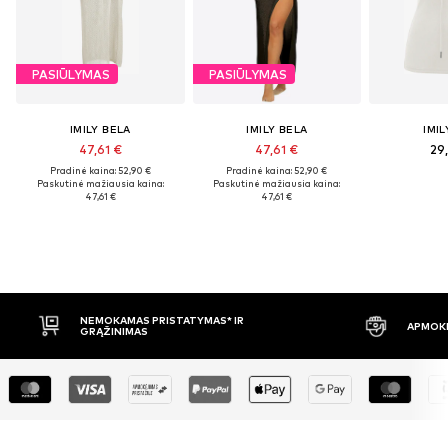
PASIŪLYMAS
PASIŪLYMAS
IMILY BELA
IMILY BELA
IMIL
47,61 €
47,61 €
29
Pradinė kaina: 52,90 €
Pradinė kaina: 52,90 €
Paskutinė mažiausia kaina:
Paskutinė mažiausia kaina:
47,61 €
47,61 €
ISTATYMAS* IR
APMOKĖJIMAS PRISTAČIUS