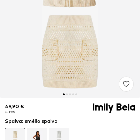
49,90 €
49,90 €
su PVM
su PVM
Spalva
:
smėlio spalva