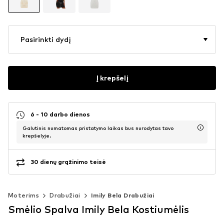
Pasirinkti dydį
Į krepšelį
6 - 10 darbo dienos
Galutinis numatomas pristatymo laikas bus nurodytas tavo
krepšelyje.
30 dienų grąžinimo teisė
Moterims
Drabužiai
Imily Bela Drabužiai
Smėlio Spalva Imily Bela Kostiumėlis