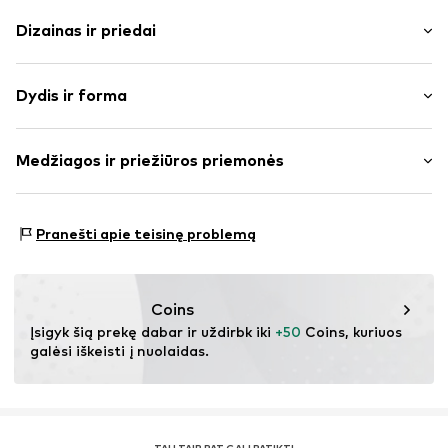
Dizainas ir priedai
Vienspalvis
Dydis ir forma
Megzti drabužiai
Ažūrinis
Rankovės ilgis: be rankovių
Skirta surišti / užrišti
Medžiagos ir priežiūros priemonės
Ilgis: trumpas/mini
Minkšta tekstūra
Juosmens aukštis: vidutinis juosmuo
Be pamušalo
Pritaikomumas: Įprastas prigludimas
Medžiaga: 55% Poliakrilas - PC, 45% Medvilnė
Pranešti apie teisinę problemą
Prekės Nr.
IBE0672003000001
Kilmės šalis: Kinija
Coins
Įsigyk šią prekę dabar ir uždirbk iki 
+50
 Coins, kuriuos 
galėsi iškeisti į nuolaidas.
TAU TAIP PAT GALI PATIKTI