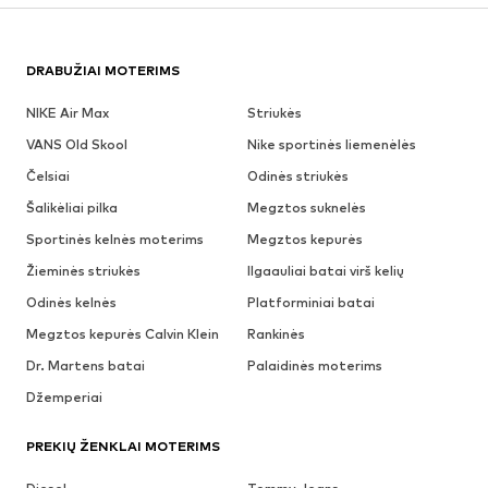
DRABUŽIAI MOTERIMS
NIKE Air Max
Striukės
VANS Old Skool
Nike sportinės liemenėlės
Čelsiai
Odinės striukės
Šalikėliai pilka
Megztos suknelės
Sportinės kelnės moterims
Megztos kepurės
Žieminės striukės
Ilgaauliai batai virš kelių
Odinės kelnės
Platforminiai batai
Megztos kepurės Calvin Klein
Rankinės
Dr. Martens batai
Palaidinės moterims
Džemperiai
PREKIŲ ŽENKLAI MOTERIMS