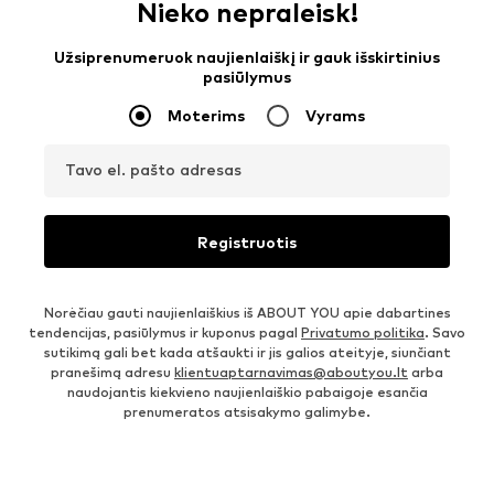
Nieko nepraleisk!
Užsiprenumeruok naujienlaiškį ir gauk išskirtinius
pasiūlymus
Moterims
Vyrams
Tavo el. pašto adresas
Registruotis
Norėčiau gauti naujienlaiškius iš ABOUT YOU apie dabartines
tendencijas, pasiūlymus ir kuponus pagal
Privatumo politika
. Savo
sutikimą gali bet kada atšaukti ir jis galios ateityje, siunčiant
pranešimą adresu
klientuaptarnavimas@aboutyou.lt
arba
naudojantis kiekvieno naujienlaiškio pabaigoje esančia
prenumeratos atsisakymo galimybe.