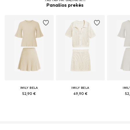
Panašios prekės
IMILY BELA
IMILY BELA
IMIL
52,90 €
49,90 €
52