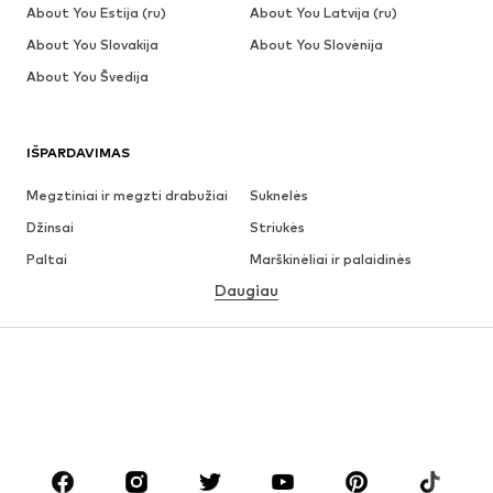
About You Estija (ru)
About You Latvija (ru)
About You Slovakija
About You Slovėnija
About You Švedija
IŠPARDAVIMAS
Megztiniai ir megzti drabužiai
Suknelės
Džinsai
Striukės
Paltai
Marškinėliai ir palaidinės
Daugiau
Kelnės
Apatiniai
Sijonai
Palaidinės ir tunikos
Džemperiai
Švarkai
Maudymosi drabužiai
Kombinezonai
Dideli dydžiai
Drabužiai nėščiosioms
Batai
Sportas
Aksesuarai
Premium