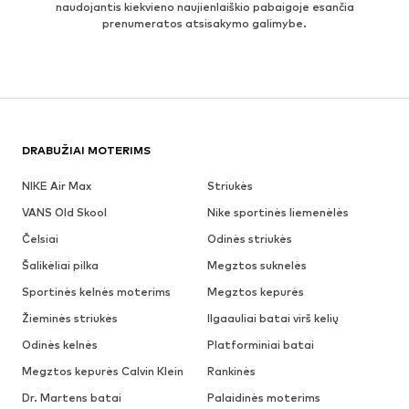
naudojantis kiekvieno naujienlaiškio pabaigoje esančia
prenumeratos atsisakymo galimybe.
DRABUŽIAI MOTERIMS
NIKE Air Max
Striukės
VANS Old Skool
Nike sportinės liemenėlės
Čelsiai
Odinės striukės
Šalikėliai pilka
Megztos suknelės
Sportinės kelnės moterims
Megztos kepurės
Žieminės striukės
Ilgaauliai batai virš kelių
Odinės kelnės
Platforminiai batai
Megztos kepurės Calvin Klein
Rankinės
Dr. Martens batai
Palaidinės moterims