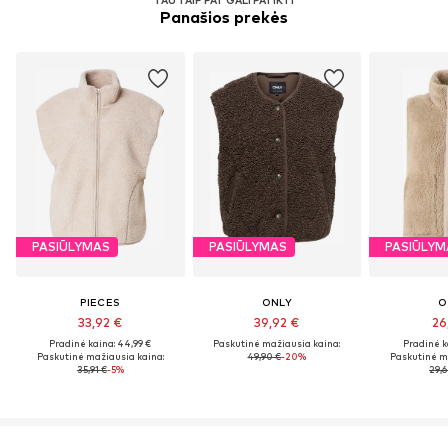
Panašios prekės
PASIŪLYMAS
PASIŪLYMAS
PASIŪLYM
PIECES
ONLY
O
33,92 €
39,92 €
26
Pradinė kaina: 44,99 €
Paskutinė mažiausia kaina:
Pradinė k
Paskutinė mažiausia kaina:
49,90 €
-20%
Paskutinė m
35,91 €
-5%
29,6