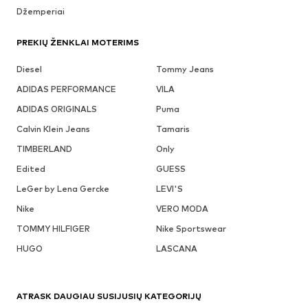
Džemperiai
PREKIŲ ŽENKLAI MOTERIMS
Diesel
Tommy Jeans
ADIDAS PERFORMANCE
VILA
ADIDAS ORIGINALS
Puma
Calvin Klein Jeans
Tamaris
TIMBERLAND
Only
Edited
GUESS
LeGer by Lena Gercke
LEVI'S
Nike
VERO MODA
TOMMY HILFIGER
Nike Sportswear
HUGO
LASCANA
ATRASK DAUGIAU SUSIJUSIŲ KATEGORIJŲ