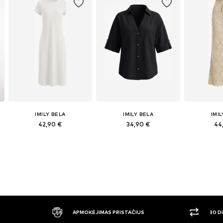
IMILY BELA
IMILY BELA
IMI
42,90 €
34,90 €
44
APMOKĖJIMAS PRISTAČIUS
30 DIENŲ 