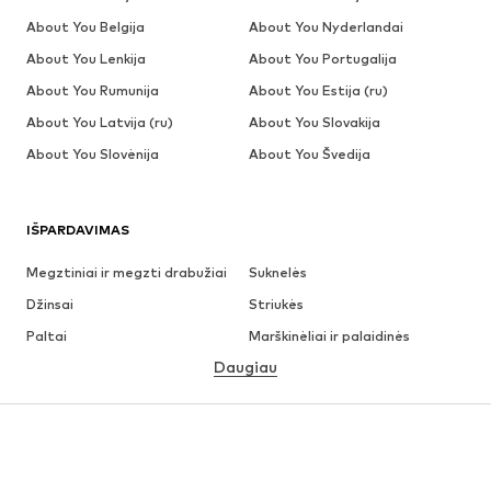
About You Belgija
About You Nyderlandai
About You Lenkija
About You Portugalija
About You Rumunija
About You Estija (ru)
About You Latvija (ru)
About You Slovakija
About You Slovėnija
About You Švedija
IŠPARDAVIMAS
Megztiniai ir megzti drabužiai
Suknelės
Džinsai
Striukės
Paltai
Marškinėliai ir palaidinės
Daugiau
Kelnės
Apatiniai
Sijonai
Palaidinės ir tunikos
Džemperiai
Švarkai
Maudymosi drabužiai
Kombinezonai