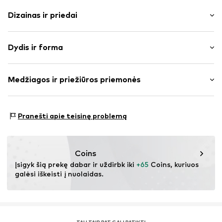
Dizainas ir priedai
Vienspalvis
Dydis ir forma
Kraštas su sagomis
Neatlenkiama apykaklė
Ilgis: Normalaus ilgio
To paties tono atspalvių siūlės
Medžiagos ir priežiūros priemonės
Pritaikomumas: Laisva forma
Plonas pamušalas
Užsegimas sagomis
Dydžių lentelė
Medžiaga: 100% Poliesteris – PES
Pranešti apie teisinę problemą
Prekės Nr.
IBE0424003000001
Kilmės šalis: Kinija
Coins
Įsigyk šią prekę dabar ir uždirbk iki 
+65
 Coins, kuriuos 
galėsi iškeisti į nuolaidas.
TAU TAIP PAT GALI PATIKTI