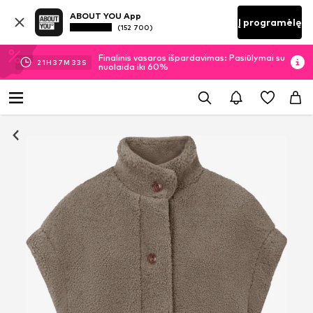
ABOUT YOU App
Į programėlę
(152 700)
Finalinis vasaros išpardavimas: Pasiūlymai su
21
H
37
M
32
S
nuolaida iki 60%