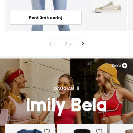
Peržiūrėk derinį
1
/
2
Sekti
DAUGIAU IŠ