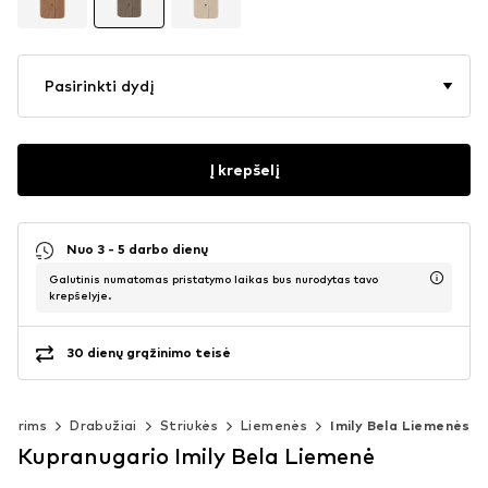
Pasirinkti dydį
Į krepšelį
Nuo 3 - 5 darbo dienų
Galutinis numatomas pristatymo laikas bus nurodytas tavo
krepšelyje.
30 dienų grąžinimo teisė
terims
Drabužiai
Striukės
Liemenės
Imily Bela Liemenės
Kupranugario Imily Bela Liemenė