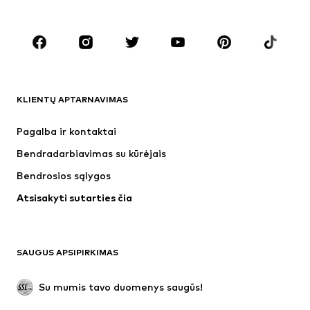
Dideli dydžiai
Drabužiai nėščiosioms
Batai
Sportas
Aksesuarai
Premium
DRABUŽIAI
KLIENTŲ APTARNAVIMAS
Naujienos
Šiuo metu paklausu
Suknelės
Džinsai
Pagalba ir kontaktai
Marškinėliai ir palaidinės
Kelnės
Bendradarbiavimas su kūrėjais
Striukės
Megztiniai ir megzti drabužiai
Bendrosios sąlygos
Apatiniai
Palaidinės ir tunikos
Atsisakyti sutarties čia
Paltai
Sijonai
Maudymosi drabužiai
Džemperiai
Švarkai
Kombinezonai
SAUGUS APSIPIRKIMAS
Dideli dydžiai
Drabužiai nėščiosioms
Proginiai
Išskirtiniai
Su mumis tavo duomenys saugūs!
Antrinis panaudojimas