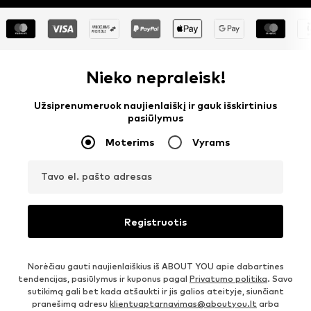
Nieko nepraleisk!
Užsiprenumeruok naujienlaiškį ir gauk išskirtinius
pasiūlymus
Moterims
Vyrams
Tavo el. pašto adresas
Registruotis
Norėčiau gauti naujienlaiškius iš ABOUT YOU apie dabartines
tendencijas, pasiūlymus ir kuponus pagal
Privatumo politika
. Savo
sutikimą gali bet kada atšaukti ir jis galios ateityje, siunčiant
pranešimą adresu
klientuaptarnavimas@aboutyou.lt
arba