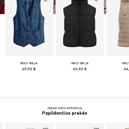
IMILY BELA
IMILY BELA
IMIL
49,90 €
49,90 €
64
IŠBAIK SAVO APRANGĄ
Papildančios prekės