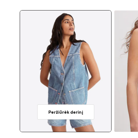
Peržiūrėk derinį