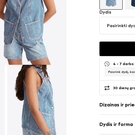
Dydis
Pasirinkti dy
4 - 7 darbo
Pasirink dydį, ka
30 dienų gr
Dizainas ir prie
Vienspalvis
Dydis ir forma
džinsai
Prisiūtos kiše