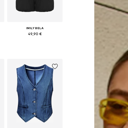
IMILY BELA
49,90 €
Galimi dydžiai: S, M, L, XL, XXL
Į krepšelį