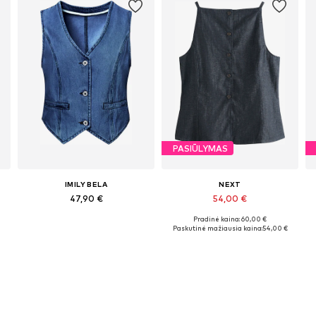
PASIŪLYMAS
IMILY BELA
NEXT
47,90 €
54,00 €
Pradinė kaina: 60,00 €
Galimi dydžiai: S, M, L, XL
Galimi dydžiai: XS, M, L
Paskutinė mažiausia kaina:
54,00 €
Į krepšelį
Į krepšelį