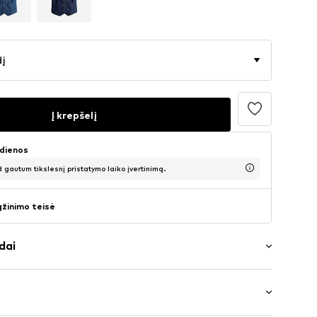
dį
Į krepšelį
 dienos
d gautum tikslesnį pristatymo laiko įvertinimą.
ąžinimo teisė
dai
nės