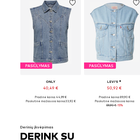
PASIŪLYMAS
PASIŪLYMAS
ONLY
LEVI'S ®
40,49 €
50,92 €
Pradinė kaina: 44,99 €
Pradinė kaina: 89,90 €
Galimi dydžiai: XS, S, M, L, XL, XXL
Galimi dydžiai: XS, S, M, L
Paskutinė mažiausia kaina:
33,92 €
Paskutinė mažiausia kaina:
59,90 €
-15%
Į krepšelį
Į krepšelį
Derinių įkvėpimas
DERINK SU