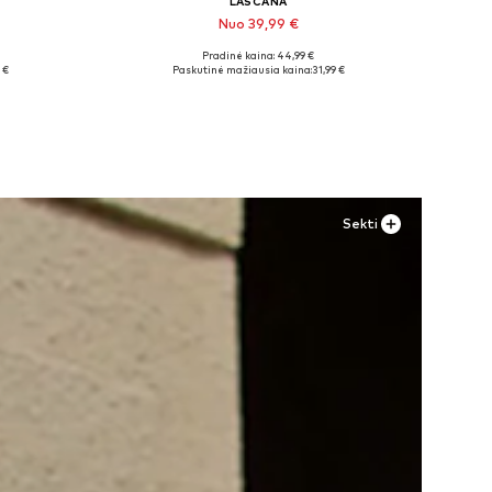
LASCANA
Nuo 39,99 €
Pradinė kaina: 44,99 €
8-29
Galimi dydžiai: 35 Normalaus dyždio, 36 Normalaus dyždio, 43 Normalaus dyždio
 €
Paskutinė mažiausia kaina:
31,99 €
Į krepšelį
Sekti