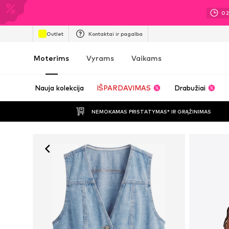
0
Outlet
Kontaktai ir pagalba
Moterims
Vyrams
Vaikams
Nauja kolekcija
IŠPARDAVIMAS
Drabužiai
NEMOKAMAS PRISTATYMAS* IR GRĄŽINIMAS