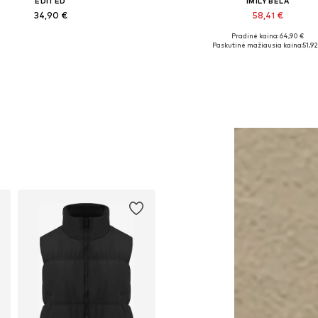
EDITED
IMILY BELA
34,90 €
58,41 €
Pradinė kaina: 64,90 €
Galimi dydžiai: 1
Galimi dydžiai: 26-27, 27-28, 2
Paskutinė mažiausia kaina:
51,92
Į krepšelį
Į krepšelį