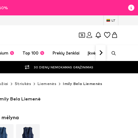
i 60%
LT
mium
Top 100
Prekių ženklai
Įkvėpimas
30 DIENŲ NEMOKAMAS GRĄŽINIMAS
žiai
Striukės
Liemenės
Imily Bela Liemenės
Imily Bela Liemenė
i mėlyna