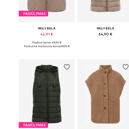
PASIŪLYMAS
IMILY BELA
IMILY BELA
44,91 €
64,90 €
Pradinė kaina: 49,90 €
Galimi dydžiai: S, M, L, XL, XXL
Galimi dydžiai: S, M, L, XL
Paskutinė mažiausia kaina:
39,92 €
Į krepšelį
Į krepšelį
PASIŪLYMAS