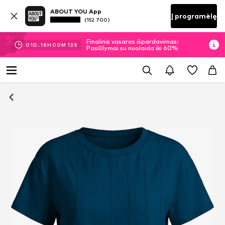
ABOUT YOU App
Į programėlę
(152 700)
Finalinis vasaros išpardavimas:
01
D.
18
H
00
M
12
S
Pasiūlymai su nuolaida iki 60%