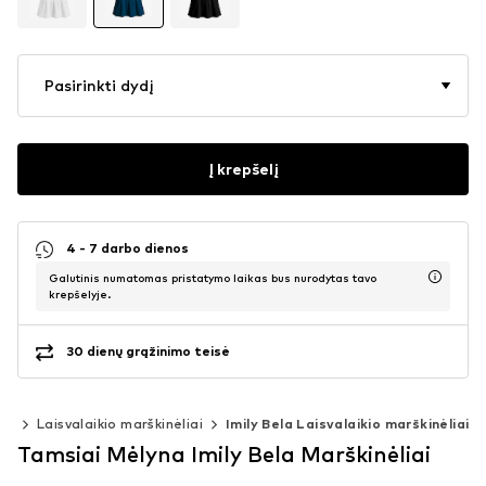
Pasirinkti dydį
Į krepšelį
4 - 7 darbo dienos
Galutinis numatomas pristatymo laikas bus nurodytas tavo
krepšelyje.
30 dienų grąžinimo teisė
iai
Laisvalaikio marškinėliai
Imily Bela Laisvalaikio marškinėliai
Tamsiai Mėlyna Imily Bela Marškinėliai