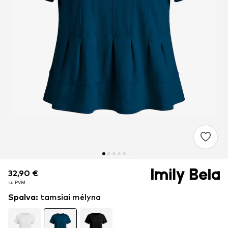
32,90 €
32,90 €
su PVM
su PVM
Spalva
:
tamsiai mėlyna