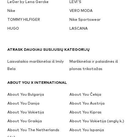
LeGer by Lena Gercke
LEVI'S
Nike
VERO MODA
TOMMY HILFIGER
Nike Sportswear
HUGO
LASCANA
ATRASK DAUGIAU SUSIJUSIŲ KATEGORIJŲ
Laisvalaikio marškinėliai iš Imily
Marškinėliai ir palaidinės iš
Bela
plonas trikotažas
ABOUT YOU X INTERNATIONAL
About You Bulgarija
About You Čekija
About You Danija
About You Austrija
About You Vokietija
About You Kipras
About You Graikija
About You Vokietija (anglų k.)
About You The Netherlands
About You Ispanija