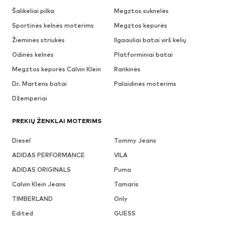
Šalikėliai pilka
Megztos suknelės
Sportinės kelnės moterims
Megztos kepurės
Žieminės striukės
Ilgaauliai batai virš kelių
Odinės kelnės
Platforminiai batai
Megztos kepurės Calvin Klein
Rankinės
Dr. Martens batai
Palaidinės moterims
Džemperiai
PREKIŲ ŽENKLAI MOTERIMS
Diesel
Tommy Jeans
ADIDAS PERFORMANCE
VILA
ADIDAS ORIGINALS
Puma
Calvin Klein Jeans
Tamaris
TIMBERLAND
Only
Edited
GUESS