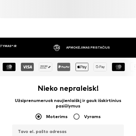
APMOKĖJIMAS PRISTAČIUS
30 DIENŲ 
Nieko nepraleisk!
Užsiprenumeruok naujienlaiškį ir gauk išskirtinius
pasiūlymus
Moterims
Vyrams
Tavo el. pašto adresas