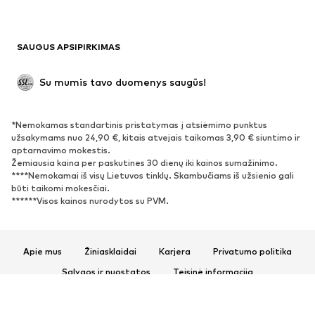
Maudymosi drabužiai
Džemperiai
Švarkai
Kombinezonai
SAUGUS APSIPIRKIMAS
Dideli dydžiai
Drabužiai nėščiosioms
Proginiai
Išskirtiniai
Su mumis tavo duomenys saugūs!
Antrinis panaudojimas
*Nemokamas standartinis pristatymas į atsiėmimo punktus
BATAI
užsakymams nuo 24,90 €, kitais atvejais taikomas 3,90 € siuntimo ir
aptarnavimo mokestis.
Naujienos
Šiuo metu paklausu
Žemiausia kaina per paskutines 30 dienų iki kainos sumažinimo.
****Nemokamai iš visų Lietuvos tinklų. Skambučiams iš užsienio gali
Sportbačiai
Aulinukai
būti taikomi mokesčiai.
Batai su kulniukais
Auliniai batai
******Visos kainos nurodytos su PVM.
Basutės ir šlepetės
Bateliai
Sportiniai batai
Balerinos
Apie mus
Žiniasklaidai
Karjera
Privatumo politika
Įsispiriami bateliai
Šlepetės
Sąlygos ir nuostatos
Teisinė informacija
Išskirtiniai
Prieinamumas
Produkto sauga
SPORTAS
© 2026 ABOUT YOU SE & Co. KG