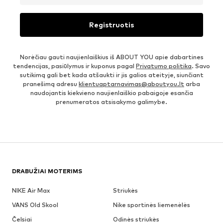
Registruotis
Norėčiau gauti naujienlaiškius iš ABOUT YOU apie dabartines
tendencijas, pasiūlymus ir kuponus pagal
Privatumo politika
. Savo
sutikimą gali bet kada atšaukti ir jis galios ateityje, siunčiant
pranešimą adresu
klientuaptarnavimas@aboutyou.lt
arba
naudojantis kiekvieno naujienlaiškio pabaigoje esančia
prenumeratos atsisakymo galimybe.
DRABUŽIAI MOTERIMS
NIKE Air Max
Striukės
VANS Old Skool
Nike sportinės liemenėlės
Čelsiai
Odinės striukės