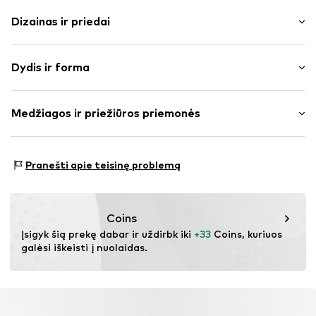
Dizainas ir priedai
Vienspalvis
Dydis ir forma
plonas trikotažas
Apskrita kaklo iškirptė
Rankovės ilgis: ketvirčio ilgio rankovės
Klostės
Medžiagos ir priežiūros priemonės
Ilgis: Normalaus ilgio
Dygsniuotas apvadas / kraštas
Pritaikomumas: Laisva forma
To paties tono atspalvių siūlės
Medžiaga: 60% Poliesteris – PES, 30% Medvilnė, 10%
Dydžių lentelė
Pranešti apie teisinę problemą
Prekės Nr.
IBE0432001000001
Elastanas
Coins
Įsigyk šią prekę dabar ir uždirbk iki 
+33
 Coins, kuriuos 
galėsi iškeisti į nuolaidas.