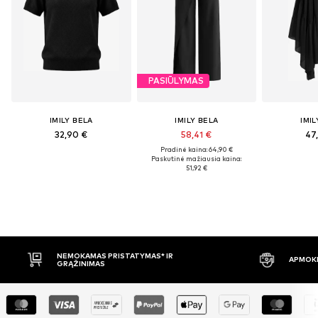
PASIŪLYMAS
IMILY BELA
IMILY BELA
IMIL
32,90 €
58,41 €
47
Pradinė kaina: 64,90 €
Paskutinė mažiausia kaina:
51,92 €
S* IR
APMOKĖJIMAS PRISTAČIUS