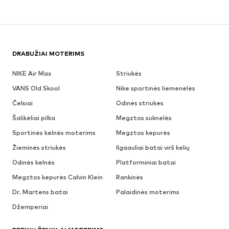
DRABUŽIAI MOTERIMS
NIKE Air Max
Striukės
VANS Old Skool
Nike sportinės liemenėlės
Čelsiai
Odinės striukės
Šalikėliai pilka
Megztos suknelės
Sportinės kelnės moterims
Megztos kepurės
Žieminės striukės
Ilgaauliai batai virš kelių
Odinės kelnės
Platforminiai batai
Megztos kepurės Calvin Klein
Rankinės
Dr. Martens batai
Palaidinės moterims
Džemperiai