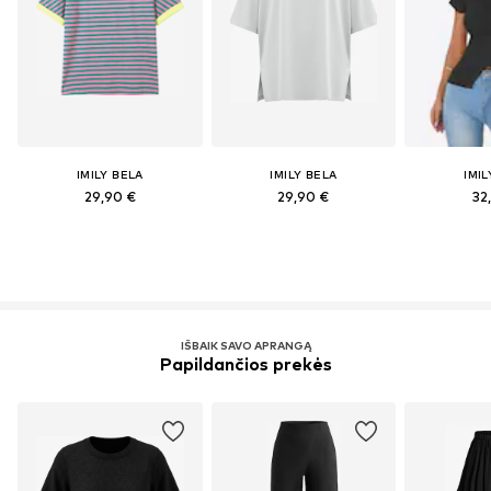
IMILY BELA
IMILY BELA
IMIL
29,90 €
29,90 €
32
IŠBAIK SAVO APRANGĄ
Papildančios prekės