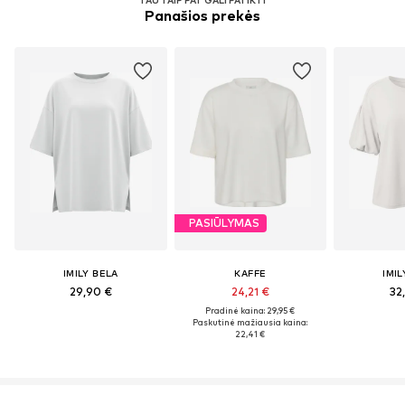
Panašios prekės
PASIŪLYMAS
IMILY BELA
KAFFE
IMIL
29,90 €
24,21 €
32
Pradinė kaina: 29,95 €
Paskutinė mažiausia kaina:
22,41 €