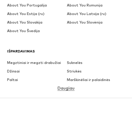
About You Portugalija
About You Rumunija
About You Estija (ru)
About You Latvija (ru)
About You Slovakija
About You Slovėnija
About You Švedija
IŠPARDAVIMAS
Megztiniai ir megzti drabužiai
Suknelės
Džinsai
Striukės
Paltai
Marškinėliai ir palaidinės
Daugiau
Kelnės
Apatiniai
Sijonai
Palaidinės ir tunikos
Džemperiai
Švarkai
Maudymosi drabužiai
Kombinezonai
Dideli dydžiai
Drabužiai nėščiosioms
Batai
Sportas