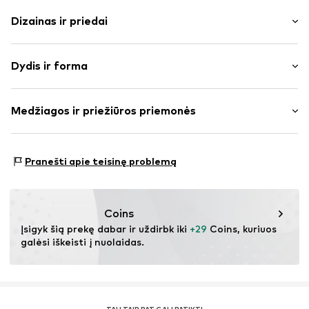
Dizainas ir priedai
Vienspalvis
Dydis ir forma
plonas trikotažas
Apskrita kaklo iškirptė
Rankovės ilgis: pusrankovės
Dygsniuotas apvadas / kraštas
Medžiagos ir priežiūros priemonės
Ilgis: Normalaus ilgio
Minkšta tekstūra
Pritaikomumas: Laisva forma
Prekės Nr.
IBE0776001000001
Medžiaga: 60% Poliesteris – PES, 30% Medvilnė, 10%
Dydžių lentelė
Pranešti apie teisinę problemą
Elastanas
Coins
Įsigyk šią prekę dabar ir uždirbk iki 
+29
 Coins, kuriuos 
galėsi iškeisti į nuolaidas.
TAU TAIP PAT GALI PATIKTI