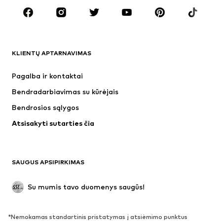
Aksesuarai
Premium
DRABUŽIAI
KLIENTŲ APTARNAVIMAS
Naujienos
Šiuo metu paklausu
Suknelės
Džinsai
Pagalba ir kontaktai
Marškinėliai ir palaidinės
Kelnės
Bendradarbiavimas su kūrėjais
Striukės
Megztiniai ir megzti drabužiai
Bendrosios sąlygos
Apatiniai
Palaidinės ir tunikos
Atsisakyti sutarties čia
Paltai
Sijonai
Maudymosi drabužiai
Džemperiai
Švarkai
Kombinezonai
SAUGUS APSIPIRKIMAS
Dideli dydžiai
Drabužiai nėščiosioms
Proginiai
Išskirtiniai
Su mumis tavo duomenys saugūs!
Antrinis panaudojimas
*Nemokamas standartinis pristatymas į atsiėmimo punktus
BATAI