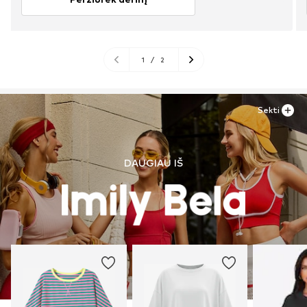
1
/
2
Sekti
DAUGIAU IŠ