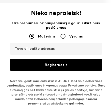
Nieko nepraleisk!
Užsiprenumeruok naujienlaiškį ir gauk išskirtinius
pasiūlymus
Moterims
Vyrams
Tavo el. pašto adresas
Registruotis
Norėčiau gauti naujienlaiškius iš ABOUT YOU apie dabartines
tendencijas, pasiūlymus ir kuponus pagal
Privatumo politika
. Savo
sutikimą gali bet kada atšaukti ir jis galios ateityje, siunčiant
pranešimą adresu
klientuaptarnavimas@aboutyou.lt
arba
naudojantis kiekvieno naujienlaiškio pabaigoje esančia
prenumeratos atsisakymo galimybe.