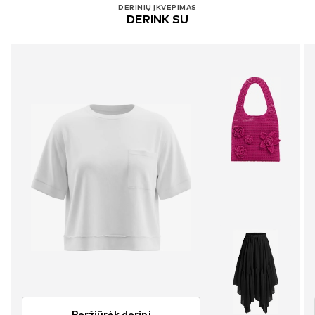
DERINIŲ ĮKVĖPIMAS
DERINK SU
Peržiūrėk derinį