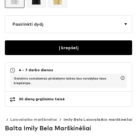
Pasirinkti dydį
Į krepšelį
4 - 7 darbo dienos
Galutinis numatomas pristatymo laikas bus nurodytas tavo
krepšelyje.
30 dienų grąžinimo teisė
iai
Laisvalaikio marškinėliai
Imily Bela Laisvalaikio marškinėliai
Balta Imily Bela Marškinėliai