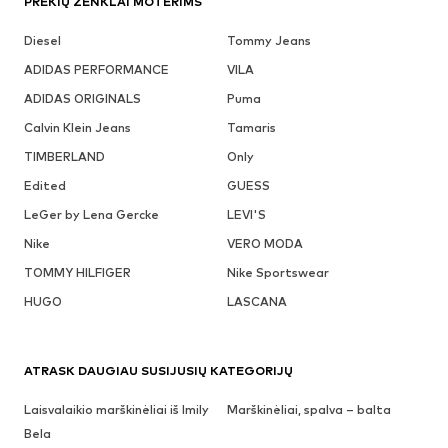
PREKIŲ ŽENKLAI MOTERIMS
Diesel
Tommy Jeans
ADIDAS PERFORMANCE
VILA
ADIDAS ORIGINALS
Puma
Calvin Klein Jeans
Tamaris
TIMBERLAND
Only
Edited
GUESS
LeGer by Lena Gercke
LEVI'S
Nike
VERO MODA
TOMMY HILFIGER
Nike Sportswear
HUGO
LASCANA
ATRASK DAUGIAU SUSIJUSIŲ KATEGORIJŲ
Laisvalaikio marškinėliai iš Imily
Marškinėliai, spalva – balta
Bela