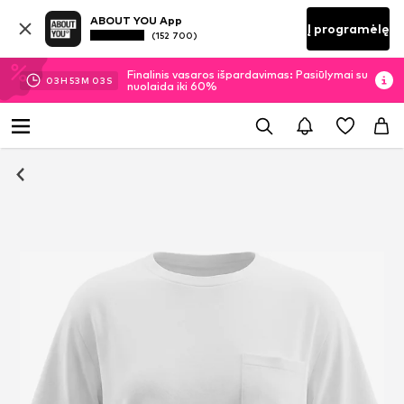
ABOUT YOU App
Į programėlę
(152 700)
Finalinis vasaros išpardavimas: Pasiūlymai su
03
H
53
M
02
S
nuolaida iki 60%