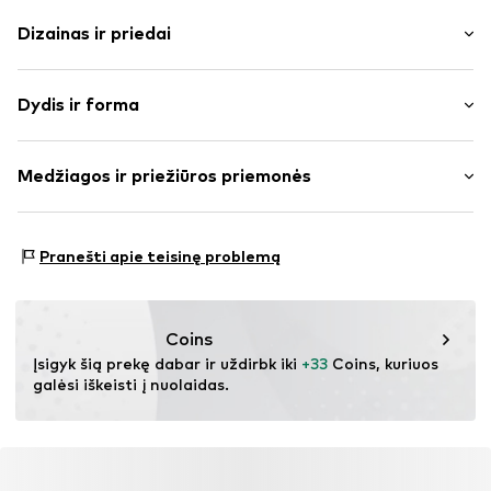
Dizainas ir priedai
Dryžuotas
Dydis ir forma
plonas trikotažas
V formos iškirptė
Rankovės ilgis: pusrankovės
Drapiruotas / rauktas
Medžiagos ir priežiūros priemonės
Ilgis: Normalaus ilgio
Dygsniuotas apvadas / kraštas
Pritaikomumas: Įprastas prigludimas
Tiesus apvadas
Medžiaga: 97% Poliesteris – PES, 3% Elastanas
Pūstos rankovės
Dydžių lentelė
Pranešti apie teisinę problemą
Kilmės šalis: Kinija
Minkšta tekstūra
Prekės Nr.
IBE0818003000001
Coins
Įsigyk šią prekę dabar ir uždirbk iki 
+33
 Coins, kuriuos 
galėsi iškeisti į nuolaidas.