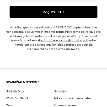
Registruotis
Norėčiau gauti naujienlaiškius iš ABOUT YOU apie dabartines
tendencijas, pasiūlymus ir kuponus pagal
Privatumo politika
. Savo
sutikimą gali bet kada atšaukti ir jis galios ateityje, siunčiant
pranešimą adresu
klientuaptarnavimas@aboutyou.lt
arba
naudojantis kiekvieno naujienlaiškio pabaigoje esančia
prenumeratos atsisakymo galimybe.
DRABUŽIAI MOTERIMS
NIKE Air Max
Striukės
VANS Old Skool
Nike sportinės liemenėlės
Čelsiai
Odinės striukės