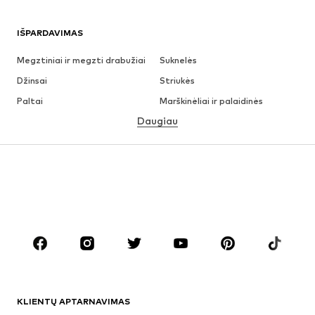
IŠPARDAVIMAS
Megztiniai ir megzti drabužiai
Suknelės
Džinsai
Striukės
Paltai
Marškinėliai ir palaidinės
Daugiau
Kelnės
Apatiniai
Sijonai
Palaidinės ir tunikos
Džemperiai
Švarkai
Maudymosi drabužiai
Kombinezonai
Dideli dydžiai
Drabužiai nėščiosioms
Batai
Sportas
Aksesuarai
Premium
DRABUŽIAI
KLIENTŲ APTARNAVIMAS
Naujienos
Šiuo metu paklausu