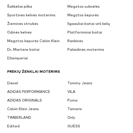
Šalikėliai pilka
Megztos suknelės
Sportinės kelnės moterims
Megztos kepurės
Žieminės striukės
Ilgaauliai batai virš kelių
Odinės kelnės
Platforminiai batai
Megztos kepurės Calvin Klein
Rankinės
Dr. Martens batai
Palaidinės moterims
Džemperiai
PREKIŲ ŽENKLAI MOTERIMS
Diesel
Tommy Jeans
ADIDAS PERFORMANCE
VILA
ADIDAS ORIGINALS
Puma
Calvin Klein Jeans
Tamaris
TIMBERLAND
Only
Edited
GUESS