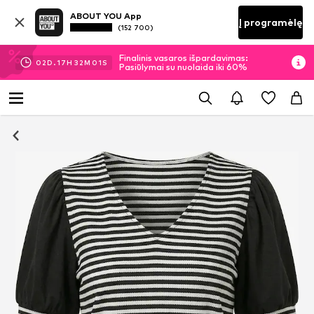
ABOUT YOU App
Į programėlę
(152 700)
Finalinis vasaros išpardavimas:
02
D.
17
H
32
M
01
S
Pasiūlymai su nuolaida iki 60%