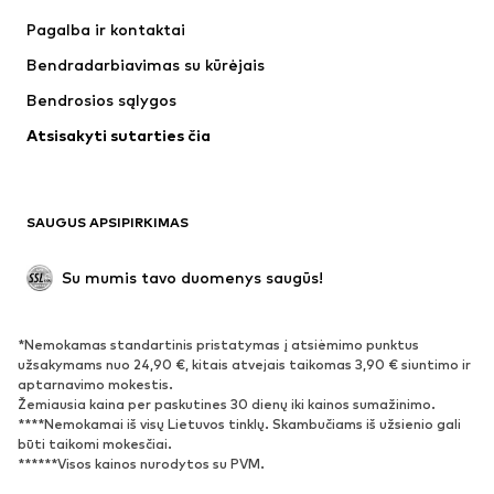
Suknelės
Džinsai
Pagalba ir kontaktai
Marškinėliai ir palaidinės
Kelnės
Bendradarbiavimas su kūrėjais
Striukės
Megztiniai ir megzti drabužiai
Bendrosios sąlygos
Apatiniai
Palaidinės ir tunikos
Atsisakyti sutarties čia
Paltai
Sijonai
Maudymosi drabužiai
Džemperiai
Švarkai
Kombinezonai
SAUGUS APSIPIRKIMAS
Dideli dydžiai
Drabužiai nėščiosioms
Proginiai
Išskirtiniai
Su mumis tavo duomenys saugūs!
Antrinis panaudojimas
*Nemokamas standartinis pristatymas į atsiėmimo punktus
BATAI
užsakymams nuo 24,90 €, kitais atvejais taikomas 3,90 € siuntimo ir
aptarnavimo mokestis.
Naujienos
Šiuo metu paklausu
Žemiausia kaina per paskutines 30 dienų iki kainos sumažinimo.
****Nemokamai iš visų Lietuvos tinklų. Skambučiams iš užsienio gali
Sportbačiai
Aulinukai
būti taikomi mokesčiai.
Batai su kulniukais
Auliniai batai
******Visos kainos nurodytos su PVM.
Basutės ir šlepetės
Bateliai