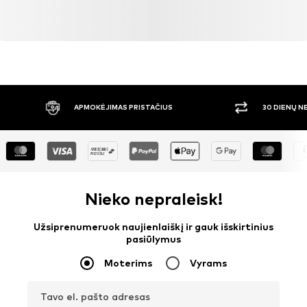
APMOKĖJIMAS PRISTAČIUS
30 DIENŲ 
Nieko nepraleisk!
Užsiprenumeruok naujienlaiškį ir gauk išskirtinius
pasiūlymus
Moterims
Vyrams
Tavo el. pašto adresas