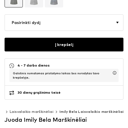
Pasirinkti dydį
Į krepšelį
4 - 7 darbo dienos
Galutinis numatomas pristatymo laikas bus nurodytas tavo
krepšelyje.
30 dienų grąžinimo teisė
iai
Laisvalaikio marškinėliai
Imily Bela Laisvalaikio marškinėliai
Juoda Imily Bela Marškinėliai