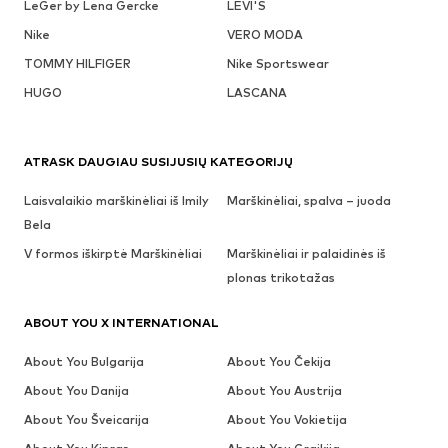
LeGer by Lena Gercke
LEVI'S
Nike
VERO MODA
TOMMY HILFIGER
Nike Sportswear
HUGO
LASCANA
ATRASK DAUGIAU SUSIJUSIŲ KATEGORIJŲ
Laisvalaikio marškinėliai iš Imily
Marškinėliai, spalva – juoda
Bela
V formos iškirptė Marškinėliai
Marškinėliai ir palaidinės iš
plonas trikotažas
ABOUT YOU X INTERNATIONAL
About You Bulgarija
About You Čekija
About You Danija
About You Austrija
About You Šveicarija
About You Vokietija