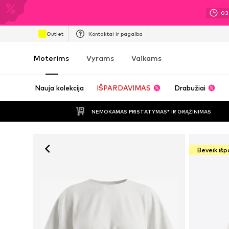
03
Outlet
Kontaktai ir pagalba
Moterims
Vyrams
Vaikams
Nauja kolekcija
IŠPARDAVIMAS
Drabužiai
NEMOKAMAS PRISTATYMAS* IR GRĄŽINIMAS
Beveik iš