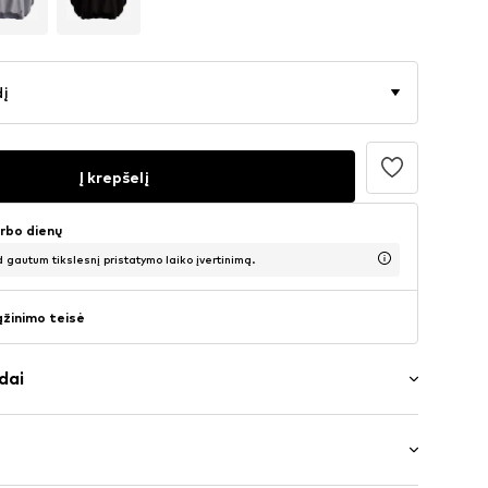
dį
Į krepšelį
arbo dienų
d gautum tikslesnį pristatymo laiko įvertinimą.
ąžinimo teisė
dai
ažas
 iškirptė