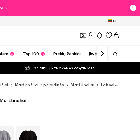
i 60%
LT
mium
Top 100
Prekių ženklai
Įkvėpimas
30 DIENŲ NEMOKAMAS GRĄŽINIMAS
žiai
Marškinėliai ir palaidinės
Marškinėliai
Laisvalaikio marškinėliai
 Marškinėliai