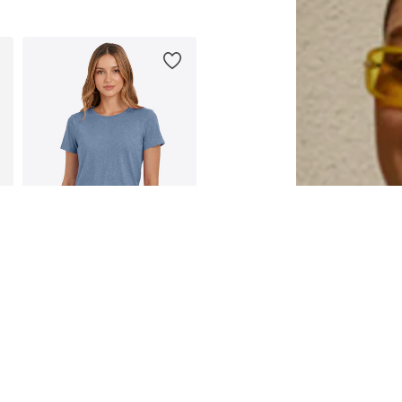
Galimi dydžiai: S, M, L, XL
Į krepšelį
IMILY BELA
25,90 €
Galimi dydžiai: S, M, L, XL
Į krepšelį