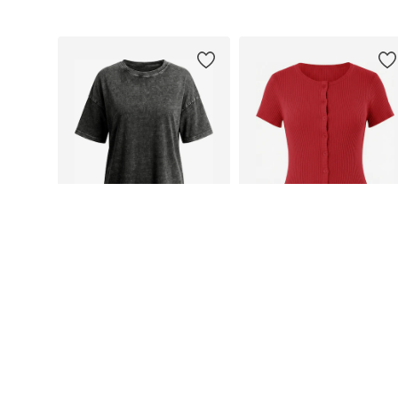
Galimi dydžiai: S, M, L
Galimi dydžiai: S, M, L, XL, XXL
Į krepšelį
Į krepšelį
IMILY BELA
IMILY BELA
34,90 €
32,90 €
Galimi dydžiai: S, M, L, XL, XXL
Galimi dydžiai: S, M, L, XL
Į krepšelį
Į krepšelį