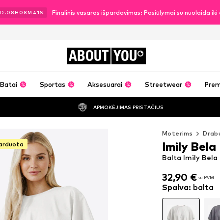
Finalinis vasaros išpardavimas: Pasiūlymai su nuolaida ik
D.
08
H
08
M
39
S
ABOUT
YOU
Batai
Sportas
Aksesuarai
Streetwear
Pre
APMOKĖJIMAS PRISTAČIUS
Moterims
Drabu
Imily Bela
parduota
Balta Imily Bela
32,90 €
su PVM
32,90 €
su PVM
Spalva
:
balta