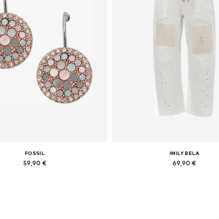
FOSSIL
IMILY BELA
59,90 €
69,90 €
Galimi dydžiai: One Size
Galimi dydžiai: 29 x 30, 30 x 31, 32 x 
Į krepšelį
Į krepšelį