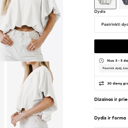
Dydis
Pasirinkti dy
Nuo 3 - 5 d
Pasirink dydį, ka
30 dienų gr
Dizainas ir prie
Vienspalvis
Dydis ir forma
plonas trikot
Apskrita kaklo