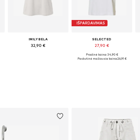
IŠPARDAVIMAS
IMILY BELA
SELECTED
32,90 €
27,90 €
Pradinė kaina: 34,90 €
Galimi dydžiai: S, M, L, XL
Galimi dydžiai: XS, S, M, XL
Paskutinė mažiausia kaina:
26,91 €
Į krepšelį
Į krepšelį