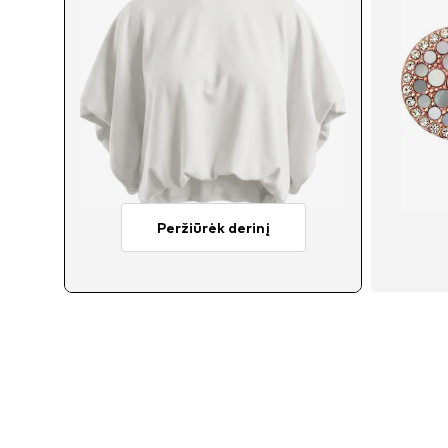
Peržiūrėk derinį