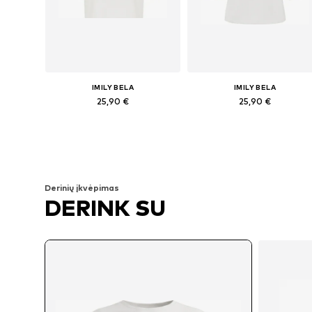
IMILY BELA
IMILY BELA
25,90 €
25,90 €
Galimi dydžiai: S, M, L, XL, XXL
Galimi dydžiai: S, M, L, XL
Į krepšelį
Į krepšelį
Derinių įkvėpimas
DERINK SU